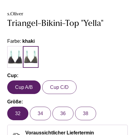
s.Oliver
Triangel-Bikini-Top "Yella"
Farbe:
khaki
Cup:
Cup A/B
Cup C/D
Größe:
32
34
36
38
Voraussichtlicher Liefertermin