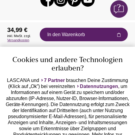
34,99 €
In den Warenkorb
inkl. MwSt. zzgl.
Auszeichnungen
Versandkosten
Cookies und andere Technologien
erlauben?
LASCANA und
7 Partner
brauchen Deine Zustimmung
(Klick auf „Ok”) bei vereinzelten
Datennutzungen
, um
Geprüfte Sicherheit
Informationen auf einem Gerät zu speichern und/oder
abzurufen (IP-Adresse, Nutzer-ID, Browser-Informationen,
Geräte-Kennungen). Die Datennutzung erfolgt zum Zweck
der Identifikation auf Drittseiten (auch unter Nutzung
pseudonymisierter E-Mail-Adressen), für personalisierte
Anzeigen und Inhalte, Anzeigen- und Inhaltsmessungen
Unsere Apps
sowie um Erkenntnisse über Zielgruppen und
Produktentwicklungen zu gewinnen. Mehr Infos zur