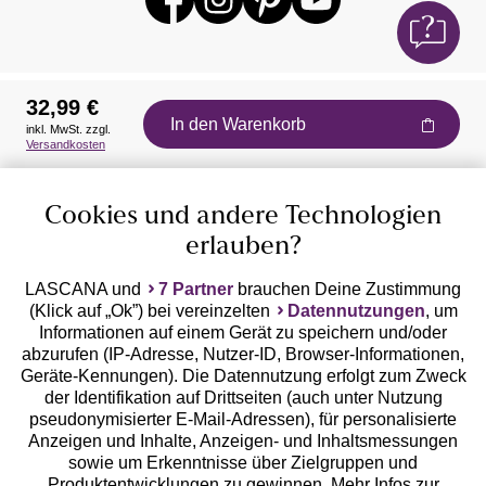
32,99 €
In den Warenkorb
inkl. MwSt. zzgl.
Auszeichnungen
Versandkosten
Cookies und andere Technologien
erlauben?
LASCANA und
7 Partner
brauchen Deine Zustimmung
(Klick auf „Ok”) bei vereinzelten
Datennutzungen
, um
Geprüfte Sicherheit
Informationen auf einem Gerät zu speichern und/oder
abzurufen (IP-Adresse, Nutzer-ID, Browser-Informationen,
Geräte-Kennungen). Die Datennutzung erfolgt zum Zweck
der Identifikation auf Drittseiten (auch unter Nutzung
pseudonymisierter E-Mail-Adressen), für personalisierte
Anzeigen und Inhalte, Anzeigen- und Inhaltsmessungen
Unsere Apps
sowie um Erkenntnisse über Zielgruppen und
Produktentwicklungen zu gewinnen. Mehr Infos zur