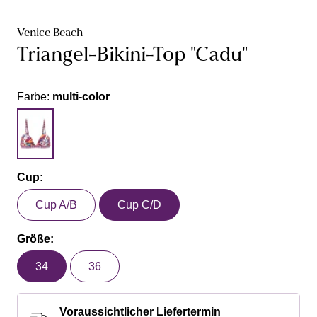
Venice Beach
Triangel-Bikini-Top "Cadu"
Farbe:
multi-color
Cup:
Cup A/B
Cup C/D
Größe:
34
36
Voraussichtlicher Liefertermin