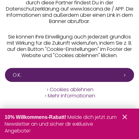
durch diese Partner findest Du in der
Datenschutzerklärung auf www.lascana.de / APP. Die
Unsere Apps
Informationen sind außerdem über einen Link in dem
Banner abrufbar.
Sie können Ihre Einwilligung auch jederzeit grundlos
mit Wirkung für die Zukunft widerrufen, indem Sie z. B.
auf den Button "Cookie-Einstellungen" im Footer der
Website und "Cookies ablehnen" klicken.
Gratis Versand ab
50 €
O.K.
Kostenlose Retoure
Cookies ablehnen
Mehr Informationen
°Punkte sammeln
Melde dich jetzt zum
10% Willkommens-Rabatt!
Newsletter an und sicher dir exklusive
Ratenkauf **
Angebote!