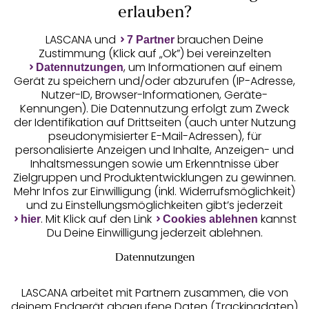
Pullis fürs Büro.
erlauben?
Dein modisches Outfit ergänzt du wahlweise mit
Vivance Jeggings, mit Schlupfhose, Chinohose
LASCANA und
brauchen Deine
7 Partner
Online-Überweisung
oder
Es gibt Hosen in verschiedenen
Jeans.
Zustimmung (Klick auf „Ok”) bei vereinzelten
Längen, Passformen und Materialqualitäten zu
, um Informationen auf einem
Datennutzungen
Ratenkauf **
Gerät zu speichern und/oder abzurufen (IP-Adresse,
entdecken.
Nutzer-ID, Browser-Informationen, Geräte-
Deinen Feierabend genießt du entspannt in
Versandart
Kennungen). Die Datennutzung erfolgt zum Zweck
gemütlicher
Die beliebten
Vivance Homewear.
der Identifikation auf Drittseiten (auch unter Nutzung
Wohlfühl-Outfits sind auch perfekt für sportliche
pseudonymisierter E-Mail-Adressen), für
Aktivitäten geeignet.
personalisierte Anzeigen und Inhalte, Anzeigen- und
Inhaltsmessungen sowie um Erkenntnisse über
Nicht fehlen darf selbstverständlich das
Zielgruppen und Produktentwicklungen zu gewinnen.
umfangreiche Sortiment an
Vivance
Mehr Infos zur Einwilligung (inkl. Widerrufsmöglichkeit)
und
Komfortable BHs in
Unterwäsche
Dessous
.
10%
und zu Einstellungsmöglichkeiten gibt’s jederzeit
unterschiedlichen Schnittformen sowie Slips und
. Mit Klick auf den Link
kannst
Rabatt
hier
Cookies ablehnen
Bodys bieten dir einen wunderbaren
Jetzt zum Newsletter anmelden und 10%
Du Deine Einwilligung jederzeit ablehnen.
Tragekomfort. Wenn du dich von deiner
Rabatt sichern!
verführerischen Seite zeigen möchtest, triffst du
Datennutzungen
mit edler Lingerie eine ausgezeichnete Wahl. Die
Push-up-BHs, Pantys und Strings aus feiner
LASCANA arbeitet mit Partnern zusammen, die von
Spitze betonen raffiniert deine weiblichen Reize.
deinem Endgerät abgerufene Daten (Trackingdaten)