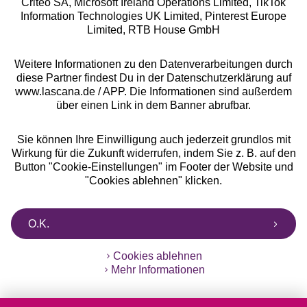
Criteo SA, Microsoft Ireland Operations Limited, TikTok
Alle Preise inkl. MwSt., zzgl.
Versandkosten
Information Technologies UK Limited, Pinterest Europe
** Bonität vorausgesetzt, berechtigt zur Bonitätsprüfung
Limited, RTB House GmbH
Weitere Informationen zu den Datenverarbeitungen durch
diese Partner findest Du in der Datenschutzerklärung auf
www.lascana.de / APP. Die Informationen sind außerdem
über einen Link in dem Banner abrufbar.
Sie können Ihre Einwilligung auch jederzeit grundlos mit
Wirkung für die Zukunft widerrufen, indem Sie z. B. auf den
Button "Cookie-Einstellungen" im Footer der Website und
"Cookies ablehnen" klicken.
O.K.
Cookies ablehnen
Mehr Informationen