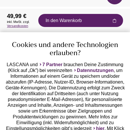
49,99 €
In den Warenkorb
inkl. MwSt. zzgl.
Auszeichnungen
Versandkosten
Cookies und andere Technologien
erlauben?
LASCANA und
7 Partner
brauchen Deine Zustimmung
(Klick auf „Ok”) bei vereinzelten
Datennutzungen
, um
Geprüfte Sicherheit
Informationen auf einem Gerät zu speichern und/oder
abzurufen (IP-Adresse, Nutzer-ID, Browser-Informationen,
Geräte-Kennungen). Die Datennutzung erfolgt zum Zweck
der Identifikation auf Drittseiten (auch unter Nutzung
pseudonymisierter E-Mail-Adressen), für personalisierte
Anzeigen und Inhalte, Anzeigen- und Inhaltsmessungen
Unsere Apps
sowie um Erkenntnisse über Zielgruppen und
Produktentwicklungen zu gewinnen. Mehr Infos zur
Einwilligung (inkl. Widerrufsmöglichkeit) und zu
Einstellungsmöglichkeiten gibt’s jederzeit
hier
. Mit Klick