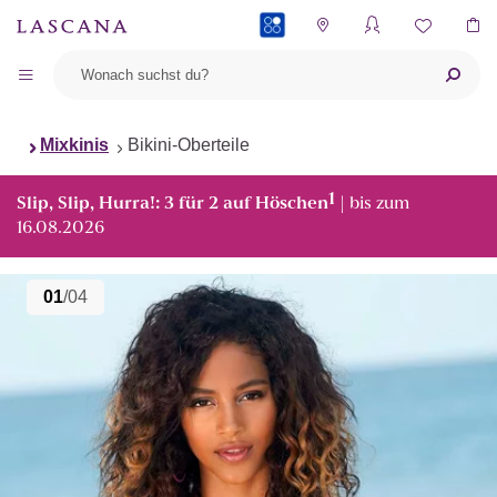
PAYBACK
Mixkinis
Bikini-Oberteile
1
Slip, Slip, Hurra!: 3 für 2 auf Höschen
| bis zum
16.08.2026
01
/04