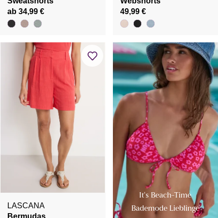
Sweatshorts
Webshorts
ab 34,99 €
49,99 €
It's Beach-Time
LASCANA
Bademode Lieblinge
Bermudas