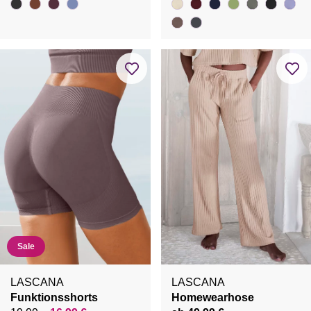
Sale
LASCANA
LASCANA
Funktionsshorts
Homewearhose