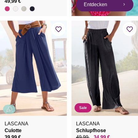
49,99 €
Entdecken
Sale
LASCANA
LASCANA
Culotte
Schlupfhose
39,99 €
49,99
34,99 €