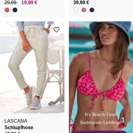
29,99
19,99 €
39,99 €
It's Beach-Time
LASCANA
Bademode Lieblinge
Schlupfhose