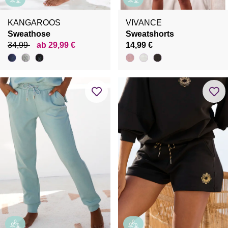
KANGAROOS
VIVANCE
Sweathose
Sweatshorts
34,99
ab 29,99 €
14,99 €