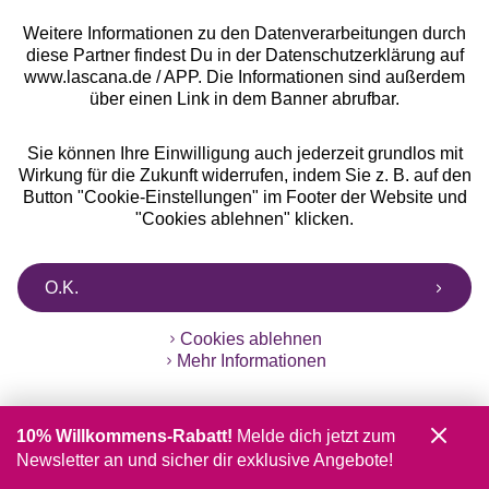
Unsere Apps
Weitere Informationen zu den Datenverarbeitungen durch
diese Partner findest Du in der Datenschutzerklärung auf
www.lascana.de / APP. Die Informationen sind außerdem
über einen Link in dem Banner abrufbar.
Sie können Ihre Einwilligung auch jederzeit grundlos mit
Wirkung für die Zukunft widerrufen, indem Sie z. B. auf den
Button "Cookie-Einstellungen" im Footer der Website und
"Cookies ablehnen" klicken.
Gratis Versand ab
50 €
O.K.
Kostenlose Retoure
Cookies ablehnen
°Punkte sammeln
Mehr Informationen
Ratenkauf **
10% Willkommens-Rabatt!
Melde dich jetzt zum
Newsletter an und sicher dir exklusive Angebote!