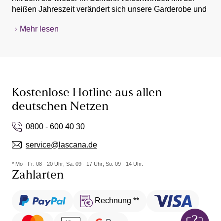
heißen Jahreszeit verändert sich unsere Garderobe und
luftig-leichte Sommerhosen finden Einzug. Die neuen
Mehr lesen
Shorts und Hosen begeistern mit ihren lockeren
Schnitten und kühlenden Materialien. So fangen sie den
Wind ein, lassen dich auch bei heißen Temperaturen
atmen und sehen dabei fantastisch aus! Du kannst dich
nicht zwischen Shorts, Capri oder Palazzo entscheiden?
Wir haben die besten Styling-Tipps für dich
Kostenlose Hotline aus allen
zusammengestellt. So wirst du in deiner neuen Hose zur
deutschen Netzen
Strandschönheit!
0800 - 600 40 30
service@lascana.de
* Mo - Fr: 08 - 20 Uhr; Sa: 09 - 17 Uhr; So: 09 - 14 Uhr.
Zahlarten
Rechnung **