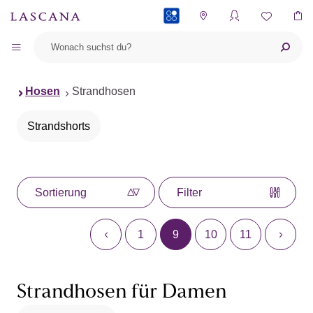
PAYBACK
Hosen
Strandhosen
Strandshorts
Sortierung
Filter
1
9
10
11
Strandhosen für Damen