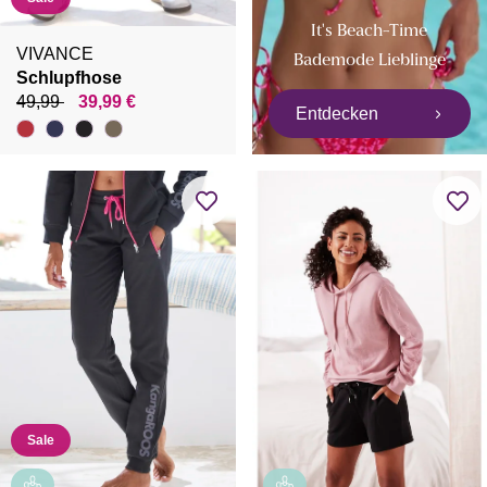
It's Beach-Time
VIVANCE
Bademode Lieblinge
Schlupfhose
49,99
39,99 €
Entdecken
Sale