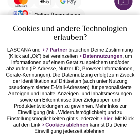
Online-Überweisung
Cookies und andere Technologien
Ratenkauf **
erlauben?
Versandart
LASCANA und
7 Partner
brauchen Deine Zustimmung
(Klick auf „Ok”) bei vereinzelten
Datennutzungen
, um
Informationen auf einem Gerät zu speichern und/oder
abzurufen (IP-Adresse, Nutzer-ID, Browser-Informationen,
Geräte-Kennungen). Die Datennutzung erfolgt zum Zweck
der Identifikation auf Drittseiten (auch unter Nutzung
10%
pseudonymisierter E-Mail-Adressen), für personalisierte
Rabatt
Anzeigen und Inhalte, Anzeigen- und Inhaltsmessungen
Jetzt zum Newsletter anmelden und 10% Rabatt
sowie um Erkenntnisse über Zielgruppen und
sichern!
Produktentwicklungen zu gewinnen. Mehr Infos zur
Einwilligung (inkl. Widerrufsmöglichkeit) und zu
Einstellungsmöglichkeiten gibt’s jederzeit
hier
. Mit Klick
auf den Link
Cookies ablehnen
kannst Du Deine
Einwilligung jederzeit ablehnen.
Jetzt anmelden