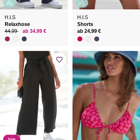
H.I.S
H.I.S
Relaxhose
Shorts
44,99
ab 34,99 €
ab 24,99 €
Sale