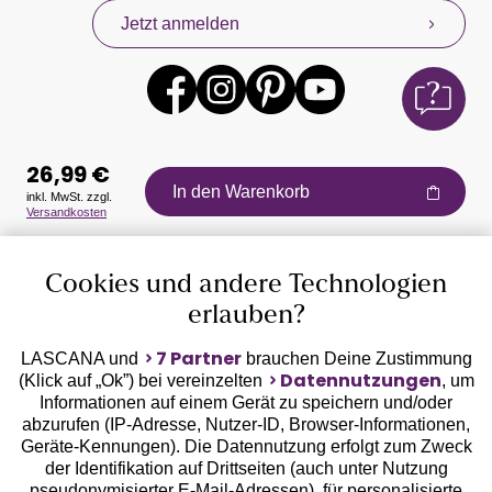
Jetzt anmelden
26,99 €
In den Warenkorb
inkl. MwSt. zzgl.
Versandkosten
Auszeichnungen
Cookies und andere Technologien
erlauben?
7 Partner
LASCANA und
brauchen Deine Zustimmung
Datennutzungen
(Klick auf „Ok”) bei vereinzelten
, um
Informationen auf einem Gerät zu speichern und/oder
Geprüfte Sicherheit
abzurufen (IP-Adresse, Nutzer-ID, Browser-Informationen,
Geräte-Kennungen). Die Datennutzung erfolgt zum Zweck
der Identifikation auf Drittseiten (auch unter Nutzung
pseudonymisierter E-Mail-Adressen), für personalisierte