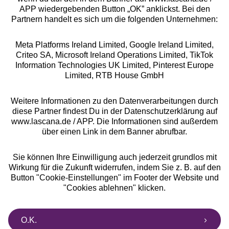
Rechtliches
APP wiedergebenden Button „OK” anklickst. Bei den
Partnern handelt es sich um die folgenden Unternehmen:
Meta Platforms Ireland Limited, Google Ireland Limited,
Criteo SA, Microsoft Ireland Operations Limited, TikTok
Information Technologies UK Limited, Pinterest Europe
Alle Preise inkl. MwSt., zzgl.
Versandkosten
Limited, RTB House GmbH
** Bonität vorausgesetzt, berechtigt zur Bonitätsprüfung
Weitere Informationen zu den Datenverarbeitungen durch
diese Partner findest Du in der Datenschutzerklärung auf
www.lascana.de / APP. Die Informationen sind außerdem
über einen Link in dem Banner abrufbar.
Sie können Ihre Einwilligung auch jederzeit grundlos mit
Wirkung für die Zukunft widerrufen, indem Sie z. B. auf den
Button "Cookie-Einstellungen" im Footer der Website und
"Cookies ablehnen" klicken.
O.K.