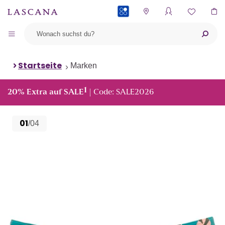
PAYBACK
Startseite
Marken
1
20% Extra auf SALE
| Code: SALE2026
01
/04