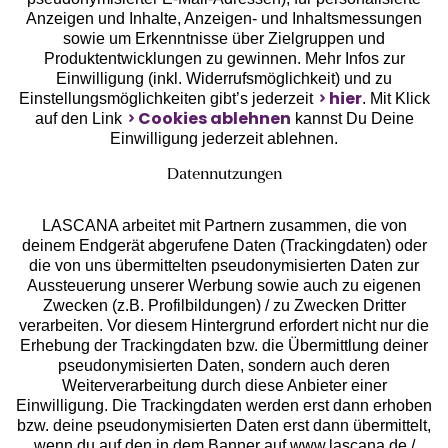
Anzeigen und Inhalte, Anzeigen- und Inhaltsmessungen
sowie um Erkenntnisse über Zielgruppen und
Unsere Apps
Produktentwicklungen zu gewinnen. Mehr Infos zur
Einwilligung (inkl. Widerrufsmöglichkeit) und zu
hier
Einstellungsmöglichkeiten gibt’s jederzeit
. Mit Klick
Cookies ablehnen
auf den Link
kannst Du Deine
Einwilligung jederzeit ablehnen.
Datennutzungen
LASCANA arbeitet mit Partnern zusammen, die von
deinem Endgerät abgerufene Daten (Trackingdaten) oder
die von uns übermittelten pseudonymisierten Daten zur
Aussteuerung unserer Werbung sowie auch zu eigenen
Services
Zwecken (z.B. Profilbildungen) / zu Zwecken Dritter
verarbeiten. Vor diesem Hintergrund erfordert nicht nur die
Beratung
Erhebung der Trackingdaten bzw. die Übermittlung deiner
pseudonymisierten Daten, sondern auch deren
Weiterverarbeitung durch diese Anbieter einer
Über uns
Einwilligung. Die Trackingdaten werden erst dann erhoben
bzw. deine pseudonymisierten Daten erst dann übermittelt,
wenn du auf den in dem Banner auf www.lascana.de /