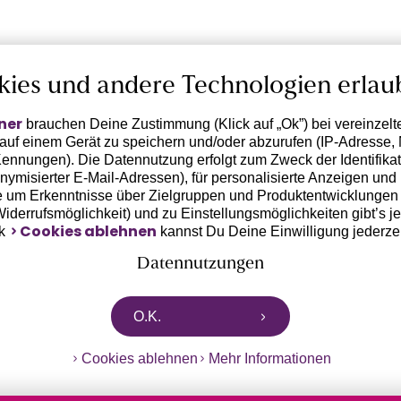
kies und andere Technologien erlau
ner
brauchen Deine Zustimmung (Klick auf „Ok”) bei vereinzel
 auf einem Gerät zu speichern und/oder abzurufen (IP-Adresse, 
ennungen). Die Datennutzung erfolgt zum Zweck der Identifikati
ymisierter E-Mail-Adressen), für personalisierte Anzeigen und 
 um Erkenntnisse über Zielgruppen und Produktentwicklungen 
 Widerrufsmöglichkeit) und zu Einstellungsmöglichkeiten gibt’s j
Cookies ablehnen
nk
kannst Du Deine Einwilligung jederze
Datennutzungen
rtnern zusammen, die von deinem Endgerät abgerufene Daten 
O.K.
n pseudonymisierten Daten zur Aussteuerung unserer Werbung 
dungen) / zu Zwecken Dritter verarbeiten. Vor diesem Hintergrund
Cookies ablehnen
Mehr Informationen
ngdaten bzw. die Übermittlung deiner pseudonymisierten Daten
ch diese Anbieter einer Einwilligung. Die Trackingdaten werden
 Daten erst dann übermittelt, wenn du auf den in dem Banner 