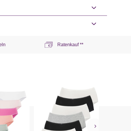
eln
Ratenkauf **