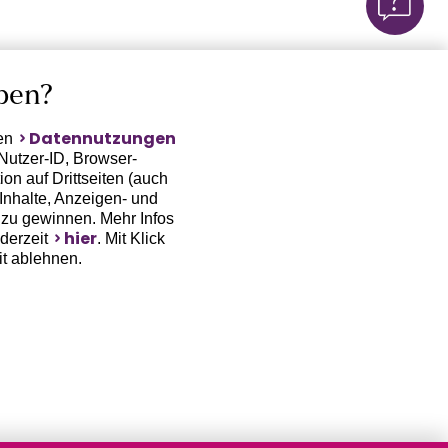
ben?
Datennutzungen
ten
Nutzer-ID, Browser-
on auf Drittseiten (auch
Inhalte, Anzeigen- und
zu gewinnen. Mehr Infos
hier
ederzeit
. Mit Klick
it ablehnen.
(Trackingdaten) oder die
sowie auch zu eigenen
 erfordert nicht nur die
, sondern auch deren
 erst dann erhoben bzw.
auf www.lascana.de / APP