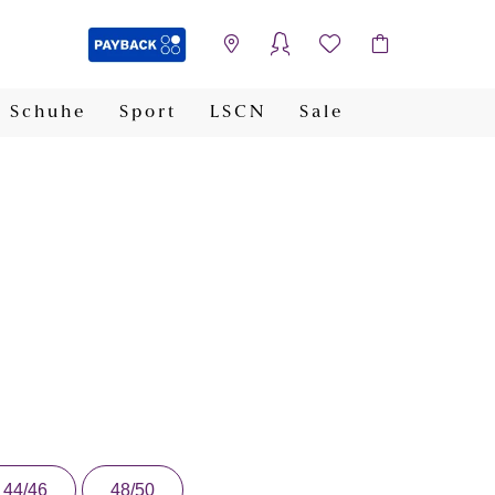
Schuhe
Sport
LSCN
Sale
PAYBACK
44/46
48/50