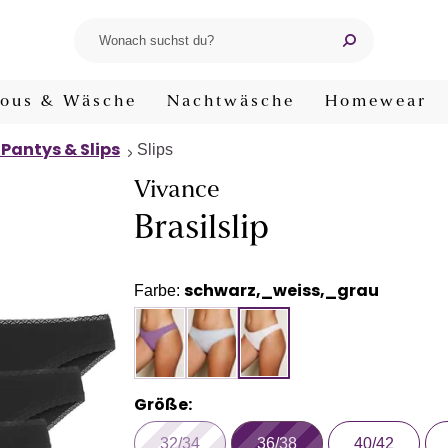
ous & Wäsche
Nachtwäsche
Homewear
 Pantys & Slips
Slips
Vivance
Brasilslip
schwarz,_weiss,_grau
Farbe:
Größe:
32/34
36/38
40/42