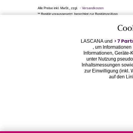
Alle Preise inkl. MwSt., zzgl.
Versandkosten
** Bonität vorausgesetzt, berechtigt zur Bonitätsprüfung
Coo
7 Part
LASCANA und
, um Informationen
Informationen, Geräte-K
unter Nutzung pseudon
Inhaltsmessungen sowie
zur Einwilligung (inkl.
auf den Li
LASCANA arbeitet mit Pa
von uns übermittelte
Zwecken (z.B. Profilbil
Erhebung der Tracki
Weiterverarbeitung dur
deine pseudonymisierten