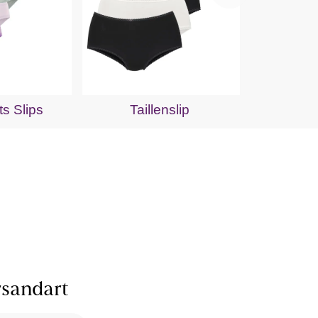
P
s Slips
Taillenslip
sandart