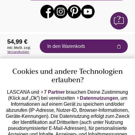
54,99 €
In den Warenkorb
inkl. MwSt. zzgl.
Auszeichnungen
Versandkosten
Cookies und andere Technologien
erlauben?
LASCANA und
7 Partner
brauchen Deine Zustimmung
(Klick auf „Ok”) bei vereinzelten
Datennutzungen
, um
Geprüfte Sicherheit
Informationen auf einem Gerät zu speichern und/oder
abzurufen (IP-Adresse, Nutzer-ID, Browser-Informationen,
Geräte-Kennungen). Die Datennutzung erfolgt zum Zweck
der Identifikation auf Drittseiten (auch unter Nutzung
pseudonymisierter E-Mail-Adressen), für personalisierte
Anzeigen und Inhalte, Anzeigen- und Inhaltsmessungen