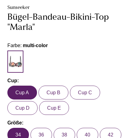
Sunseeker
Bügel-Bandeau-Bikini-Top
"Marla"
Farbe:
multi-color
Cup:
Cup A
Cup B
Cup C
Cup D
Cup E
Größe:
34
36
38
40
42