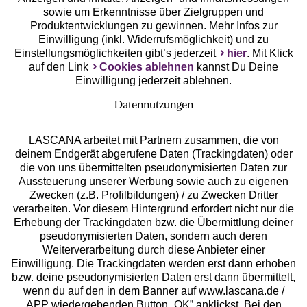
Unsere Apps
sowie um Erkenntnisse über Zielgruppen und
Produktentwicklungen zu gewinnen. Mehr Infos zur
Einwilligung (inkl. Widerrufsmöglichkeit) und zu
Einstellungsmöglichkeiten gibt’s jederzeit
hier
. Mit Klick
auf den Link
Cookies ablehnen
kannst Du Deine
Einwilligung jederzeit ablehnen.
Datennutzungen
LASCANA arbeitet mit Partnern zusammen, die von
deinem Endgerät abgerufene Daten (Trackingdaten) oder
die von uns übermittelten pseudonymisierten Daten zur
Services
Aussteuerung unserer Werbung sowie auch zu eigenen
Zwecken (z.B. Profilbildungen) / zu Zwecken Dritter
Beratung
verarbeiten. Vor diesem Hintergrund erfordert nicht nur die
Erhebung der Trackingdaten bzw. die Übermittlung deiner
pseudonymisierten Daten, sondern auch deren
Über uns
Weiterverarbeitung durch diese Anbieter einer
Einwilligung. Die Trackingdaten werden erst dann erhoben
bzw. deine pseudonymisierten Daten erst dann übermittelt,
Rechtliches
wenn du auf den in dem Banner auf www.lascana.de /
APP wiedergebenden Button „OK” anklickst. Bei den