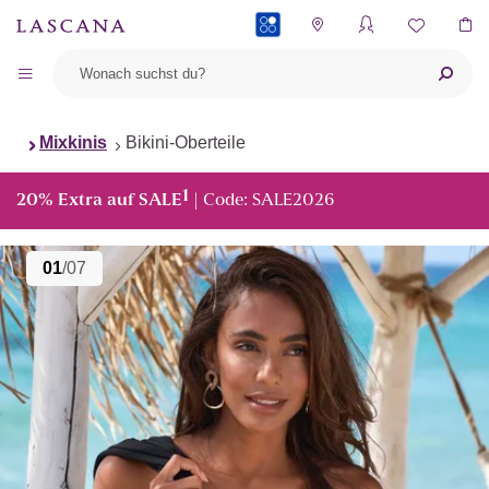
PAYBACK
Mixkinis
Bikini-Oberteile
1
20% Extra auf SALE
| Code: SALE2026
01
/07