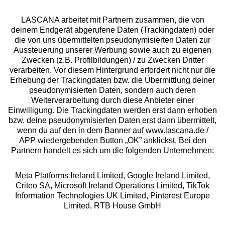
LASCANA arbeitet mit Partnern zusammen, die von
deinem Endgerät abgerufene Daten (Trackingdaten) oder
die von uns übermittelten pseudonymisierten Daten zur
Services
Aussteuerung unserer Werbung sowie auch zu eigenen
Zwecken (z.B. Profilbildungen) / zu Zwecken Dritter
Beratung
verarbeiten. Vor diesem Hintergrund erfordert nicht nur die
Erhebung der Trackingdaten bzw. die Übermittlung deiner
pseudonymisierten Daten, sondern auch deren
Über uns
Weiterverarbeitung durch diese Anbieter einer
Einwilligung. Die Trackingdaten werden erst dann erhoben
bzw. deine pseudonymisierten Daten erst dann übermittelt,
Rechtliches
wenn du auf den in dem Banner auf www.lascana.de /
APP wiedergebenden Button „OK” anklickst. Bei den
Partnern handelt es sich um die folgenden Unternehmen:
Meta Platforms Ireland Limited, Google Ireland Limited,
Criteo SA, Microsoft Ireland Operations Limited, TikTok
Alle Preise inkl. MwSt., zzgl.
Versandkosten
Information Technologies UK Limited, Pinterest Europe
** Bonität vorausgesetzt, berechtigt zur Bonitätsprüfung
Limited, RTB House GmbH