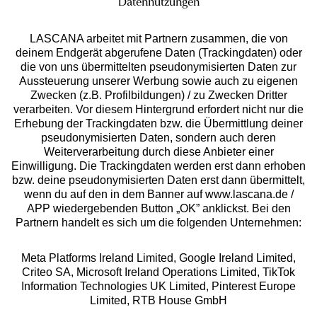
Datennutzungen
LASCANA arbeitet mit Partnern zusammen, die von
deinem Endgerät abgerufene Daten (Trackingdaten) oder
die von uns übermittelten pseudonymisierten Daten zur
Aussteuerung unserer Werbung sowie auch zu eigenen
Services
Zwecken (z.B. Profilbildungen) / zu Zwecken Dritter
verarbeiten. Vor diesem Hintergrund erfordert nicht nur die
Beratung
Erhebung der Trackingdaten bzw. die Übermittlung deiner
pseudonymisierten Daten, sondern auch deren
Weiterverarbeitung durch diese Anbieter einer
Über uns
Einwilligung. Die Trackingdaten werden erst dann erhoben
bzw. deine pseudonymisierten Daten erst dann übermittelt,
wenn du auf den in dem Banner auf www.lascana.de /
Rechtliches
APP wiedergebenden Button „OK” anklickst. Bei den
Partnern handelt es sich um die folgenden Unternehmen:
Meta Platforms Ireland Limited, Google Ireland Limited,
Criteo SA, Microsoft Ireland Operations Limited, TikTok
Information Technologies UK Limited, Pinterest Europe
Alle Preise inkl. MwSt., zzgl.
Versandkosten
Limited, RTB House GmbH
** Bonität vorausgesetzt, berechtigt zur Bonitätsprüfung