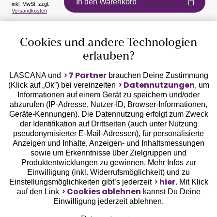
In den Warenkorb
inkl. MwSt. zzgl.
Versandkosten
Auszeichnungen
Cookies und andere Technologien
erlauben?
7 Partner
LASCANA und
brauchen Deine Zustimmung
Datennutzungen
(Klick auf „Ok”) bei vereinzelten
, um
Informationen auf einem Gerät zu speichern und/oder
Geprüfte Sicherheit
abzurufen (IP-Adresse, Nutzer-ID, Browser-Informationen,
Geräte-Kennungen). Die Datennutzung erfolgt zum Zweck
der Identifikation auf Drittseiten (auch unter Nutzung
pseudonymisierter E-Mail-Adressen), für personalisierte
Anzeigen und Inhalte, Anzeigen- und Inhaltsmessungen
sowie um Erkenntnisse über Zielgruppen und
Unsere Apps
Produktentwicklungen zu gewinnen. Mehr Infos zur
Einwilligung (inkl. Widerrufsmöglichkeit) und zu
hier
Einstellungsmöglichkeiten gibt’s jederzeit
. Mit Klick
Cookies ablehnen
auf den Link
kannst Du Deine
Einwilligung jederzeit ablehnen.