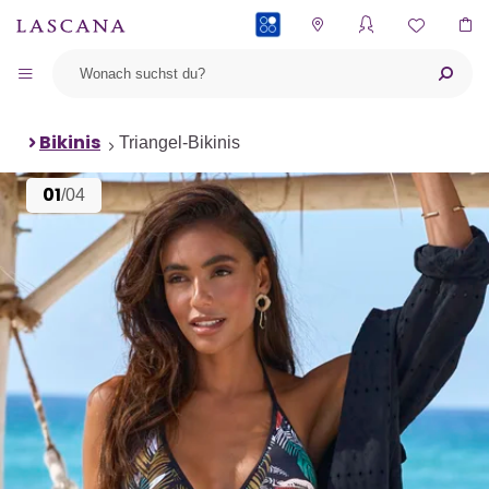
PAYBACK
Bikinis
Triangel-Bikinis
01
/04