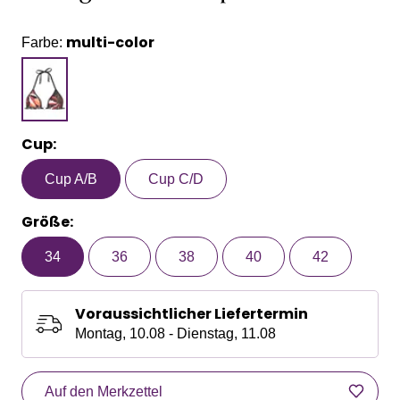
multi-color
Farbe:
Cup:
Cup A/B
Cup C/D
Größe:
34
36
38
40
42
Voraussichtlicher Liefertermin
Montag, 10.08 - Dienstag, 11.08
Auf den Merkzettel