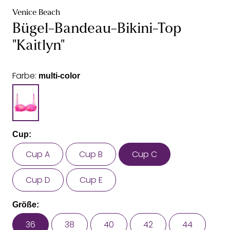
Venice Beach
Bügel-Bandeau-Bikini-Top
"Kaitlyn"
Farbe:
multi-color
Cup:
Cup A
Cup B
Cup C
Cup D
Cup E
Größe:
36
38
40
42
44