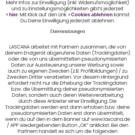
Mehr Infos zur Einwilligung (inkl. Widerrufsmöglichkeit)
und zu Einstellungsmöglichkeiten gibt’s jederzeit
Unsere Apps
. Mit Klick auf den Link
kannst
hier
Cookies ablehnen
Du Deine Einwilligung jederzeit ablehnen.
Datennutzungen
LASCANA arbeitet mit Partnern zusammen, die von
deinem Endgerät abgerufene Daten (Trackingdaten)
oder die von uns übermittelten pseudonymisierten
Daten zur Aussteuerung unserer Werbung sowie
auch zu eigenen Zwecken (z.B. Profilbildungen) / zu
Zwecken Dritter verarbeiten. Vor diesem Hintergrund
erfordert nicht nur die Erhebung der Trackingdaten
Services
bzw. die Übermittlung deiner pseudonymisierten
Daten, sondern auch deren Weiterverarbeitung
durch diese Anbieter einer Einwilligung. Die
Beratung
Trackingdaten werden erst dann erhoben bzw. deine
pseudonymisierten Daten erst dann übermittelt,
Über uns
wenn du auf den in dem Banner auf www.lascana.de
/ APP wiedergebenden Button „OK” anklickst. Bei den
Partnern handelt es sich um die folgenden
Rechtliches