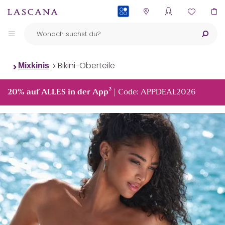
PAYBACK
Bikini-Oberteile
Mixkinis
²
20% auf ALLES in der App
| Code: APPDEAL2026