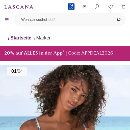
PAYBACK
Startseite
Marken
²
20% auf ALLES in der App
| Code: APPDEAL2026
01
/04