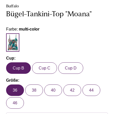
Buffalo
Bügel-Tankini-Top "Moana"
Farbe:
multi-color
Cup:
Cup B
Cup C
Cup D
Größe:
36
38
40
42
44
46