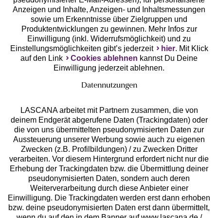
Anzeigen und Inhalte, Anzeigen- und Inhaltsmessungen
Unsere Apps
sowie um Erkenntnisse über Zielgruppen und
Produktentwicklungen zu gewinnen. Mehr Infos zur
Einwilligung (inkl. Widerrufsmöglichkeit) und zu
Einstellungsmöglichkeiten gibt’s jederzeit
hier
. Mit Klick
auf den Link
Cookies ablehnen
kannst Du Deine
Einwilligung jederzeit ablehnen.
Datennutzungen
LASCANA arbeitet mit Partnern zusammen, die von
deinem Endgerät abgerufene Daten (Trackingdaten) oder
die von uns übermittelten pseudonymisierten Daten zur
Services
Aussteuerung unserer Werbung sowie auch zu eigenen
Zwecken (z.B. Profilbildungen) / zu Zwecken Dritter
Beratung
verarbeiten. Vor diesem Hintergrund erfordert nicht nur die
Erhebung der Trackingdaten bzw. die Übermittlung deiner
pseudonymisierten Daten, sondern auch deren
Über uns
Weiterverarbeitung durch diese Anbieter einer
Einwilligung. Die Trackingdaten werden erst dann erhoben
bzw. deine pseudonymisierten Daten erst dann übermittelt,
Rechtliches
wenn du auf den in dem Banner auf www.lascana.de /