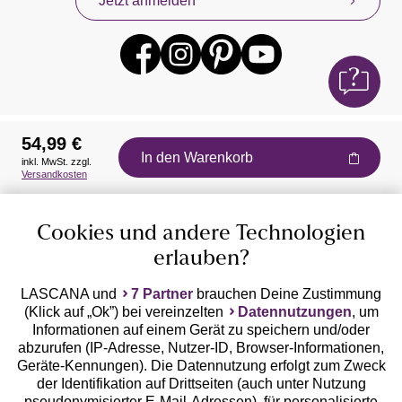
Jetzt anmelden
54,99 €
In den Warenkorb
inkl. MwSt. zzgl.
Auszeichnungen
Versandkosten
Cookies und andere Technologien
erlauben?
LASCANA und
7 Partner
brauchen Deine Zustimmung
(Klick auf „Ok”) bei vereinzelten
Datennutzungen
, um
Geprüfte Sicherheit
Informationen auf einem Gerät zu speichern und/oder
abzurufen (IP-Adresse, Nutzer-ID, Browser-Informationen,
Geräte-Kennungen). Die Datennutzung erfolgt zum Zweck
der Identifikation auf Drittseiten (auch unter Nutzung
pseudonymisierter E-Mail-Adressen), für personalisierte