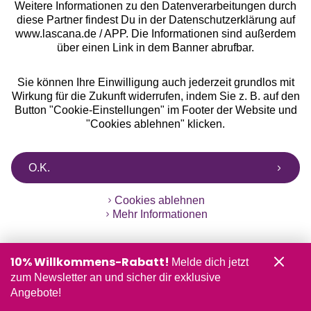
Weitere Informationen zu den Datenverarbeitungen durch
Gratis Versand ab
50 €
diese Partner findest Du in der Datenschutzerklärung auf
www.lascana.de / APP. Die Informationen sind außerdem
Kostenlose Retoure
über einen Link in dem Banner abrufbar.
Sie können Ihre Einwilligung auch jederzeit grundlos mit
°Punkte sammeln
Wirkung für die Zukunft widerrufen, indem Sie z. B. auf den
Button "Cookie-Einstellungen" im Footer der Website und
"Cookies ablehnen" klicken.
Ratenkauf **
O.K.
Services
Cookies ablehnen
Mehr Informationen
Beratung
10% Willkommens-Rabatt!
Melde dich jetzt
Über uns
zum Newsletter an und sicher dir exklusive
Angebote!
Rechtliches