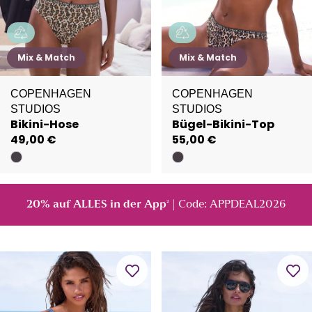
Mix & Match
Mix & Match
COPENHAGEN
COPENHAGEN
STUDIOS
STUDIOS
Bikini-Hose
Bügel-Bikini-Top
49,00 €
55,00 €
20% auf ALLES in der App
| Code: APPDEAL2026
²