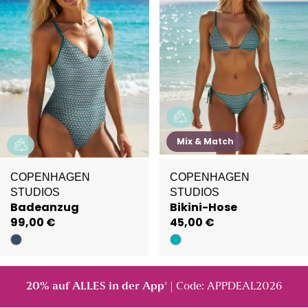
Mix & Match
COPENHAGEN
COPENHAGEN
STUDIOS
STUDIOS
Badeanzug
Bikini-Hose
99,00 €
45,00 €
20% auf ALLES in der App
| Code: APPDEAL2026
²