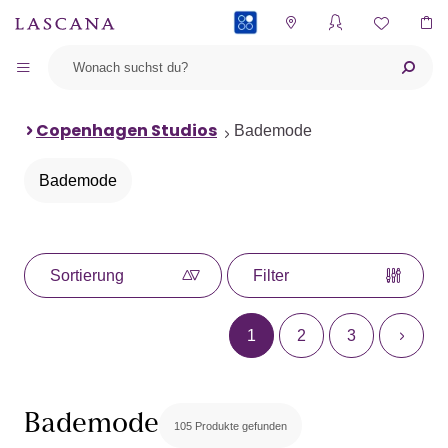
PAYBACK
Copenhagen Studios
Bademode
Bademode
Sortierung
Filter
1
2
3
Bademode
105 Produkte gefunden