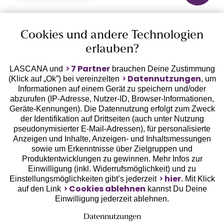
Cookies und andere Technologien
10%
Rabatt
erlauben?
Jetzt zum Newsletter anmelden und 10% Rabatt
sichern!
7 Partner
LASCANA und
brauchen Deine Zustimmung
Datennutzungen
(Klick auf „Ok”) bei vereinzelten
, um
Informationen auf einem Gerät zu speichern und/oder
abzurufen (IP-Adresse, Nutzer-ID, Browser-Informationen,
Geräte-Kennungen). Die Datennutzung erfolgt zum Zweck
Jetzt anmelden
der Identifikation auf Drittseiten (auch unter Nutzung
pseudonymisierter E-Mail-Adressen), für personalisierte
Anzeigen und Inhalte, Anzeigen- und Inhaltsmessungen
sowie um Erkenntnisse über Zielgruppen und
Produktentwicklungen zu gewinnen. Mehr Infos zur
Einwilligung (inkl. Widerrufsmöglichkeit) und zu
hier
Einstellungsmöglichkeiten gibt’s jederzeit
. Mit Klick
Cookies ablehnen
auf den Link
kannst Du Deine
Einwilligung jederzeit ablehnen.
Auszeichnungen
Datennutzungen