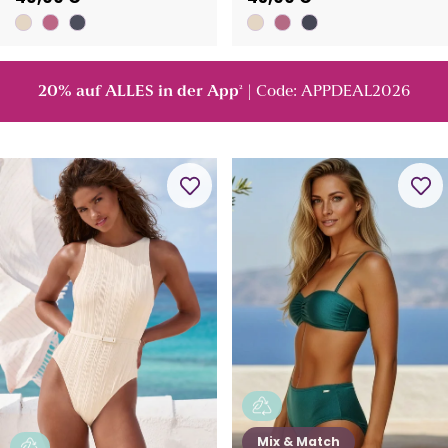
20% auf ALLES in der App
| Code: APPDEAL2026
²
Mix & Match