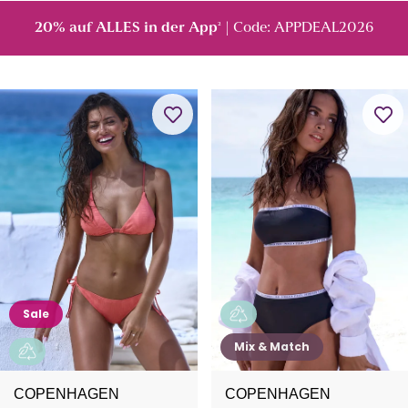
20% auf ALLES in der App
| Code: APPDEAL2026
²
Sale
Mix & Match
COPENHAGEN
COPENHAGEN