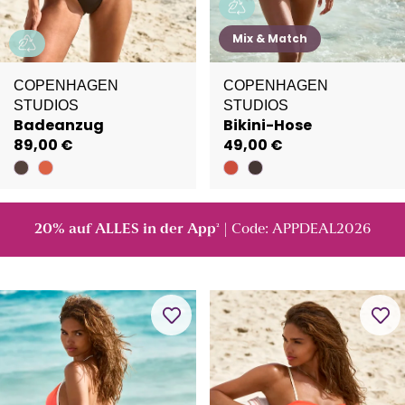
Mix & Match
COPENHAGEN
COPENHAGEN
STUDIOS
STUDIOS
Badeanzug
Bikini-Hose
89,00 €
49,00 €
20% auf ALLES in der App
| Code: APPDEAL2026
²