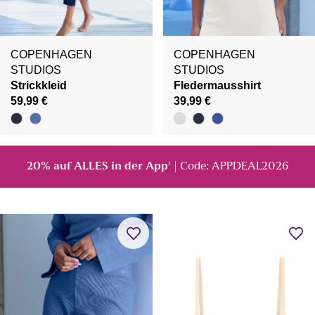
COPENHAGEN
COPENHAGEN
STUDIOS
STUDIOS
Strickkleid
Fledermausshirt
59,99 €
39,99 €
20% auf ALLES in der App
| Code: APPDEAL2026
²