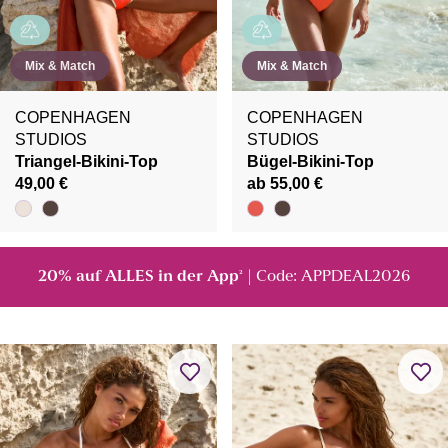
Mix & Match
Mix & Match
COPENHAGEN
COPENHAGEN
STUDIOS
STUDIOS
Triangel-Bikini-Top
Bügel-Bikini-Top
49,00 €
ab 55,00 €
20% auf ALLES in der App
| Code: APPDEAL2026
²