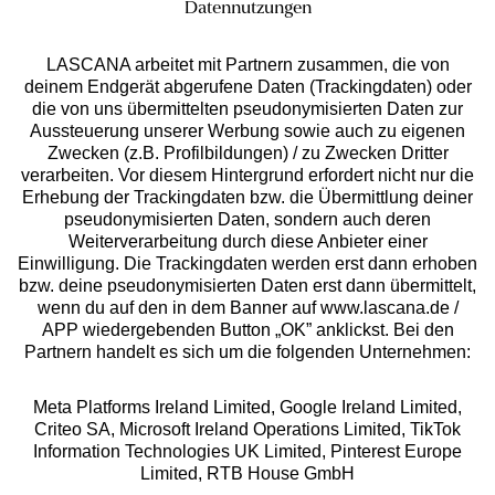
Datennutzungen
10%
Rabatt
LASCANA arbeitet mit Partnern zusammen, die von
Jetzt zum Newsletter anmelden und 10% Rabatt
deinem Endgerät abgerufene Daten (Trackingdaten) oder
sichern!
die von uns übermittelten pseudonymisierten Daten zur
Aussteuerung unserer Werbung sowie auch zu eigenen
Zwecken (z.B. Profilbildungen) / zu Zwecken Dritter
verarbeiten. Vor diesem Hintergrund erfordert nicht nur die
Erhebung der Trackingdaten bzw. die Übermittlung deiner
Jetzt anmelden
pseudonymisierten Daten, sondern auch deren
Weiterverarbeitung durch diese Anbieter einer
Einwilligung. Die Trackingdaten werden erst dann erhoben
bzw. deine pseudonymisierten Daten erst dann übermittelt,
wenn du auf den in dem Banner auf www.lascana.de /
APP wiedergebenden Button „OK” anklickst. Bei den
Partnern handelt es sich um die folgenden Unternehmen:
Meta Platforms Ireland Limited, Google Ireland Limited,
Auszeichnungen
Criteo SA, Microsoft Ireland Operations Limited, TikTok
Information Technologies UK Limited, Pinterest Europe
Limited, RTB House GmbH