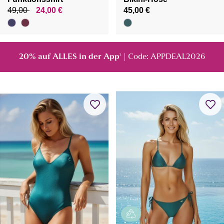
49,00
24,00 €
45,00 €
20% auf ALLES in der App
| Code: APPDEAL2026
²