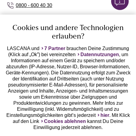
0800 - 600 40 30
service@lascana.de
Cookies und andere Technologien
* Mo - Fr: 08 - 20 Uhr; Sa: 09 - 17 Uhr; So: 09 - 14 Uhr.
Zahlarten
erlauben?
LASCANA und
7 Partner
brauchen Deine Zustimmung
Rechnung **
(Klick auf „Ok”) bei vereinzelten
Datennutzungen
, um
Informationen auf einem Gerät zu speichern und/oder
abzurufen (IP-Adresse, Nutzer-ID, Browser-Informationen,
Geräte-Kennungen). Die Datennutzung erfolgt zum Zweck
Online-Überweisung
der Identifikation auf Drittseiten (auch unter Nutzung
pseudonymisierter E-Mail-Adressen), für personalisierte
Anzeigen und Inhalte, Anzeigen- und Inhaltsmessungen
Ratenkauf **
sowie um Erkenntnisse über Zielgruppen und
Versandart
Produktentwicklungen zu gewinnen. Mehr Infos zur
Einwilligung (inkl. Widerrufsmöglichkeit) und zu
Einstellungsmöglichkeiten gibt’s jederzeit
hier
. Mit Klick
auf den Link
Cookies ablehnen
kannst Du Deine
Einwilligung jederzeit ablehnen.