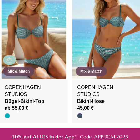
Mix & Match
Mix & Match
COPENHAGEN
COPENHAGEN
STUDIOS
STUDIOS
Bügel-Bikini-Top
Bikini-Hose
ab 55,00 €
45,00 €
20% auf ALLES in der App
| Code: APPDEAL2026
²