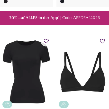
20% auf ALLES in der App
| Code: APPDEAL2026
²