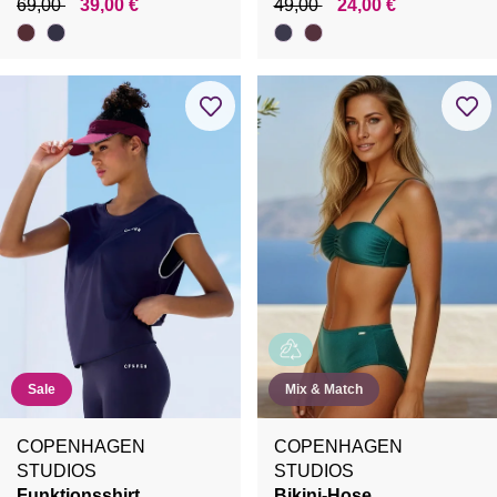
69,00
39,00 €
49,00
24,00 €
Sale
Mix & Match
COPENHAGEN
COPENHAGEN
STUDIOS
STUDIOS
Funktionsshirt
Bikini-Hose