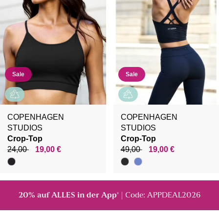
Sale
Sale
COPENHAGEN
COPENHAGEN
STUDIOS
STUDIOS
Crop-Top
Crop-Top
24,00
19,00 €
49,00
19,00 €
20% auf ALLES in der App
| Code: APPDEAL2026
²