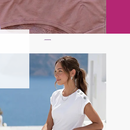
ln
Ratenkauf **