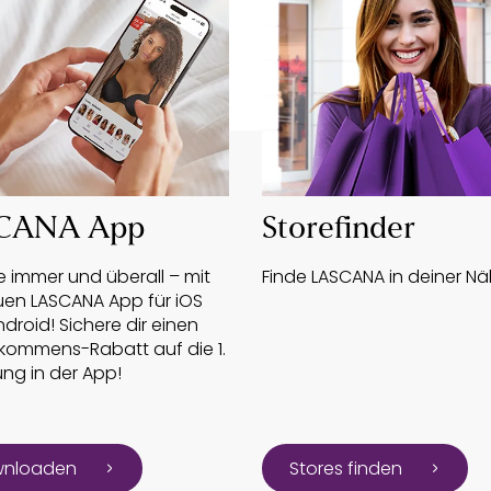
CANA App
Storefinder
 immer und überall – mit
Finde LASCANA in deiner Nä
uen LASCANA App für iOS
droid! Sichere dir einen
lkommens-Rabatt auf die 1.
ung in der App!
nloaden
Stores finden