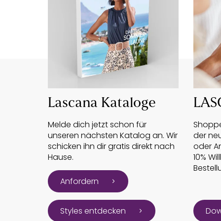
Lascana Kataloge
LAS
Melde dich jetzt schon für
Shoppe
unseren nächsten Katalog an. Wir
der ne
schicken ihn dir gratis direkt nach
oder An
Hause.
10% Wil
Bestell
Anfordern
Styles entdecken
Dow