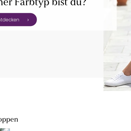
er Farbtyp bist du?
ntdecken
hoppen