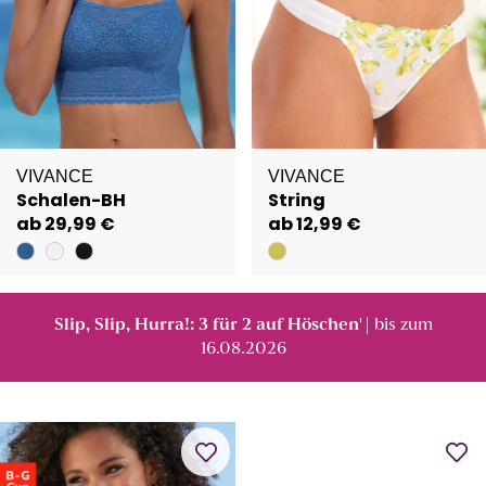
VIVANCE
VIVANCE
Schalen-BH
String
ab 29,99 €
ab 12,99 €
Slip, Slip, Hurra!: 3 für 2 auf Höschen
| bis zum
¹
16.08.2026