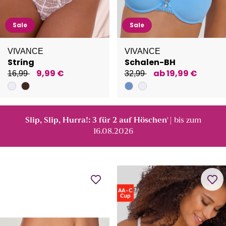
Sale
Sale
VIVANCE
VIVANCE
String
Schalen-BH
9,99 €
ab 19,99 €
16,99
32,99
Slip, Slip, Hurra!: 3 für 2 auf Höschen
| bis zum
¹
16.08.2026