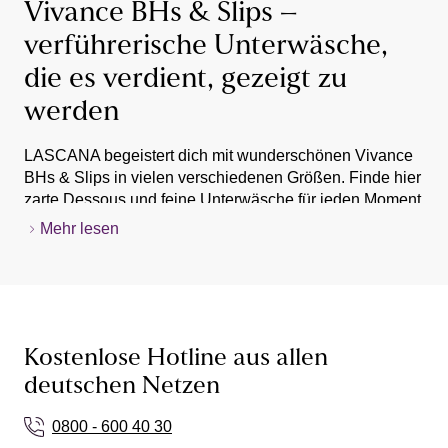
Vivance BHs & Slips –
verführerische Unterwäsche,
die es verdient, gezeigt zu
werden
LASCANA begeistert dich mit wunderschönen Vivance
BHs & Slips in vielen verschiedenen Größen. Finde hier
zarte Dessous und feine Unterwäsche für jeden Moment
deines Lebens.
Mehr lesen
Für welchen
BH-Modell
Merkmale
Busen
geeignet?
BHs mit einem Bügel
Bügel-BHs
sind
stützen und heben
das Richtige für
Kostenlose Hotline aus allen
die Brust
. Die Cups
dich, wenn du mit
deutschen Netzen
sind am unteren Rand
einer großen
Bügel-BH
mit einem weichen
Oberweite
0800 - 600 40 30
Metall- oder
gesegnet bist