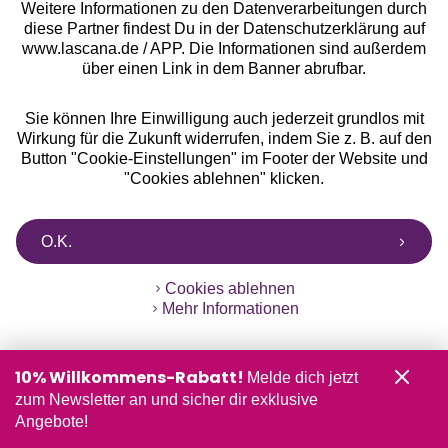
BH
dieses Model Bügel,
Weitere Informationen zu den Datenverarbeitungen durch
oder C-Körbchen
durch die deine Brust
diese Partner findest Du in der Datenschutzerklärung auf
tragen.
°Punkte sammeln
www.lascana.de / APP. Die Informationen sind außerdem
angehoben wird. Der
über einen Link in dem Banner abrufbar.
Balconette-BH sorgt für
ein üppiges Dekolleté
Ratenkauf **
und wird gern unter
Sie können Ihre Einwilligung auch jederzeit grundlos mit
Blusen, Shirts und
Wirkung für die Zukunft widerrufen, indem Sie z. B. auf den
Button "Cookie-Einstellungen" im Footer der Website und
Kleidern mit weitem
"Cookies ablehnen" klicken.
Ausschnitt getragen.
Services
Slips
sind eng anliegende Unterhosen ohne
Beinansatz.
O.K.
Beratung
Pantys
sind etwas großzügiger geschnitten als ein
Cookies ablehnen
klassischer Slip. Sie besitzen kurze Beinabschnitte
Mehr Informationen
Über uns
und eine niedrige Bundhöhe.
Strings
Vivance
zeichnen sich durch ihre knappe
Schnittform aus, bei der ein schmales Stoffband
Rechtliches
10% Willkommens-Rabatt!
Melde dich jetzt
zwischen den Pobacken verläuft.
zum Newsletter an und sicher dir exklusive
Tangas
sind hinten wie vorne in Dreiecksform
Angebote!
geschnitten. Verbunden werden diese Dreiecke mit