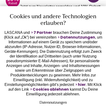
Tragesituationen
Rabatt
anpassen kannst.
Jetzt zum Newsletter anmelden und 10% Rabatt
T-Shirt-BHs
sichern!
verzichten auf
Cookies und andere Technologien
Spitze und Nähte
,
erlauben?
die sich unter eng
anliegenden Oberteilen
7 Partner
LASCANA und
brauchen Deine Zustimmung
Der T-Shirt-BH
abzeichnen. Sehr
Datennutzungen
(Klick auf „Ok”) bei vereinzelten
, um
Jetzt anmelden
ist für alle
T-Shirt-
beliebt sind Schalen-
Informationen auf einem Gerät zu speichern und/oder
Größen und
BH
abzurufen (IP-Adresse, Nutzer-ID, Browser-Informationen,
/Schalen-
BHs, die der Büste
Brustformen
Geräte-Kennungen). Die Datennutzung erfolgt zum Zweck
BH
dank ihrer
hervorragend
der Identifikation auf Drittseiten (auch unter Nutzung
vorgeformten
geeignet.
pseudonymisierter E-Mail-Adressen), für personalisierte
Schalen
eine runde
Anzeigen und Inhalte, Anzeigen- und Inhaltsmessungen
Form verleihen und
sowie um Erkenntnisse über Zielgruppen und
dafür sorgen, dass die
Produktentwicklungen zu gewinnen. Mehr Infos zur
Brustwarzen unter dem
Einwilligung (inkl. Widerrufsmöglichkeit) und zu
Auszeichnungen
Shirt nicht sichtbar sind.
hier
Einstellungsmöglichkeiten gibt’s jederzeit
. Mit Klick
BHs ohne Bügel liegen
Cookies ablehnen
auf den Link
kannst Du Deine
voll im Trend, da sie die
Einwilligung jederzeit ablehnen.
Natürlichkeit
Datennutzungen
deiner Brust