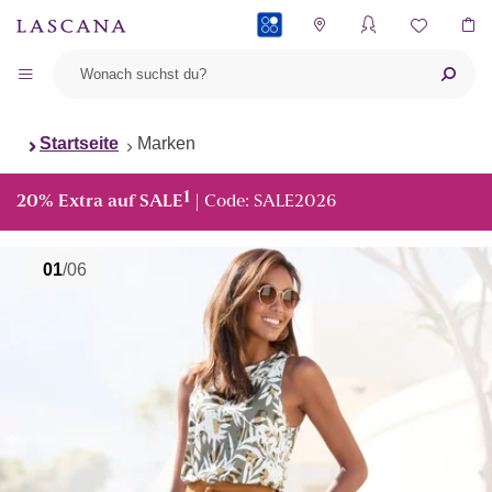
PAYBACK
Startseite
Marken
1
20% Extra auf SALE
| Code: SALE2026
01
/06