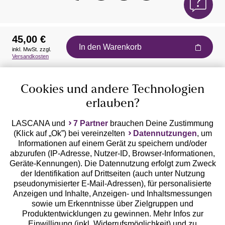
45,00 €
In den Warenkorb
inkl. MwSt. zzgl.
Auszeichnungen
Versandkosten
Cookies und andere Technologien
erlauben?
LASCANA und
7 Partner
brauchen Deine Zustimmung
(Klick auf „Ok”) bei vereinzelten
Datennutzungen
, um
Geprüfte Sicherheit
Informationen auf einem Gerät zu speichern und/oder
abzurufen (IP-Adresse, Nutzer-ID, Browser-Informationen,
Geräte-Kennungen). Die Datennutzung erfolgt zum Zweck
der Identifikation auf Drittseiten (auch unter Nutzung
pseudonymisierter E-Mail-Adressen), für personalisierte
Anzeigen und Inhalte, Anzeigen- und Inhaltsmessungen
Unsere Apps
sowie um Erkenntnisse über Zielgruppen und
Produktentwicklungen zu gewinnen. Mehr Infos zur
Einwilligung (inkl. Widerrufsmöglichkeit) und zu