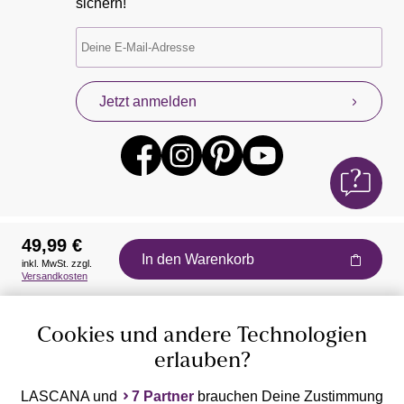
sichern!
Jetzt anmelden
49,99 €
In den Warenkorb
inkl. MwSt. zzgl.
Auszeichnungen
Versandkosten
Cookies und andere Technologien
erlauben?
LASCANA und
7 Partner
brauchen Deine Zustimmung