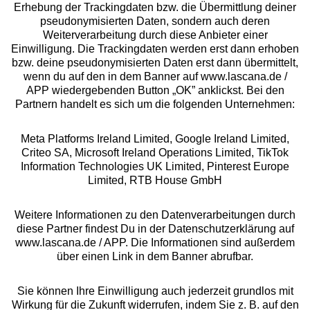
Erhebung der Trackingdaten bzw. die Übermittlung deiner
pseudonymisierten Daten, sondern auch deren
Über uns
Weiterverarbeitung durch diese Anbieter einer
Einwilligung. Die Trackingdaten werden erst dann erhoben
bzw. deine pseudonymisierten Daten erst dann übermittelt,
Rechtliches
wenn du auf den in dem Banner auf www.lascana.de /
APP wiedergebenden Button „OK” anklickst. Bei den
Partnern handelt es sich um die folgenden Unternehmen:
Meta Platforms Ireland Limited, Google Ireland Limited,
Criteo SA, Microsoft Ireland Operations Limited, TikTok
Alle Preise inkl. MwSt., zzgl.
Versandkosten
Information Technologies UK Limited, Pinterest Europe
** Bonität vorausgesetzt, berechtigt zur Bonitätsprüfung
Limited, RTB House GmbH
Weitere Informationen zu den Datenverarbeitungen durch
diese Partner findest Du in der Datenschutzerklärung auf
www.lascana.de / APP. Die Informationen sind außerdem
über einen Link in dem Banner abrufbar.
Sie können Ihre Einwilligung auch jederzeit grundlos mit
Wirkung für die Zukunft widerrufen, indem Sie z. B. auf den