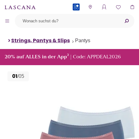
PAYBACK
Strings, Pantys & Slips
Pantys
²
20% auf ALLES in der App
| Code: APPDEAL2026
01
/05