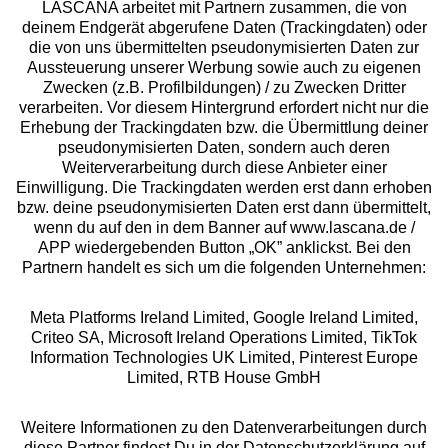
LASCANA arbeitet mit Partnern zusammen, die von
deinem Endgerät abgerufene Daten (Trackingdaten) oder
die von uns übermittelten pseudonymisierten Daten zur
Aussteuerung unserer Werbung sowie auch zu eigenen
Services
Zwecken (z.B. Profilbildungen) / zu Zwecken Dritter
verarbeiten. Vor diesem Hintergrund erfordert nicht nur die
Beratung
Erhebung der Trackingdaten bzw. die Übermittlung deiner
pseudonymisierten Daten, sondern auch deren
Weiterverarbeitung durch diese Anbieter einer
Über uns
Einwilligung. Die Trackingdaten werden erst dann erhoben
bzw. deine pseudonymisierten Daten erst dann übermittelt,
wenn du auf den in dem Banner auf www.lascana.de /
Rechtliches
APP wiedergebenden Button „OK” anklickst. Bei den
Partnern handelt es sich um die folgenden Unternehmen:
Meta Platforms Ireland Limited, Google Ireland Limited,
Criteo SA, Microsoft Ireland Operations Limited, TikTok
Information Technologies UK Limited, Pinterest Europe
Alle Preise inkl. MwSt., zzgl.
Versandkosten
Limited, RTB House GmbH
** Bonität vorausgesetzt, berechtigt zur Bonitätsprüfung
Weitere Informationen zu den Datenverarbeitungen durch
diese Partner findest Du in der Datenschutzerklärung auf