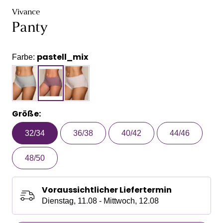
Vivance
Panty
pastell_mix
Farbe:
Größe:
32/34
36/38
40/42
44/46
48/50
Voraussichtlicher Liefertermin
Dienstag, 11.08 - Mittwoch, 12.08