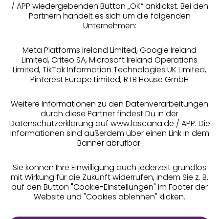
/ APP wiedergebenden Button „OK” anklickst. Bei den
Partnern handelt es sich um die folgenden
Rechtliches
Unternehmen:
Meta Platforms Ireland Limited, Google Ireland
Limited, Criteo SA, Microsoft Ireland Operations
Limited, TikTok Information Technologies UK Limited,
Pinterest Europe Limited, RTB House GmbH
Alle Preise inkl. MwSt., zzgl.
Versandkosten
** Bonität vorausgesetzt, berechtigt zur Bonitätsprüfung
Weitere Informationen zu den Datenverarbeitungen
durch diese Partner findest Du in der
Datenschutzerklärung auf www.lascana.de / APP. Die
Informationen sind außerdem über einen Link in dem
Banner abrufbar.
Sie können Ihre Einwilligung auch jederzeit grundlos
mit Wirkung für die Zukunft widerrufen, indem Sie z. B.
auf den Button "Cookie-Einstellungen" im Footer der
Website und "Cookies ablehnen" klicken.