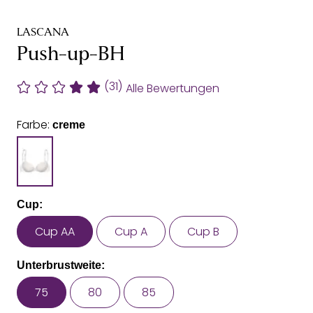
LASCANA
Push-up-BH
(31)
Alle Bewertungen
Farbe:
creme
Cup:
Cup AA
Cup A
Cup B
Unterbrustweite:
75
80
85