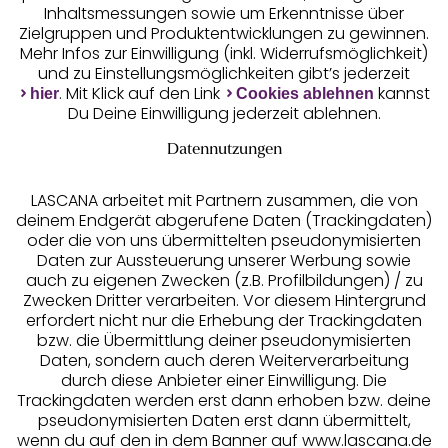
Inhaltsmessungen sowie um Erkenntnisse über
Zielgruppen und Produktentwicklungen zu gewinnen.
Mehr Infos zur Einwilligung (inkl. Widerrufsmöglichkeit)
und zu Einstellungsmöglichkeiten gibt’s jederzeit
Unsere Apps
. Mit Klick auf den Link
kannst
hier
Cookies ablehnen
Du Deine Einwilligung jederzeit ablehnen.
Datennutzungen
LASCANA arbeitet mit Partnern zusammen, die von
deinem Endgerät abgerufene Daten (Trackingdaten)
oder die von uns übermittelten pseudonymisierten
Daten zur Aussteuerung unserer Werbung sowie
auch zu eigenen Zwecken (z.B. Profilbildungen) / zu
Zwecken Dritter verarbeiten. Vor diesem Hintergrund
erfordert nicht nur die Erhebung der Trackingdaten
Services
bzw. die Übermittlung deiner pseudonymisierten
Daten, sondern auch deren Weiterverarbeitung
durch diese Anbieter einer Einwilligung. Die
Beratung
Trackingdaten werden erst dann erhoben bzw. deine
pseudonymisierten Daten erst dann übermittelt,
Über uns
wenn du auf den in dem Banner auf www.lascana.de