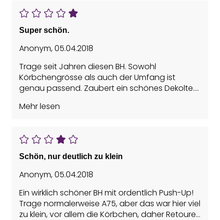
Super schön.
Anonym
,
05.04.2018
Trage seit Jahren diesen BH. Sowohl
Körbchengrösse als auch der Umfang ist
genau passend. Zaubert ein schönes Dekolte.
Der Preis ist allerdings enorm, daher warte ich
Mehr lesen
immer auf ein Angebot.
Schön, nur deutlich zu klein
Anonym
,
05.04.2018
Ein wirklich schöner BH mit ordentlich Push-Up!
Trage normalerweise A75, aber das war hier viel
zu klein, vor allem die Körbchen, daher Retoure.