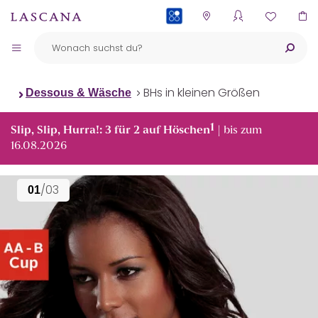
PAYBACK
BHs in kleinen Größen
Dessous & Wäsche
1
Slip, Slip, Hurra!: 3 für 2 auf Höschen
| bis zum
16.08.2026
/03
01