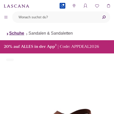
PAYBACK
Schuhe
Sandalen & Sandaletten
²
20% auf ALLES in der App
| Code: APPDEAL2026