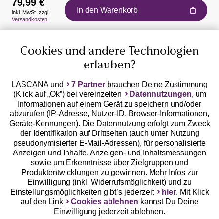
79,99 €
In den Warenkorb
inkl. MwSt. zzgl.
Auszeichnungen
Versandkosten
Cookies und andere Technologien
erlauben?
LASCANA und
7 Partner
brauchen Deine Zustimmung
(Klick auf „Ok”) bei vereinzelten
Datennutzungen
, um
Geprüfte Sicherheit
Informationen auf einem Gerät zu speichern und/oder
abzurufen (IP-Adresse, Nutzer-ID, Browser-Informationen,
Geräte-Kennungen). Die Datennutzung erfolgt zum Zweck
der Identifikation auf Drittseiten (auch unter Nutzung
pseudonymisierter E-Mail-Adressen), für personalisierte
Anzeigen und Inhalte, Anzeigen- und Inhaltsmessungen
Unsere Apps
sowie um Erkenntnisse über Zielgruppen und
Produktentwicklungen zu gewinnen. Mehr Infos zur
Einwilligung (inkl. Widerrufsmöglichkeit) und zu
Einstellungsmöglichkeiten gibt’s jederzeit
hier
. Mit Klick
auf den Link
Cookies ablehnen
kannst Du Deine
Einwilligung jederzeit ablehnen.