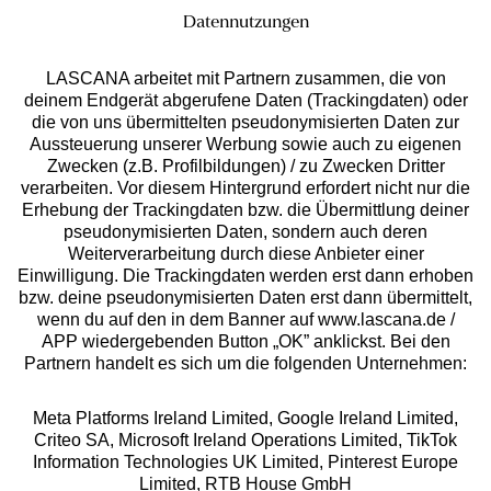
Datennutzungen
LASCANA arbeitet mit Partnern zusammen, die von
deinem Endgerät abgerufene Daten (Trackingdaten) oder
die von uns übermittelten pseudonymisierten Daten zur
Services
Aussteuerung unserer Werbung sowie auch zu eigenen
Zwecken (z.B. Profilbildungen) / zu Zwecken Dritter
Beratung
verarbeiten. Vor diesem Hintergrund erfordert nicht nur die
Erhebung der Trackingdaten bzw. die Übermittlung deiner
pseudonymisierten Daten, sondern auch deren
Über uns
Weiterverarbeitung durch diese Anbieter einer
Einwilligung. Die Trackingdaten werden erst dann erhoben
bzw. deine pseudonymisierten Daten erst dann übermittelt,
Rechtliches
wenn du auf den in dem Banner auf www.lascana.de /
APP wiedergebenden Button „OK” anklickst. Bei den
Partnern handelt es sich um die folgenden Unternehmen:
Meta Platforms Ireland Limited, Google Ireland Limited,
Criteo SA, Microsoft Ireland Operations Limited, TikTok
Alle Preise inkl. MwSt., zzgl.
Versandkosten
Information Technologies UK Limited, Pinterest Europe
** Bonität vorausgesetzt, berechtigt zur Bonitätsprüfung
Limited, RTB House GmbH