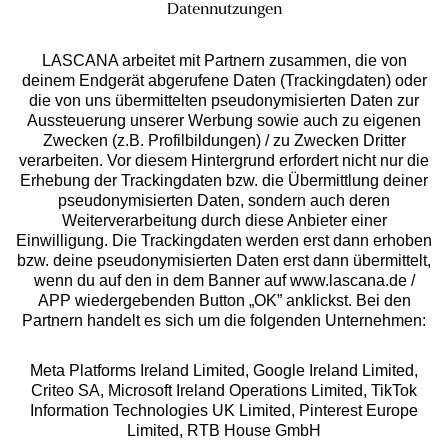
Datennutzungen
LASCANA arbeitet mit Partnern zusammen, die von
deinem Endgerät abgerufene Daten (Trackingdaten) oder
die von uns übermittelten pseudonymisierten Daten zur
Services
Aussteuerung unserer Werbung sowie auch zu eigenen
Zwecken (z.B. Profilbildungen) / zu Zwecken Dritter
Beratung
verarbeiten. Vor diesem Hintergrund erfordert nicht nur die
Erhebung der Trackingdaten bzw. die Übermittlung deiner
pseudonymisierten Daten, sondern auch deren
Über uns
Weiterverarbeitung durch diese Anbieter einer
Einwilligung. Die Trackingdaten werden erst dann erhoben
bzw. deine pseudonymisierten Daten erst dann übermittelt,
Rechtliches
wenn du auf den in dem Banner auf www.lascana.de /
APP wiedergebenden Button „OK” anklickst. Bei den
Partnern handelt es sich um die folgenden Unternehmen:
Meta Platforms Ireland Limited, Google Ireland Limited,
Criteo SA, Microsoft Ireland Operations Limited, TikTok
Alle Preise inkl. MwSt., zzgl.
Versandkosten
Information Technologies UK Limited, Pinterest Europe
** Bonität vorausgesetzt, berechtigt zur Bonitätsprüfung
Limited, RTB House GmbH