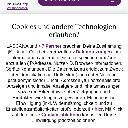
inkl. MwSt. zzgl.
Auszeichnungen
Versandkosten
Cookies und andere Technologien
erlauben?
LASCANA und
7 Partner
brauchen Deine Zustimmung
(Klick auf „Ok”) bei vereinzelten
Datennutzungen
, um
Geprüfte Sicherheit
Informationen auf einem Gerät zu speichern und/oder
abzurufen (IP-Adresse, Nutzer-ID, Browser-Informationen,
Geräte-Kennungen). Die Datennutzung erfolgt zum Zweck
der Identifikation auf Drittseiten (auch unter Nutzung
pseudonymisierter E-Mail-Adressen), für personalisierte
Anzeigen und Inhalte, Anzeigen- und Inhaltsmessungen
Unsere Apps
sowie um Erkenntnisse über Zielgruppen und
Produktentwicklungen zu gewinnen. Mehr Infos zur
Einwilligung (inkl. Widerrufsmöglichkeit) und zu
Einstellungsmöglichkeiten gibt’s jederzeit
hier
. Mit Klick
auf den Link
Cookies ablehnen
kannst Du Deine
Einwilligung jederzeit ablehnen.