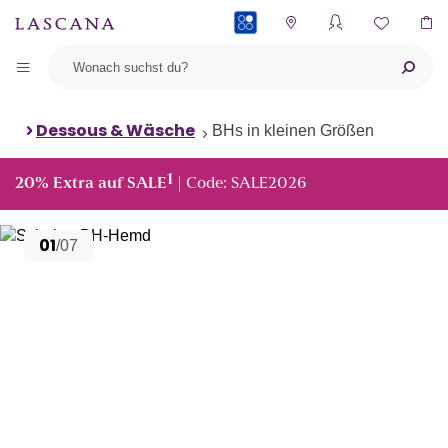
PAYBACK
Dessous & Wäsche
BHs in kleinen Größen
1
20% Extra auf SALE
| Code: SALE2026
01
/07