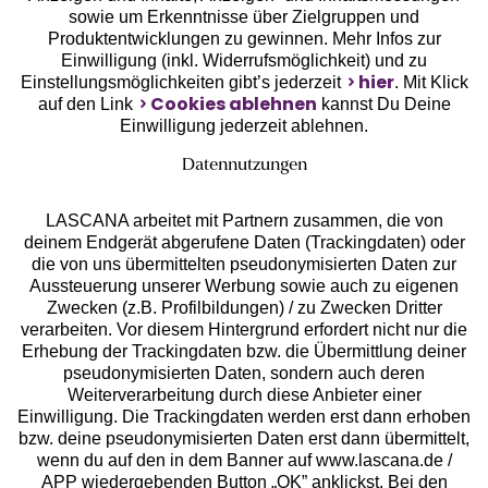
sowie um Erkenntnisse über Zielgruppen und
Unsere Apps
Produktentwicklungen zu gewinnen. Mehr Infos zur
Einwilligung (inkl. Widerrufsmöglichkeit) und zu
hier
Einstellungsmöglichkeiten gibt’s jederzeit
. Mit Klick
Cookies ablehnen
auf den Link
kannst Du Deine
Einwilligung jederzeit ablehnen.
Datennutzungen
LASCANA arbeitet mit Partnern zusammen, die von
deinem Endgerät abgerufene Daten (Trackingdaten) oder
die von uns übermittelten pseudonymisierten Daten zur
Aussteuerung unserer Werbung sowie auch zu eigenen
Services
Zwecken (z.B. Profilbildungen) / zu Zwecken Dritter
verarbeiten. Vor diesem Hintergrund erfordert nicht nur die
Beratung
Erhebung der Trackingdaten bzw. die Übermittlung deiner
pseudonymisierten Daten, sondern auch deren
Weiterverarbeitung durch diese Anbieter einer
Über uns
Einwilligung. Die Trackingdaten werden erst dann erhoben
bzw. deine pseudonymisierten Daten erst dann übermittelt,
wenn du auf den in dem Banner auf www.lascana.de /
Rechtliches
APP wiedergebenden Button „OK” anklickst. Bei den