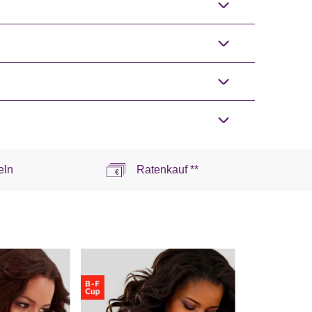
eln
Ratenkauf **