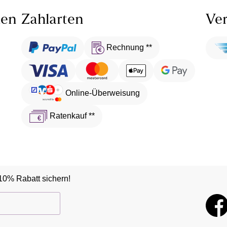
len
Zahlarten
Ver
Rechnung **
Online-Überweisung
Ratenkauf **
10% Rabatt sichern!