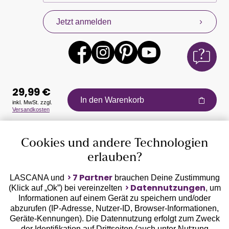
Jetzt anmelden
29,99 €
In den Warenkorb
inkl. MwSt. zzgl.
Versandkosten
Auszeichnungen
Cookies und andere Technologien
erlauben?
7 Partner
LASCANA und
brauchen Deine Zustimmung
Datennutzungen
(Klick auf „Ok”) bei vereinzelten
, um
Informationen auf einem Gerät zu speichern und/oder
Geprüfte Sicherheit
abzurufen (IP-Adresse, Nutzer-ID, Browser-Informationen,
Geräte-Kennungen). Die Datennutzung erfolgt zum Zweck
der Identifikation auf Drittseiten (auch unter Nutzung