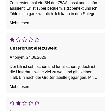
Zum ersten mal ein BH der 75AA passt und schön
aussieht. Er ist super bequem, sitzt perfekt und ich
fühle mich ganz weiblich. Ich kann in den Spiegel
schauen auch eine kleine Brust sieht wunderschön
Mehr lesen
aus!
Unterbrust viel zu weit
Anonym
,
24.06.2026
Der Bh ist sehr schön und formt schön, jedoch ist
die Unterbrustweite viel zu weit und gibt keinen
Halt. Bin nach der Größentabelle gegangen. Mit
72/73 cm kommt Größe 70 raus. Bräuchte aber 65.
Mehr lesen
Leider gibt es diesen Bh nicht in 65. Schade.