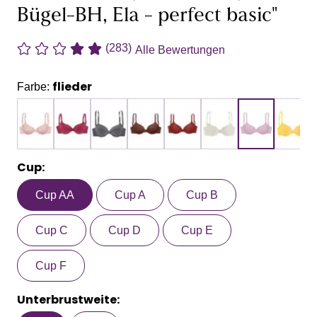
Bügel-BH, Ela - perfect basic"
(283)
Alle Bewertungen
flieder
Farbe:
Cup:
Cup AA
Cup A
Cup B
Cup C
Cup D
Cup E
Cup F
Unterbrustweite: