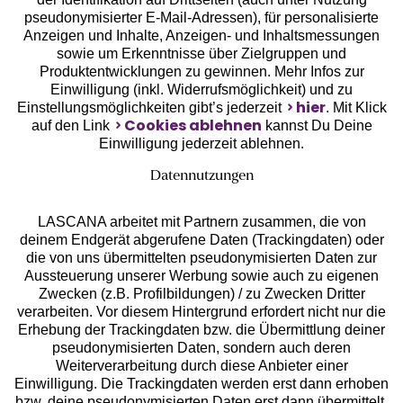
pseudonymisierter E-Mail-Adressen), für personalisierte
Anzeigen und Inhalte, Anzeigen- und Inhaltsmessungen
sowie um Erkenntnisse über Zielgruppen und
Unsere Apps
Produktentwicklungen zu gewinnen. Mehr Infos zur
Einwilligung (inkl. Widerrufsmöglichkeit) und zu
hier
Einstellungsmöglichkeiten gibt’s jederzeit
. Mit Klick
Cookies ablehnen
auf den Link
kannst Du Deine
Einwilligung jederzeit ablehnen.
Datennutzungen
LASCANA arbeitet mit Partnern zusammen, die von
deinem Endgerät abgerufene Daten (Trackingdaten) oder
die von uns übermittelten pseudonymisierten Daten zur
Aussteuerung unserer Werbung sowie auch zu eigenen
Services
Zwecken (z.B. Profilbildungen) / zu Zwecken Dritter
verarbeiten. Vor diesem Hintergrund erfordert nicht nur die
Beratung
Erhebung der Trackingdaten bzw. die Übermittlung deiner
pseudonymisierten Daten, sondern auch deren
Weiterverarbeitung durch diese Anbieter einer
Über uns
Einwilligung. Die Trackingdaten werden erst dann erhoben
bzw. deine pseudonymisierten Daten erst dann übermittelt,