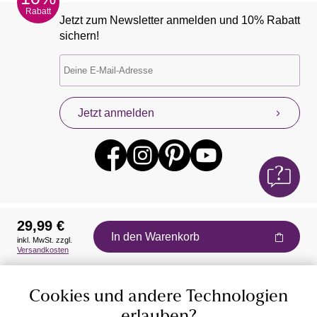
Rabatt
Jetzt zum Newsletter anmelden und 10% Rabatt
sichern!
Jetzt anmelden
29,99 €
In den Warenkorb
inkl. MwSt. zzgl.
Auszeichnungen
Versandkosten
Cookies und andere Technologien