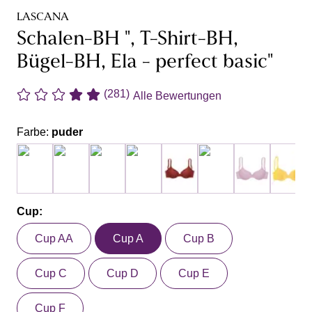
LASCANA
Schalen-BH ", T-Shirt-BH,
Bügel-BH, Ela - perfect basic"
(281)
Alle Bewertungen
Farbe:
puder
Cup:
Cup AA
Cup A
Cup B
Cup C
Cup D
Cup E
Cup F