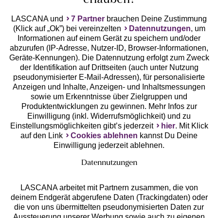
erlauben?
LASCANA und
7 Partner
brauchen Deine Zustimmung
(Klick auf „Ok”) bei vereinzelten
Datennutzungen
, um
Geprüfte Sicherheit
Informationen auf einem Gerät zu speichern und/oder
abzurufen (IP-Adresse, Nutzer-ID, Browser-Informationen,
Geräte-Kennungen). Die Datennutzung erfolgt zum Zweck
der Identifikation auf Drittseiten (auch unter Nutzung
pseudonymisierter E-Mail-Adressen), für personalisierte
Anzeigen und Inhalte, Anzeigen- und Inhaltsmessungen
Unsere Apps
sowie um Erkenntnisse über Zielgruppen und
Produktentwicklungen zu gewinnen. Mehr Infos zur
Einwilligung (inkl. Widerrufsmöglichkeit) und zu
Einstellungsmöglichkeiten gibt’s jederzeit
hier
. Mit Klick
auf den Link
Cookies ablehnen
kannst Du Deine
Einwilligung jederzeit ablehnen.
Datennutzungen
LASCANA arbeitet mit Partnern zusammen, die von
deinem Endgerät abgerufene Daten (Trackingdaten) oder
die von uns übermittelten pseudonymisierten Daten zur
Services
Aussteuerung unserer Werbung sowie auch zu eigenen