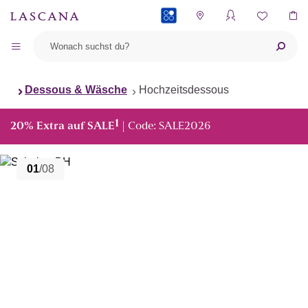
PAYBACK
Dessous & Wäsche
Hochzeitsdessous
1
20% Extra auf SALE
| Code: SALE2026
01
/08