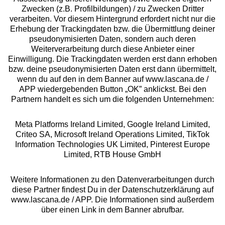
Zwecken (z.B. Profilbildungen) / zu Zwecken Dritter
Beratung
verarbeiten. Vor diesem Hintergrund erfordert nicht nur die
Erhebung der Trackingdaten bzw. die Übermittlung deiner
pseudonymisierten Daten, sondern auch deren
Über uns
Weiterverarbeitung durch diese Anbieter einer
Einwilligung. Die Trackingdaten werden erst dann erhoben
bzw. deine pseudonymisierten Daten erst dann übermittelt,
Rechtliches
wenn du auf den in dem Banner auf www.lascana.de /
APP wiedergebenden Button „OK” anklickst. Bei den
Partnern handelt es sich um die folgenden Unternehmen:
Meta Platforms Ireland Limited, Google Ireland Limited,
Criteo SA, Microsoft Ireland Operations Limited, TikTok
Alle Preise inkl. MwSt., zzgl.
Versandkosten
Information Technologies UK Limited, Pinterest Europe
** Bonität vorausgesetzt, berechtigt zur Bonitätsprüfung
Limited, RTB House GmbH
Weitere Informationen zu den Datenverarbeitungen durch
diese Partner findest Du in der Datenschutzerklärung auf
www.lascana.de / APP. Die Informationen sind außerdem
über einen Link in dem Banner abrufbar.