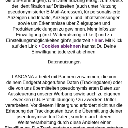
Geräte-Kennungen). Die Datennutzung erfolgt zum Zweck
der Identifikation auf Drittseiten (auch unter Nutzung
pseudonymisierter E-Mail-Adressen), für personalisierte
Anzeigen und Inhalte, Anzeigen- und Inhaltsmessungen
Unsere Apps
sowie um Erkenntnisse über Zielgruppen und
Produktentwicklungen zu gewinnen. Mehr Infos zur
Einwilligung (inkl. Widerrufsmöglichkeit) und zu
Einstellungsmöglichkeiten gibt’s jederzeit
hier
. Mit Klick
auf den Link
Cookies ablehnen
kannst Du Deine
Einwilligung jederzeit ablehnen.
Datennutzungen
LASCANA arbeitet mit Partnern zusammen, die von
deinem Endgerät abgerufene Daten (Trackingdaten) oder
die von uns übermittelten pseudonymisierten Daten zur
Services
Aussteuerung unserer Werbung sowie auch zu eigenen
Zwecken (z.B. Profilbildungen) / zu Zwecken Dritter
Beratung
verarbeiten. Vor diesem Hintergrund erfordert nicht nur die
Erhebung der Trackingdaten bzw. die Übermittlung deiner
pseudonymisierten Daten, sondern auch deren
Über uns
Weiterverarbeitung durch diese Anbieter einer