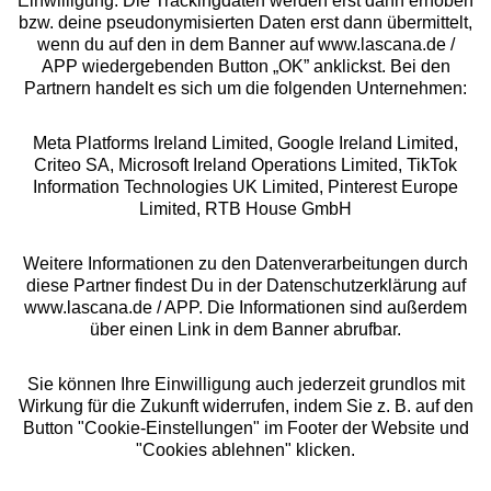
Einwilligung. Die Trackingdaten werden erst dann erhoben
bzw. deine pseudonymisierten Daten erst dann übermittelt,
Rechtliches
wenn du auf den in dem Banner auf www.lascana.de /
APP wiedergebenden Button „OK” anklickst. Bei den
Partnern handelt es sich um die folgenden Unternehmen:
Meta Platforms Ireland Limited, Google Ireland Limited,
Criteo SA, Microsoft Ireland Operations Limited, TikTok
Alle Preise inkl. MwSt., zzgl.
Versandkosten
Information Technologies UK Limited, Pinterest Europe
** Bonität vorausgesetzt, berechtigt zur Bonitätsprüfung
Limited, RTB House GmbH
Weitere Informationen zu den Datenverarbeitungen durch
diese Partner findest Du in der Datenschutzerklärung auf
www.lascana.de / APP. Die Informationen sind außerdem
über einen Link in dem Banner abrufbar.
Sie können Ihre Einwilligung auch jederzeit grundlos mit
Wirkung für die Zukunft widerrufen, indem Sie z. B. auf den
Button "Cookie-Einstellungen" im Footer der Website und
"Cookies ablehnen" klicken.