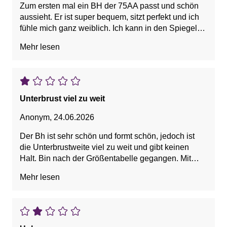
Zum ersten mal ein BH der 75AA passt und schön
aussieht. Er ist super bequem, sitzt perfekt und ich
fühle mich ganz weiblich. Ich kann in den Spiegel
schauen auch eine kleine Brust sieht wunderschön
Mehr lesen
aus!
Unterbrust viel zu weit
Anonym
,
24.06.2026
Der Bh ist sehr schön und formt schön, jedoch ist
die Unterbrustweite viel zu weit und gibt keinen
Halt. Bin nach der Größentabelle gegangen. Mit
72/73 cm kommt Größe 70 raus. Bräuchte aber 65.
Mehr lesen
Leider gibt es diesen Bh nicht in 65. Schade.