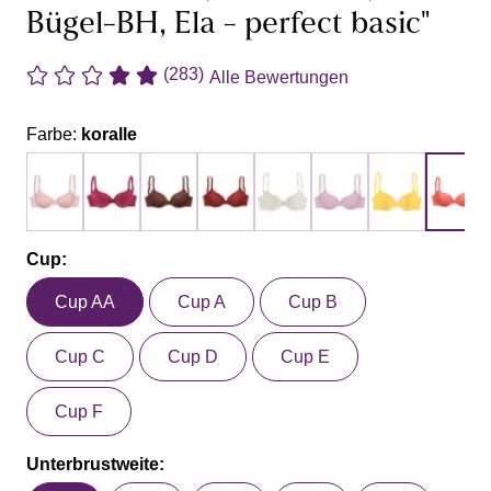
Bügel-BH, Ela - perfect basic"
(283)
Alle Bewertungen
Farbe:
koralle
Cup:
Cup AA
Cup A
Cup B
Cup C
Cup D
Cup E
Cup F
Unterbrustweite: