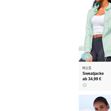
H.I.S
Sweatjacke
ab 34,99 €