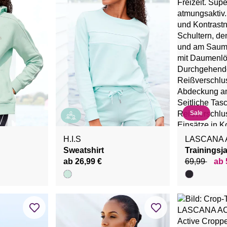
Sale
H.I.S
LASCANA 
Sweatshirt
Trainingsj
ab 26,99 €
69,99
ab 