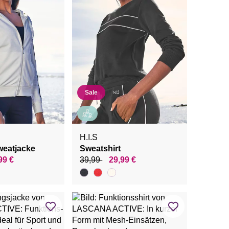
Sale
H.I.S
eatjacke
Sweatshirt
99 €
39,99
29,99 €