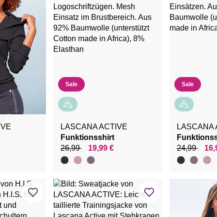
Sale
Sale
IVE
LASCANA ACTIVE
LASCANA 
Funktionsshirt
Funktionss
26,99
19,99 €
24,99
16,