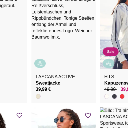
Sale
LASCANA ACTIVE
H.I.S
Sweatjacke
Kapuzensw
39,99 €
49,99
39,