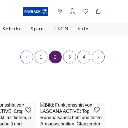
Schuhe
Sport
LSCN
Sale
PAYBACK
1
2
3
4