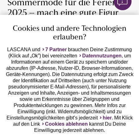
Sommermode für die Ferien
2025 – mach eine gute Figur
Der Strandurlaub rückt näher und du hast noch keine
Cookies und andere Technologien
Bikinifigur? Kein Problem: Mit der richtigen
erlauben?
Sommermode kannst du nicht nur deine Vorzüge in
Szene setzen, sondern auch kleine Problemzonen
LASCANA und
7 Partner
brauchen Deine Zustimmung
perfekt kaschieren. Ob ein kurzer Rock oder doch lieber
(Klick auf „Ok”) bei vereinzelten
Datennutzungen
, um
ein langes, locker sitzendes Kleid – die Auswahl von
Informationen auf einem Gerät zu speichern und/oder
LASCANA
LASCANA bietet für jeden Figurtyp die ideale Lösung.
abzurufen (IP-Adresse, Nutzer-ID, Browser-Informationen,
Mehr lesen
H.I.S.
Geräte-Kennungen). Die Datennutzung erfolgt zum Zweck
der Identifikation auf Drittseiten (auch unter Nutzung
s. Oliver
pseudonymisierter E-Mail-Adressen), für personalisierte
VIVANCE
Anzeigen und Inhalte, Anzeigen- und Inhaltsmessungen
BENCH.
sowie um Erkenntnisse über Zielgruppen und
Produktentwicklungen zu gewinnen. Mehr Infos zur
Buffalo
Kostenlose Hotline aus allen
Einwilligung (inkl. Widerrufsmöglichkeit) und zu
Beachtime
deutschen Netzen
Einstellungsmöglichkeiten gibt’s jederzeit
hier
. Mit Klick
auf den Link
Cookies ablehnen
kannst Du Deine
Einwilligung jederzeit ablehnen.
0800 - 600 40 30