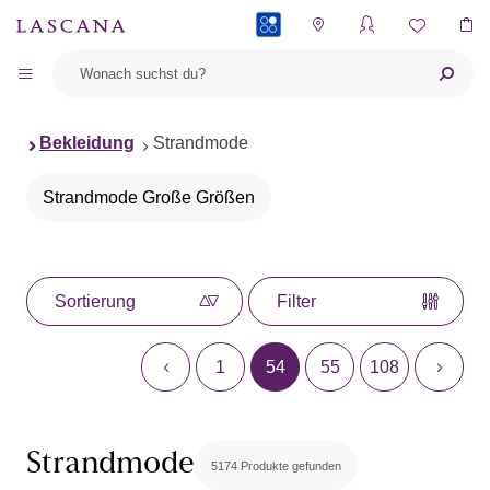
PAYBACK
Bekleidung
Strandmode
Strandmode Große Größen
Sortierung
Filter
1
54
55
108
Strandmode
5174 Produkte gefunden