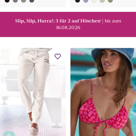
Slip, Slip, Hurra!: 3 für 2 auf Höschen
| bis zum
¹
16.08.2026