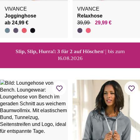
VIVANCE
VIVANCE
Jogginghose
Relaxhose
ab 24,99 €
39,99
29,99 €
Slip, Slip, Hurra!: 3 für 2 auf Höschen
| bis zum
¹
16.08.2026