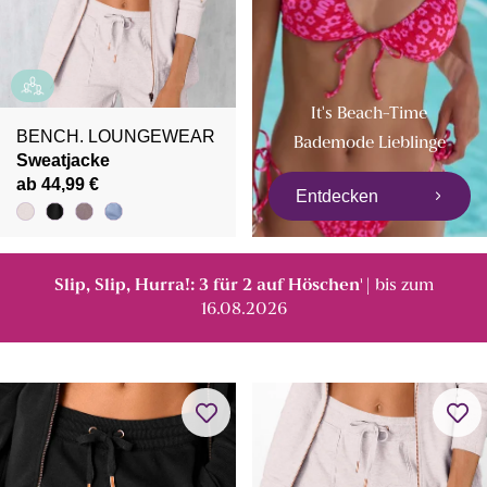
It's Beach-Time
BENCH. LOUNGEWEAR
Bademode Lieblinge
Sweatjacke
ab 44,99 €
Entdecken
Slip, Slip, Hurra!: 3 für 2 auf Höschen
| bis zum
¹
16.08.2026