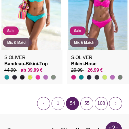
Sale
Sale
Mix & Match
Mix & Match
S.OLIVER
S.OLIVER
Bandeau-Bikini-Top
Bikini-Hose
44,99
ab 39,99 €
29,99
26,99 €
1
54
55
108