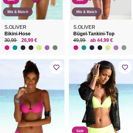
Mix & Match
Mix & Match
S.OLIVER
S.OLIVER
Bikini-Hose
Bügel-Tankini-Top
30,99
26,99 €
49,99
ab 44,99 €
Sale