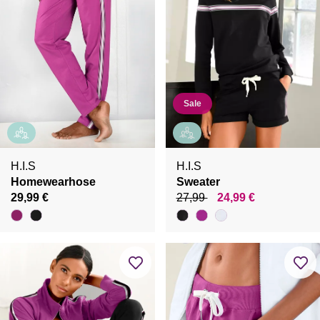
Sale
H.I.S
H.I.S
Homewearhose
Sweater
29,99 €
27,99
24,99 €