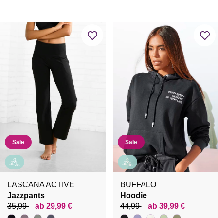
Sale
Sale
LASCANA ACTIVE
BUFFALO
Jazzpants
Hoodie
35,99
ab 29,99 €
44,99
ab 39,99 €