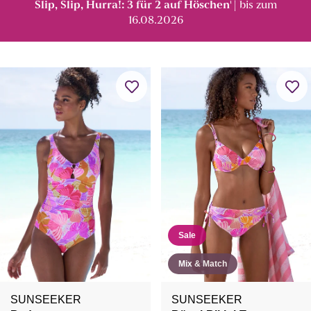
Slip, Slip, Hurra!: 3 für 2 auf Höschen
| bis zum
¹
16.08.2026
Sale
Mix & Match
SUNSEEKER
SUNSEEKER