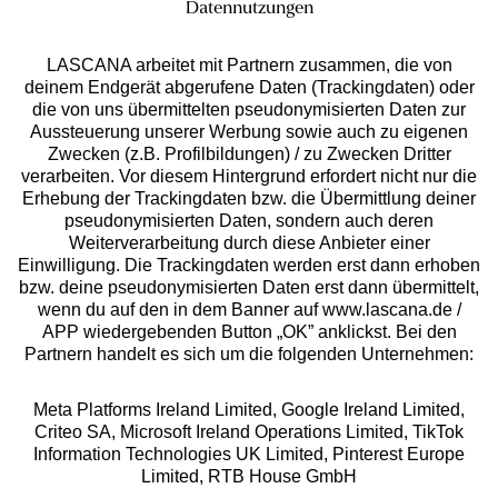
Datennutzungen
service@lascana.de
* Mo - Fr: 08 - 20 Uhr; Sa: 09 - 17 Uhr; So: 09 - 14 Uhr.
LASCANA arbeitet mit Partnern zusammen, die von
Zahlarten
deinem Endgerät abgerufene Daten (Trackingdaten) oder
die von uns übermittelten pseudonymisierten Daten zur
Aussteuerung unserer Werbung sowie auch zu eigenen
Rechnung **
Zwecken (z.B. Profilbildungen) / zu Zwecken Dritter
verarbeiten. Vor diesem Hintergrund erfordert nicht nur die
Erhebung der Trackingdaten bzw. die Übermittlung deiner
pseudonymisierten Daten, sondern auch deren
Online-Überweisung
Weiterverarbeitung durch diese Anbieter einer
Einwilligung. Die Trackingdaten werden erst dann erhoben
Ratenkauf **
bzw. deine pseudonymisierten Daten erst dann übermittelt,
wenn du auf den in dem Banner auf www.lascana.de /
Versandart
APP wiedergebenden Button „OK” anklickst. Bei den
Partnern handelt es sich um die folgenden Unternehmen:
Meta Platforms Ireland Limited, Google Ireland Limited,
Criteo SA, Microsoft Ireland Operations Limited, TikTok
Information Technologies UK Limited, Pinterest Europe
Limited, RTB House GmbH
10%