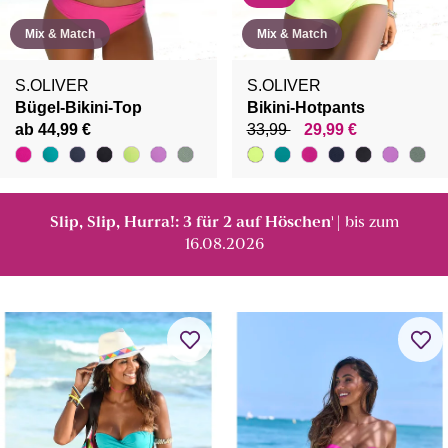
Mix & Match
Mix & Match
S.OLIVER
S.OLIVER
Bügel-Bikini-Top
Bikini-Hotpants
ab 44,99 €
33,99
29,99 €
Slip, Slip, Hurra!: 3 für 2 auf Höschen
| bis zum
¹
16.08.2026