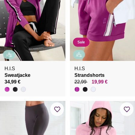
Sale
H.I.S
H.I.S
Sweatjacke
Strandshorts
34,99 €
22,99
19,99 €