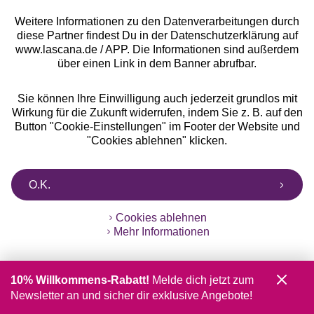
Rabatt
Jetzt zum Newsletter anmelden und 10% Rabatt
Weitere Informationen zu den Datenverarbeitungen durch
sichern!
diese Partner findest Du in der Datenschutzerklärung auf
www.lascana.de / APP. Die Informationen sind außerdem
über einen Link in dem Banner abrufbar.
Sie können Ihre Einwilligung auch jederzeit grundlos mit
Jetzt anmelden
Wirkung für die Zukunft widerrufen, indem Sie z. B. auf den
Button "Cookie-Einstellungen" im Footer der Website und
"Cookies ablehnen" klicken.
O.K.
Cookies ablehnen
Mehr Informationen
Auszeichnungen
10% Willkommens-Rabatt!
Melde dich jetzt zum
Newsletter an und sicher dir exklusive Angebote!