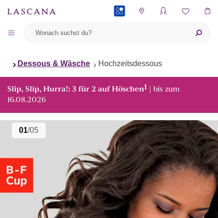
PAYBACK
Dessous & Wäsche
Hochzeitsdessous
1
Slip, Slip, Hurra!: 3 für 2 auf Höschen
| bis zum
16.08.2026
01
/05