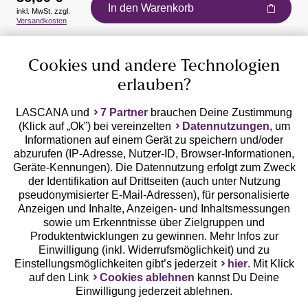
In den Warenkorb
inkl. MwSt. zzgl.
Auszeichnungen
Versandkosten
Cookies und andere Technologien
erlauben?
LASCANA und
7 Partner
brauchen Deine Zustimmung
(Klick auf „Ok”) bei vereinzelten
Datennutzungen
, um
Geprüfte Sicherheit
Informationen auf einem Gerät zu speichern und/oder
abzurufen (IP-Adresse, Nutzer-ID, Browser-Informationen,
Geräte-Kennungen). Die Datennutzung erfolgt zum Zweck
der Identifikation auf Drittseiten (auch unter Nutzung
pseudonymisierter E-Mail-Adressen), für personalisierte
Anzeigen und Inhalte, Anzeigen- und Inhaltsmessungen
Unsere Apps
sowie um Erkenntnisse über Zielgruppen und
Produktentwicklungen zu gewinnen. Mehr Infos zur
Einwilligung (inkl. Widerrufsmöglichkeit) und zu
Einstellungsmöglichkeiten gibt’s jederzeit
hier
. Mit Klick
auf den Link
Cookies ablehnen
kannst Du Deine
Einwilligung jederzeit ablehnen.