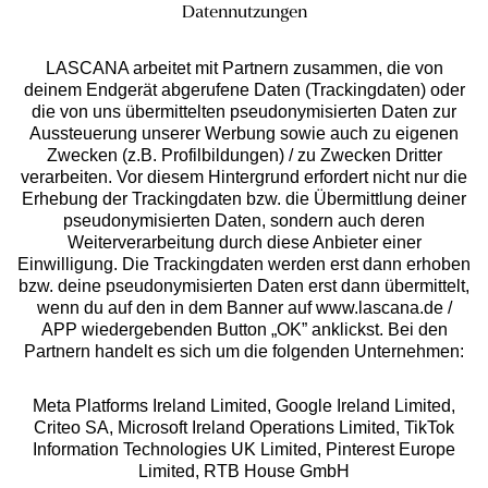
Datennutzungen
LASCANA arbeitet mit Partnern zusammen, die von
deinem Endgerät abgerufene Daten (Trackingdaten) oder
die von uns übermittelten pseudonymisierten Daten zur
Services
Aussteuerung unserer Werbung sowie auch zu eigenen
Zwecken (z.B. Profilbildungen) / zu Zwecken Dritter
Beratung
verarbeiten. Vor diesem Hintergrund erfordert nicht nur die
Erhebung der Trackingdaten bzw. die Übermittlung deiner
pseudonymisierten Daten, sondern auch deren
Über uns
Weiterverarbeitung durch diese Anbieter einer
Einwilligung. Die Trackingdaten werden erst dann erhoben
bzw. deine pseudonymisierten Daten erst dann übermittelt,
Rechtliches
wenn du auf den in dem Banner auf www.lascana.de /
APP wiedergebenden Button „OK” anklickst. Bei den
Partnern handelt es sich um die folgenden Unternehmen:
Meta Platforms Ireland Limited, Google Ireland Limited,
Criteo SA, Microsoft Ireland Operations Limited, TikTok
Alle Preise inkl. MwSt., zzgl.
Versandkosten
Information Technologies UK Limited, Pinterest Europe
** Bonität vorausgesetzt, berechtigt zur Bonitätsprüfung
Limited, RTB House GmbH