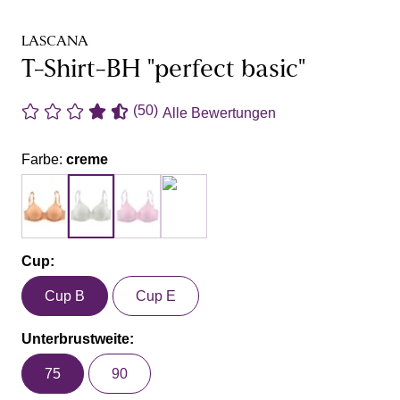
LASCANA
T-Shirt-BH "perfect basic"
(50)
Alle Bewertungen
Farbe:
creme
Cup:
Cup B
Cup E
Unterbrustweite:
75
90