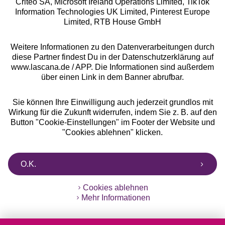
Criteo SA, Microsoft Ireland Operations Limited, TikTok
Alle Preise inkl. MwSt., zzgl.
Versandkosten
Information Technologies UK Limited, Pinterest Europe
** Bonität vorausgesetzt, berechtigt zur Bonitätsprüfung
Limited, RTB House GmbH
Weitere Informationen zu den Datenverarbeitungen durch
diese Partner findest Du in der Datenschutzerklärung auf
www.lascana.de / APP. Die Informationen sind außerdem
über einen Link in dem Banner abrufbar.
Sie können Ihre Einwilligung auch jederzeit grundlos mit
Wirkung für die Zukunft widerrufen, indem Sie z. B. auf den
Button "Cookie-Einstellungen" im Footer der Website und
"Cookies ablehnen" klicken.
O.K.
Cookies ablehnen
Mehr Informationen