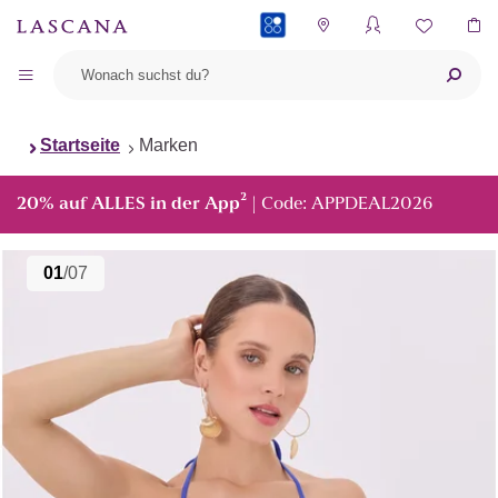
PAYBACK
Startseite
Marken
²
20% auf ALLES in der App
| Code: APPDEAL2026
01
/07