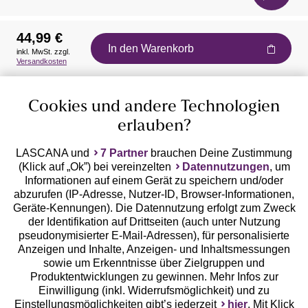
44,99 €
In den Warenkorb
inkl. MwSt. zzgl.
Auszeichnungen
Versandkosten
Cookies und andere Technologien
erlauben?
LASCANA und
7 Partner
brauchen Deine Zustimmung
(Klick auf „Ok”) bei vereinzelten
Datennutzungen
, um
Geprüfte Sicherheit
Informationen auf einem Gerät zu speichern und/oder
abzurufen (IP-Adresse, Nutzer-ID, Browser-Informationen,
Geräte-Kennungen). Die Datennutzung erfolgt zum Zweck
der Identifikation auf Drittseiten (auch unter Nutzung
pseudonymisierter E-Mail-Adressen), für personalisierte
Anzeigen und Inhalte, Anzeigen- und Inhaltsmessungen
Unsere Apps
sowie um Erkenntnisse über Zielgruppen und
Produktentwicklungen zu gewinnen. Mehr Infos zur
Einwilligung (inkl. Widerrufsmöglichkeit) und zu
Einstellungsmöglichkeiten gibt’s jederzeit
hier
. Mit Klick