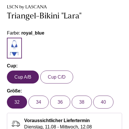
LSCN by LASCANA
Triangel-Bikini "Lara"
Farbe:
royal_blue
Cup:
Cup A/B
Cup C/D
Größe:
32
34
36
38
40
Voraussichtlicher Liefertermin
Dienstag, 11.08 - Mittwoch, 12.08