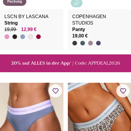
Packung
LSCN BY LASCANA
COPENHAGEN
String
STUDIOS
19,99
12,99 €
Panty
19,00 €
20% auf ALLES in der App
| Code: APPDEAL2026
²