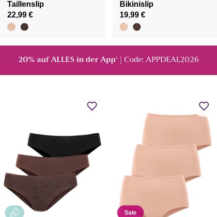
Taillenslip
Bikinislip
22,99 €
19,99 €
20% auf ALLES in der App
| Code: APPDEAL2026
²
Sale