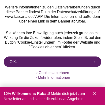
Weitere Informationen zu den Datenverarbeitungen durch
diese Partner findest Du in der Datenschutzerklärung auf
www.lascana.de / APP. Die Informationen sind außerdem
Gratis Versand ab
50 €
über einen Link in dem Banner abrufbar.
Kostenlose Retoure
Sie können Ihre Einwilligung auch jederzeit grundlos mit
Wirkung für die Zukunft widerrufen, indem Sie z. B. auf den
Button "Cookie-Einstellungen" im Footer der Website und
°Punkte sammeln
"Cookies ablehnen" klicken.
Ratenkauf **
O.K.
Cookies ablehnen
Mehr Informationen
Services
10% Willkommens-Rabatt!
Melde dich jetzt zum
Beratung
Newsletter an und sicher dir exklusive Angebote!