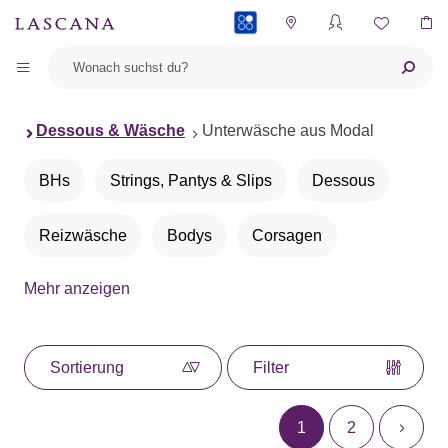
PAYBACK
Dessous & Wäsche
Unterwäsche aus Modal
BHs
Strings, Pantys & Slips
Dessous
Reizwäsche
Bodys
Corsagen
Mehr anzeigen
Strümpfe
Lingerie Sets
Tops & Hemdchen
Shapewear
Sortierung
Filter
BHs in kleinen Größen
Große Cups
1
2