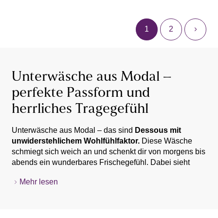
1
2
Unterwäsche aus Modal –
perfekte Passform und
herrliches Tragegefühl
Unterwäsche aus Modal – das sind
Dessous mit
unwiderstehlichem Wohlfühlfaktor.
Diese Wäsche
schmiegt sich weich an und schenkt dir von morgens bis
abends ein wunderbares Frischegefühl. Dabei sieht
diese Damenwäsche ausgesprochen hübsch aus.
Mehr lesen
Kurzum: Wir empfehlen dir voller Überzeugung
Das Gewebe ist
atmungsaktiv und somit
Unterwäsche aus Modal – erfahre hier mehr!
besonders hygienisch
– Unterwäsche aus Modal
eignet sich deswegen ideal für sportliche Aktivitäten,