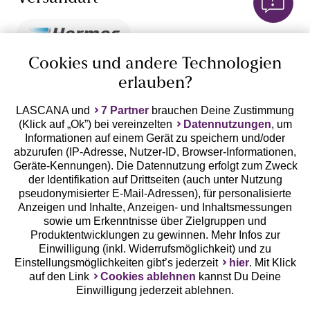
Pantys
und
oberer Saum auf der Hüfte, gerader
Hipsters
Beinausschnitt, mit frechem Esprit
Strings
und
ultra-knapp und super sexy, zeigen viel Po
Tangas
und sehen extrem verführerisch aus
Cookies und andere Technologien
erlauben?
Einsätze aus transparentem Material oder Spitze als
10%
schicke Hingucker mit erotischem Anklang.
LASCANA und
7 Partner
brauchen Deine Zustimmung
Rabatt
Kleine Drapierungen an Büstenhaltern oder Slips
Jetzt zum Newsletter anmelden und 10% Rabatt
(Klick auf „Ok”) bei vereinzelten
Datennutzungen
, um
inszenieren raffiniert dein Dekolleté oder deine Taille.
sichern!
Informationen auf einem Gerät zu speichern und/oder
Extrabreite Taillen- oder Hüftbündchen bei Höschen
abzurufen (IP-Adresse, Nutzer-ID, Browser-Informationen,
beziehungsweise Unterbrustbänder bei BHs sorgen
Geräte-Kennungen). Die Datennutzung erfolgt zum Zweck
der Identifikation auf Drittseiten (auch unter Nutzung
für eine sportive und moderne Anmutung.
pseudonymisierter E-Mail-Adressen), für personalisierte
Aufgenähte Markenlogos oder Label-Stickereien
Anzeigen und Inhalte, Anzeigen- und Inhaltsmessungen
Jetzt anmelden
zeigen deinen anspruchsvollen Geschmack.
sowie um Erkenntnisse über Zielgruppen und
Produktentwicklungen zu gewinnen. Mehr Infos zur
Einwilligung (inkl. Widerrufsmöglichkeit) und zu
Einstellungsmöglichkeiten gibt’s jederzeit
hier
. Mit Klick
auf den Link
Cookies ablehnen
kannst Du Deine
Einwilligung jederzeit ablehnen.