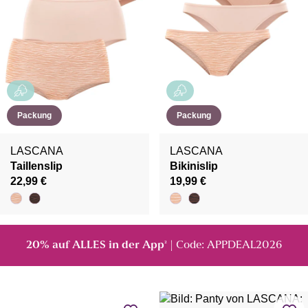
Packung
Packung
LASCANA
LASCANA
Taillenslip
Bikinislip
22,99 €
19,99 €
20% auf ALLES in der App
| Code: APPDEAL2026
²