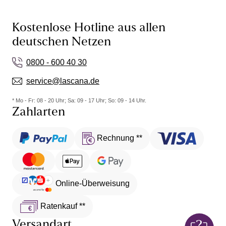
ob du im Fitness-Club intensiv trainierst oder durch
den Park joggst.
Kostenlose Hotline aus allen
Modal-Unterwäsche
punktet mit ihrem
deutschen Netzen
hautfreundlichen Charakter
. Selbst Allergikerinnen
können diese Dessous ohne Bedenken tragen.
0800 - 600 40 30
Wie
Unterwäsche aus Mikrofaser
zeichnen sich
Modal-Modelle unter deiner Oberbekleidung nicht ab.
service@lascana.de
Modal erweist sich als
außerordentlich formstabil
:
* Mo - Fr: 08 - 20 Uhr; Sa: 09 - 17 Uhr; So: 09 - 14 Uhr.
Du kannst deine neue Lieblingswäsche unzählige
Zahlarten
Male tragen, waschen und erneut anziehen.
Modal überrascht dich mit einem
günstigen
Preis-
Leistungs-Verhältnis.
Rechnung **
Unterhosen-
Typische Merkmale
Stil
moderater Beinausschnitt, enden oberhalb
Online-Überweisung
Klassische
der Hüfte, praktische Allrounder für jeden
Slips
Tag
Ratenkauf **
hoher Saum bis zum Bauchnabel,
Taillen-Slips
maximaler Komfort, Optik: ladylike
Versandart