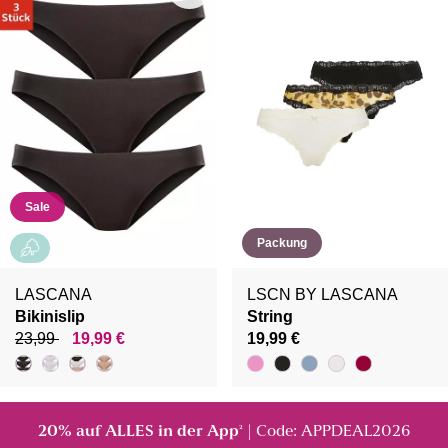
Sale
Packung
LASCANA
LSCN BY LASCANA
Bikinislip
String
23,99
19,99 €
19,99 €
20% auf ALLES in der App
| Code: APPDEAL2026
²