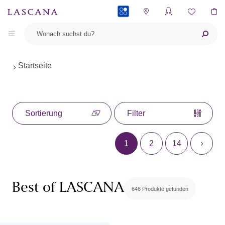
PAYBACK
Startseite
Sortierung
Filter
1
2
14
Best of LASCANA
646 Produkte gefunden