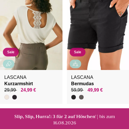
Sale
Sale
LASCANA
LASCANA
Kurzarmshirt
Bermudas
29,99
24,99 €
59,99
49,99 €
Slip, Slip, Hurra!: 3 für 2 auf Höschen
| bis zum
¹
16.08.2026