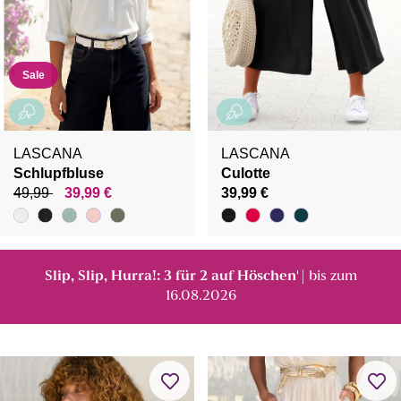
Sale
LASCANA
LASCANA
Schlupfbluse
Culotte
49,99
39,99 €
39,99 €
Slip, Slip, Hurra!: 3 für 2 auf Höschen
| bis zum
¹
16.08.2026