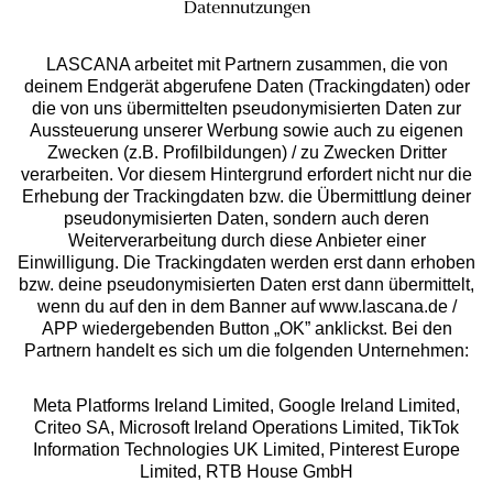
Datennutzungen
Kostenlose Retoure
LASCANA arbeitet mit Partnern zusammen, die von
deinem Endgerät abgerufene Daten (Trackingdaten) oder
die von uns übermittelten pseudonymisierten Daten zur
°Punkte sammeln
Aussteuerung unserer Werbung sowie auch zu eigenen
Zwecken (z.B. Profilbildungen) / zu Zwecken Dritter
verarbeiten. Vor diesem Hintergrund erfordert nicht nur die
Ratenkauf **
Erhebung der Trackingdaten bzw. die Übermittlung deiner
pseudonymisierten Daten, sondern auch deren
Weiterverarbeitung durch diese Anbieter einer
Einwilligung. Die Trackingdaten werden erst dann erhoben
bzw. deine pseudonymisierten Daten erst dann übermittelt,
Services
wenn du auf den in dem Banner auf www.lascana.de /
APP wiedergebenden Button „OK” anklickst. Bei den
Beratung
Partnern handelt es sich um die folgenden Unternehmen:
Meta Platforms Ireland Limited, Google Ireland Limited,
Über uns
Criteo SA, Microsoft Ireland Operations Limited, TikTok
Information Technologies UK Limited, Pinterest Europe
Rechtliches
Limited, RTB House GmbH