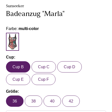
Sunseeker
Badeanzug "Marla"
Farbe:
multi-color
Cup:
Cup B
Cup C
Cup D
Cup E
Cup F
Größe:
36
38
40
42