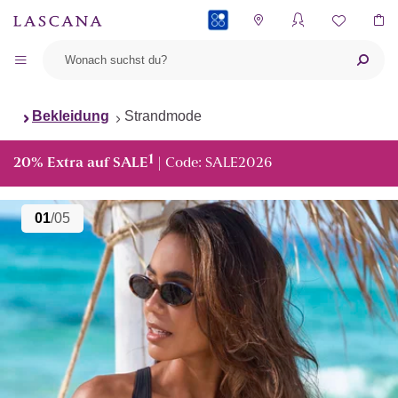
PAYBACK
Bekleidung
Strandmode
1
20% Extra auf SALE
| Code: SALE2026
01
/05