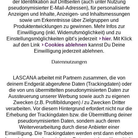
der Identifikation auf Drittseiten (auch unter Nutzung
pseudonymisierter E-Mail-Adressen), für personalisierte
Anzeigen und Inhalte, Anzeigen- und Inhaltsmessungen
Unsere Apps
sowie um Erkenntnisse über Zielgruppen und
Produktentwicklungen zu gewinnen. Mehr Infos zur
Einwilligung (inkl. Widerrufsmöglichkeit) und zu
Einstellungsmöglichkeiten gibt’s jederzeit
hier
. Mit Klick
auf den Link
Cookies ablehnen
kannst Du Deine
Einwilligung jederzeit ablehnen.
Datennutzungen
LASCANA arbeitet mit Partnern zusammen, die von
deinem Endgerät abgerufene Daten (Trackingdaten) oder
die von uns übermittelten pseudonymisierten Daten zur
Services
Aussteuerung unserer Werbung sowie auch zu eigenen
Zwecken (z.B. Profilbildungen) / zu Zwecken Dritter
Beratung
verarbeiten. Vor diesem Hintergrund erfordert nicht nur die
Erhebung der Trackingdaten bzw. die Übermittlung deiner
pseudonymisierten Daten, sondern auch deren
Über uns
Weiterverarbeitung durch diese Anbieter einer
Einwilligung. Die Trackingdaten werden erst dann erhoben