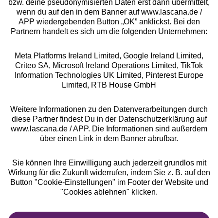
bzw. deine pseudonymisierten Daten erst dann übermittelt,
Rechtliches
wenn du auf den in dem Banner auf www.lascana.de /
APP wiedergebenden Button „OK” anklickst. Bei den
Partnern handelt es sich um die folgenden Unternehmen:
Meta Platforms Ireland Limited, Google Ireland Limited,
Criteo SA, Microsoft Ireland Operations Limited, TikTok
Alle Preise inkl. MwSt., zzgl.
Versandkosten
Information Technologies UK Limited, Pinterest Europe
** Bonität vorausgesetzt, berechtigt zur Bonitätsprüfung
Limited, RTB House GmbH
Weitere Informationen zu den Datenverarbeitungen durch
diese Partner findest Du in der Datenschutzerklärung auf
www.lascana.de / APP. Die Informationen sind außerdem
über einen Link in dem Banner abrufbar.
Sie können Ihre Einwilligung auch jederzeit grundlos mit
Wirkung für die Zukunft widerrufen, indem Sie z. B. auf den
Button "Cookie-Einstellungen" im Footer der Website und
"Cookies ablehnen" klicken.