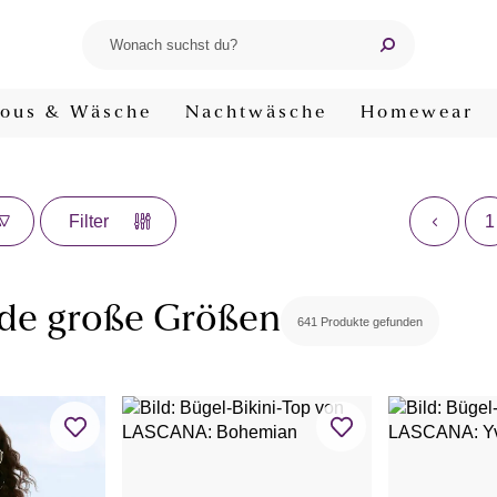
ous & Wäsche
Nachtwäsche
Homewear
1
Filter
e große Größen
641 Produkte gefunden