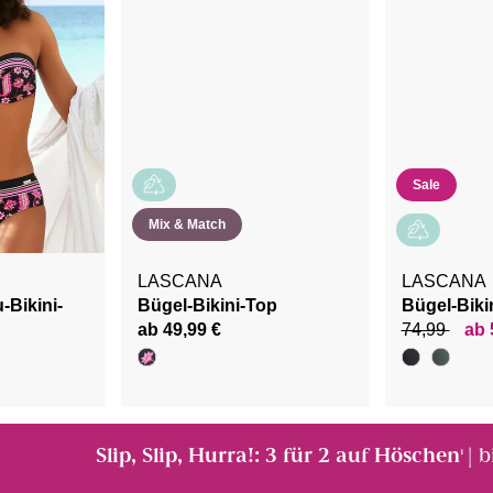
Sale
Mix & Match
LASCANA
LASCANA
Bikini-
Bügel-Bikini-Top
Bügel-Biki
ab 49,99 €
74,99
ab 
Slip, Slip, Hurra!: 3 für 2 auf Höschen
| 
¹