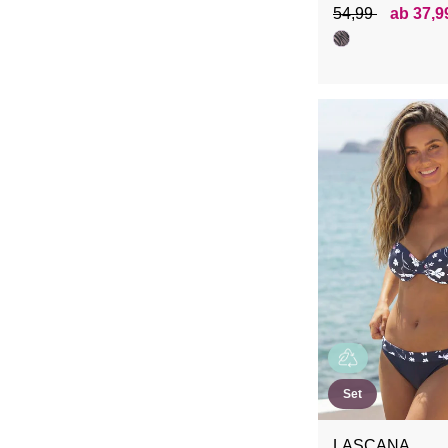
54,99
ab 37,9
Set
LASCANA