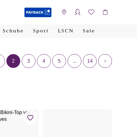
Schuhe
Sport
LSCN
Sale
PAYBACK
2
3
4
5
...
14