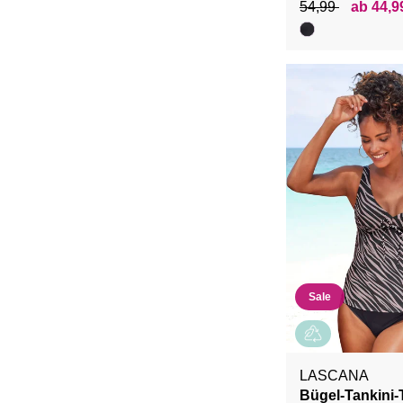
54,99
ab 44,9
Sale
LASCANA
Bügel-Tankini-