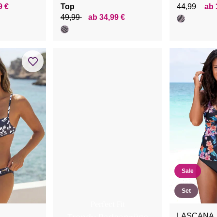
9 €
Top
44,99
ab 
49,99
ab 34,99 €
Sale
Set
Perfect Fit
LASCANA