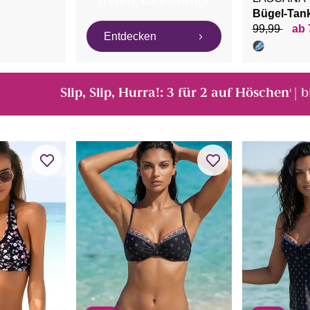
Trendy Badeanzüge
Bügel-Tank
99,99
ab 
Entdecken
Slip, Slip, Hurra!: 3 für 2 auf Höschen
| 
¹