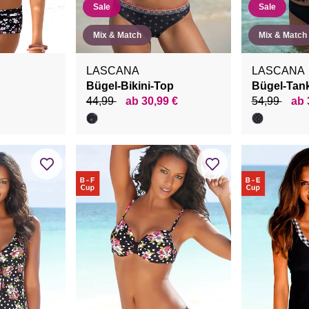
Sale
Sale
Mix & Match
Mix & Match
LASCANA
LASCANA
Bügel-Bikini-Top
Bügel-Tank
44,99
ab 30,99 €
54,99
ab 