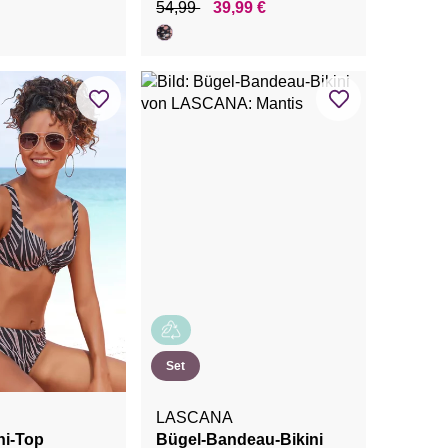
54,99
39,99 €
Set
LASCANA
ni-Top
Bügel-Bandeau-Bikini