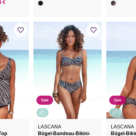
9 €
Sale
Sale
LASCANA
LASCANA
Top
Bügel-Bandeau-Bikini-
Bügel-Biki