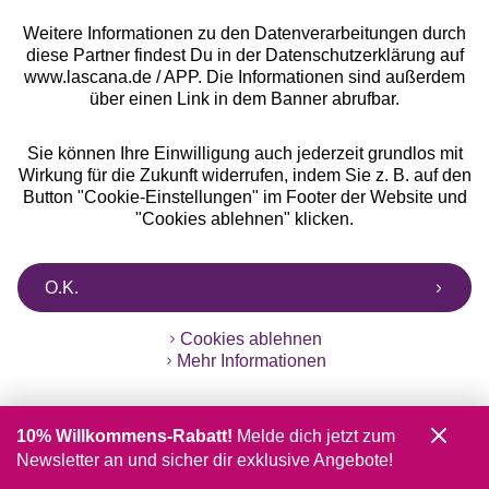
10%
Weitere Informationen zu den Datenverarbeitungen durch
Rabatt
diese Partner findest Du in der Datenschutzerklärung auf
Jetzt zum Newsletter anmelden und 10% Rabatt
www.lascana.de / APP. Die Informationen sind außerdem
sichern!
über einen Link in dem Banner abrufbar.
Sie können Ihre Einwilligung auch jederzeit grundlos mit
Wirkung für die Zukunft widerrufen, indem Sie z. B. auf den
Button "Cookie-Einstellungen" im Footer der Website und
Jetzt anmelden
"Cookies ablehnen" klicken.
O.K.
Cookies ablehnen
Mehr Informationen
Auszeichnungen
10% Willkommens-Rabatt!
Melde dich jetzt zum
Newsletter an und sicher dir exklusive Angebote!