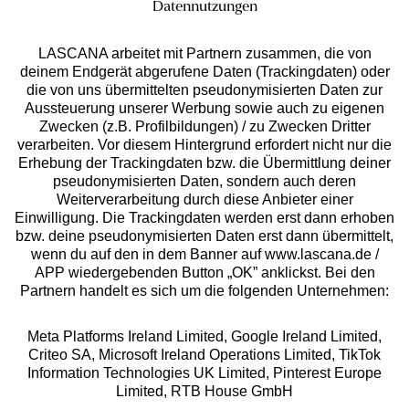
Oberteil auf
0800 - 600 40 30
Datennutzungen
Stoffmasken
in schlichten Farben
service@lascana.de
LASCANA arbeitet mit Partnern zusammen, die von
Taschen
Schmuck
Gürtel
deinem Endgerät abgerufene Daten (Trackingdaten) oder
Runde
Schmuckset mit
Taillengürtel aus
* Mo - Fr: 08 - 20 Uhr; Sa: 09 - 17 Uhr; So: 09 - 14 Uhr.
die von uns übermittelten pseudonymisierten Daten zur
Strandtasche
Zahlarten
Blättern
Wildleder
Aussteuerung unserer Werbung sowie auch zu eigenen
Handytasche zum
Fußkettchen mit
Goldener
Zwecken (z.B. Profilbildungen) / zu Zwecken Dritter
Umhängen
Muscheln
Kettengürtel
Rechnung **
verarbeiten. Vor diesem Hintergrund erfordert nicht nur die
Erhebung der Trackingdaten bzw. die Übermittlung deiner
pseudonymisierten Daten, sondern auch deren
Weiterverarbeitung durch diese Anbieter einer
Einwilligung. Die Trackingdaten werden erst dann erhoben
Online-Überweisung
bzw. deine pseudonymisierten Daten erst dann übermittelt,
wenn du auf den in dem Banner auf www.lascana.de /
Ratenkauf **
APP wiedergebenden Button „OK” anklickst. Bei den
Partnern handelt es sich um die folgenden Unternehmen:
Versandart
Meta Platforms Ireland Limited, Google Ireland Limited,
Criteo SA, Microsoft Ireland Operations Limited, TikTok
Information Technologies UK Limited, Pinterest Europe
Limited, RTB House GmbH