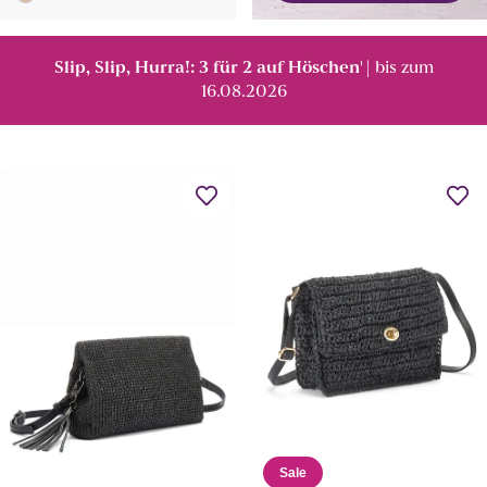
Slip, Slip, Hurra!: 3 für 2 auf Höschen
| bis zum
¹
16.08.2026
Sale