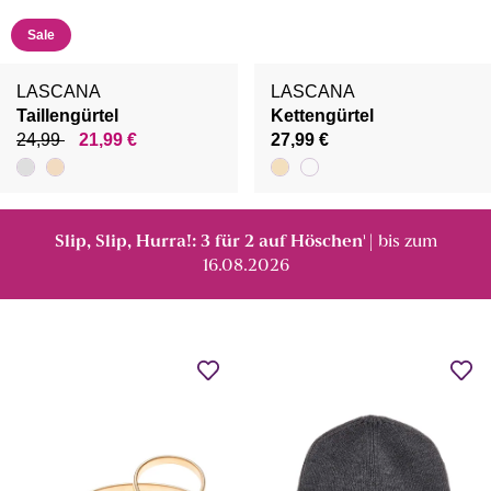
Sale
LASCANA
LASCANA
Taillengürtel
Kettengürtel
24,99
21,99 €
27,99 €
Slip, Slip, Hurra!: 3 für 2 auf Höschen
| bis zum
¹
16.08.2026