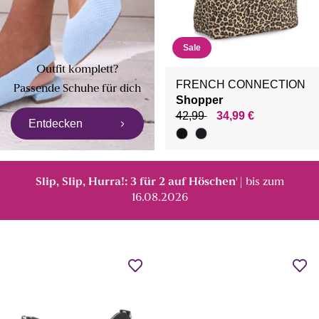
Sale
Outfit komplett?
FRENCH CONNECTION
Passende Schuhe für dich
Shopper
42,99
34,99 €
Entdecken
Slip, Slip, Hurra!: 3 für 2 auf Höschen
| bis zum
¹
16.08.2026