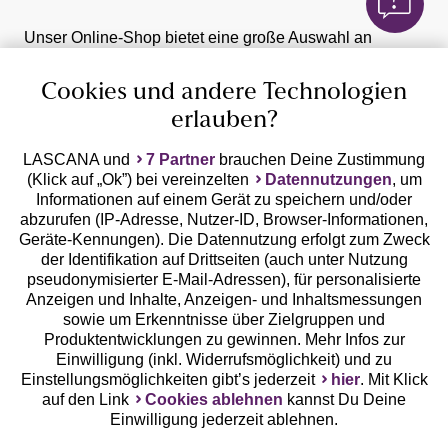
Unser Online-Shop bietet eine große Auswahl an
schicken und eleganten Mode Accessoires. Zu jedem
Outfit, egal ob
Kleid
,
Bluse
oder
Shirt
, gehören
Cookies und andere Technologien
Accessoires. Sie werten jeden Style auf und runden
erlauben?
deinen perfekten Look ab. Mit vielfältigen
Taschen
,
Schmuck
und
Gürteln
kann jedes Outfit zu einem
LASCANA und
7 Partner
brauchen Deine Zustimmung
Du musst dich beim Stil der Accessoires allerdings nicht
richtigen Hingucker transformiert werden.
(Klick auf „Ok”) bei vereinzelten
Datennutzungen
, um
immer an deinen Kleidungsstil anpassen. Aus einem
Informationen auf einem Gerät zu speichern und/oder
Outfit mit einer schlichten Jeans und einem weißem
abzurufen (IP-Adresse, Nutzer-ID, Browser-Informationen,
Basic-Shirt, wird
mit Hilfe der passenden Accessoires
Geräte-Kennungen). Die Datennutzung erfolgt zum Zweck
schnell auch ein eleganter Look
. Ein Ledergürtel und
Mehr lesen
der Identifikation auf Drittseiten (auch unter Nutzung
eine Ledertasche machen den eher schlichten Look
pseudonymisierter E-Mail-Adressen), für personalisierte
aufregend und hochwertig. Dein Lieblingsoutfit kann mit
Anzeigen und Inhalte, Anzeigen- und Inhaltsmessungen
der richtigen Tasche, einen passenden Gürtel und dazu
sowie um Erkenntnisse über Zielgruppen und
noch dem richtigen Schmuck, jedes Mal neu erfunden
Produktentwicklungen zu gewinnen. Mehr Infos zur
Einwilligung (inkl. Widerrufsmöglichkeit) und zu
werden.
Einstellungsmöglichkeiten gibt’s jederzeit
hier
. Mit Klick
eine schlichte Handtasche, die zu allem passt
Kostenlose Hotline aus allen
auf den Link
Cookies ablehnen
kannst Du Deine
ein zeitloser Ledergürtel
deutschen Netzen
Einwilligung jederzeit ablehnen.
eine lange Kette in Gold und Silber werten jedes