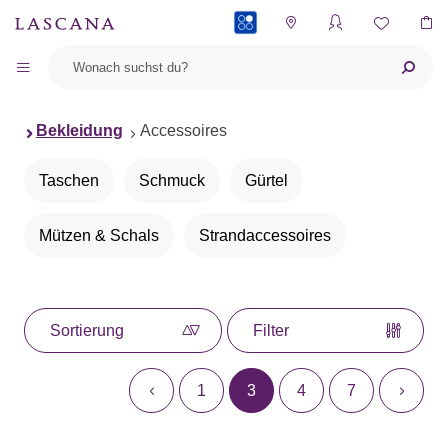
PAYBACK
Bekleidung
Accessoires
Taschen
Schmuck
Gürtel
Mützen & Schals
Strandaccessoires
Sortierung
Filter
1
3
4
7