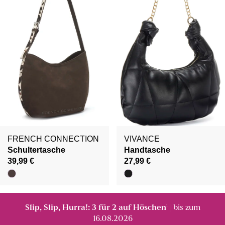
FRENCH CONNECTION
VIVANCE
Schultertasche
Handtasche
39,99 €
27,99 €
Slip, Slip, Hurra!: 3 für 2 auf Höschen
| bis zum
¹
16.08.2026