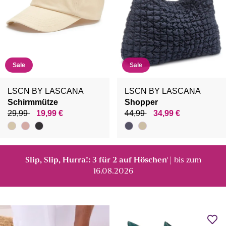
Sale
Sale
LSCN BY LASCANA
LSCN BY LASCANA
Schirmmütze
Shopper
29,99
19,99 €
44,99
34,99 €
Slip, Slip, Hurra!: 3 für 2 auf Höschen
| bis zum
¹
16.08.2026