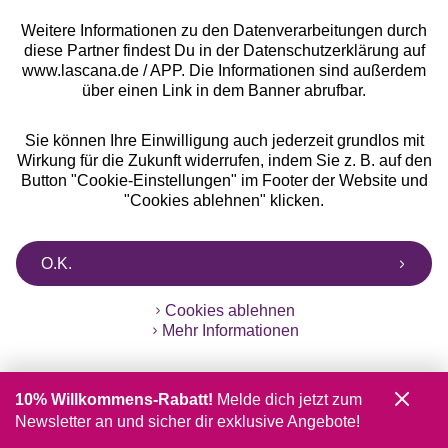
Alle Preise inkl. MwSt., zzgl.
Versandkosten
Weitere Informationen zu den Datenverarbeitungen durch
** Bonität vorausgesetzt, berechtigt zur Bonitätsprüfung
diese Partner findest Du in der Datenschutzerklärung auf
www.lascana.de / APP. Die Informationen sind außerdem
über einen Link in dem Banner abrufbar.
Sie können Ihre Einwilligung auch jederzeit grundlos mit
Wirkung für die Zukunft widerrufen, indem Sie z. B. auf den
Button "Cookie-Einstellungen" im Footer der Website und
"Cookies ablehnen" klicken.
O.K.
Cookies ablehnen
Mehr Informationen
10% Willkommens-Rabatt!
Melde dich jetzt zum
Newsletter an und sicher dir exklusive Angebote!