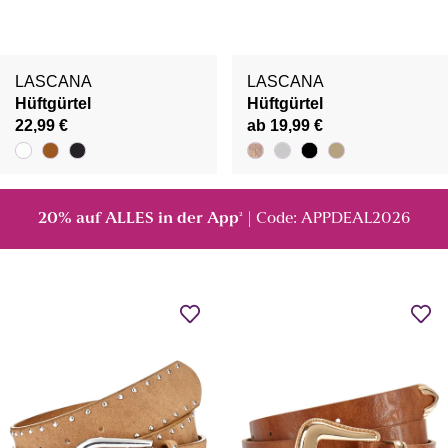
LASCANA
LASCANA
Hüftgürtel
Hüftgürtel
22,99 €
ab 19,99 €
20% auf ALLES in der App
| Code: APPDEAL2026
²