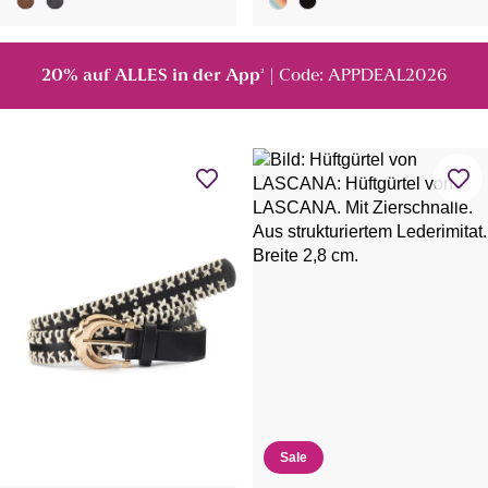
20% auf ALLES in der App
| Code: APPDEAL2026
²
Sale