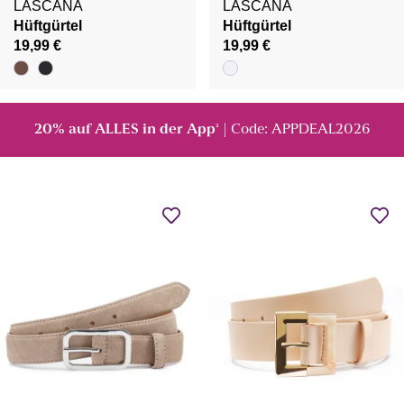
LASCANA
LASCANA
Hüftgürtel
Hüftgürtel
19,99 €
19,99 €
20% auf ALLES in der App
| Code: APPDEAL2026
²