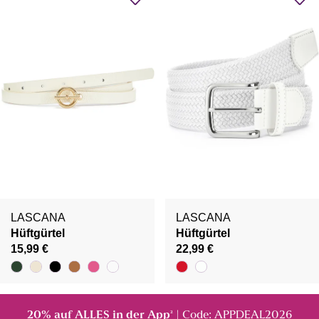
LASCANA
LASCANA
Hüftgürtel
Hüftgürtel
15,99 €
22,99 €
20% auf ALLES in der App
| Code: APPDEAL2026
²