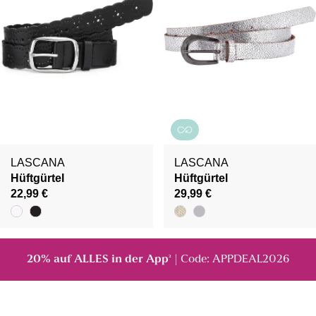
LASCANA
LASCANA
Hüftgürtel
Hüftgürtel
22,99 €
29,99 €
20% auf ALLES in der App
| Code: APPDEAL2026
²