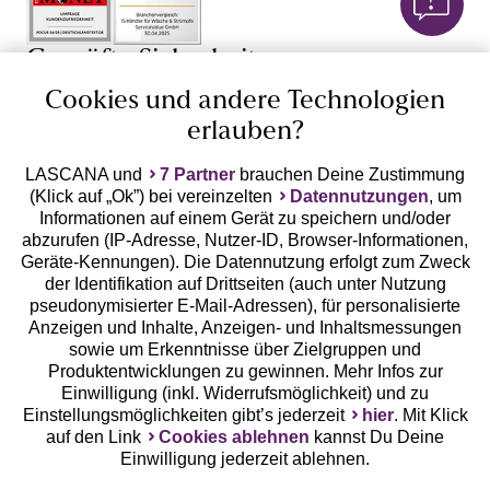
Geprüfte Sicherheit
Cookies und andere Technologien
erlauben?
LASCANA und
7 Partner
brauchen Deine Zustimmung
Unsere Apps
(Klick auf „Ok”) bei vereinzelten
Datennutzungen
, um
Informationen auf einem Gerät zu speichern und/oder
abzurufen (IP-Adresse, Nutzer-ID, Browser-Informationen,
Geräte-Kennungen). Die Datennutzung erfolgt zum Zweck
der Identifikation auf Drittseiten (auch unter Nutzung
pseudonymisierter E-Mail-Adressen), für personalisierte
Anzeigen und Inhalte, Anzeigen- und Inhaltsmessungen
sowie um Erkenntnisse über Zielgruppen und
Produktentwicklungen zu gewinnen. Mehr Infos zur
Gratis Versand ab
50 €
Einwilligung (inkl. Widerrufsmöglichkeit) und zu
Einstellungsmöglichkeiten gibt’s jederzeit
hier
. Mit Klick
auf den Link
Cookies ablehnen
kannst Du Deine
Kostenlose Retoure
Einwilligung jederzeit ablehnen.