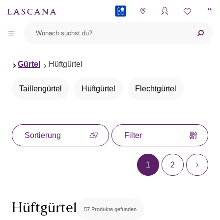
PAYBACK
Gürtel
Hüftgürtel
Taillengürtel
Hüftgürtel
Flechtgürtel
Sortierung
Filter
1
2
Hüftgürtel
57 Produkte gefunden