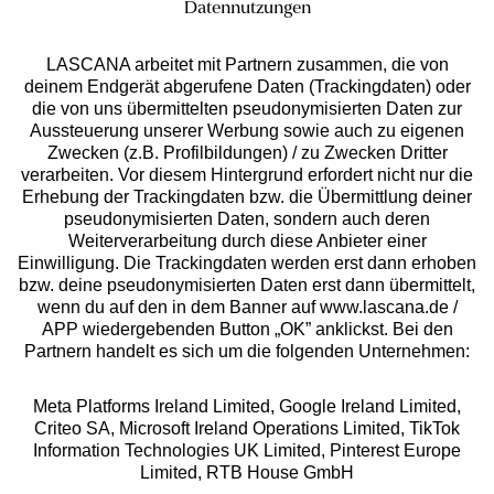
Datennutzungen
°Punkte sammeln
LASCANA arbeitet mit Partnern zusammen, die von
Ratenkauf **
deinem Endgerät abgerufene Daten (Trackingdaten) oder
die von uns übermittelten pseudonymisierten Daten zur
Aussteuerung unserer Werbung sowie auch zu eigenen
Zwecken (z.B. Profilbildungen) / zu Zwecken Dritter
verarbeiten. Vor diesem Hintergrund erfordert nicht nur die
Services
Erhebung der Trackingdaten bzw. die Übermittlung deiner
pseudonymisierten Daten, sondern auch deren
Weiterverarbeitung durch diese Anbieter einer
Beratung
Einwilligung. Die Trackingdaten werden erst dann erhoben
bzw. deine pseudonymisierten Daten erst dann übermittelt,
wenn du auf den in dem Banner auf www.lascana.de /
Über uns
APP wiedergebenden Button „OK” anklickst. Bei den
Partnern handelt es sich um die folgenden Unternehmen:
Rechtliches
Meta Platforms Ireland Limited, Google Ireland Limited,
Criteo SA, Microsoft Ireland Operations Limited, TikTok
Information Technologies UK Limited, Pinterest Europe
Limited, RTB House GmbH