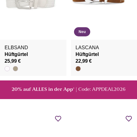
Neu
ELBSAND
LASCANA
Hüftgürtel
Hüftgürtel
25,99 €
22,99 €
20% auf ALLES in der App
| Code: APPDEAL2026
²