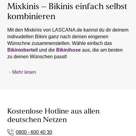
Mixkinis – Bikinis einfach selbst
kombinieren
Mit den Mixkinis von LASCANA.de kannst du dir deinem
indivudellen Bikini ganz nach deinen eingenen
Wünschne zusammenstellen. Wähle einfach das
Bikinioberteil
und die
Bikinihose
aus, die am besten
zu deinen Wünschen passt!
s. Oliver Beachwear
- Modisch bequem und doch
Mehr lesen
sexy-schick heißt das Credo von s.Oliver.
Sunseeker Mixkini
- Australischer Style auch für jedes
deutsche Beachgirl
Buffalo Bikini
- Für ausdrucksstarke, selbstbewusste
Frauen
Kostenlose Hotline aus allen
Venice Beach Mixkinis
- Das Sportswear Label für
deutschen Netzen
modebewusste Frauen
Calvin Klein Mixkinis
- Amerikanischer Chick auch für
0800 - 600 40 30
den Strand