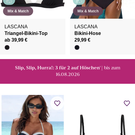
Mix & Match
Mix & Match
LASCANA
LASCANA
Triangel-Bikini-Top
Bikini-Hose
ab 39,99 €
29,99 €
Slip, Slip, Hurra!: 3 für 2 auf Höschen
| bis zum
¹
16.08.2026