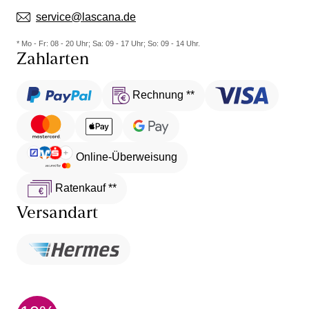
Bench.
- Lässige Bademode aus England
service@lascana.de
* Mo - Fr: 08 - 20 Uhr; Sa: 09 - 17 Uhr; So: 09 - 14 Uhr.
Zahlarten
Rechnung **
Online-Überweisung
Ratenkauf **
Versandart