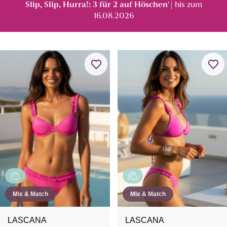
Slip, Slip, Hurra!: 3 für 2 auf Höschen
| bis zum
¹
16.08.2026
Mix & Match
Mix & Match
LASCANA
LASCANA