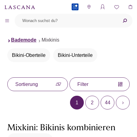
PAYBACK
Bademode
Mixkinis
Bikini-Oberteile
Bikini-Unterteile
Sortierung
Filter
1
2
44
Mixkini: Bikinis kombinieren