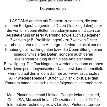
Einwilligung jederzeit ablehnen.
Datennutzungen
LASCANA arbeitet mit Partnern zusammen, die von
deinem Endgerät abgerufene Daten (Trackingdaten) oder
die von uns übermittelten pseudonymisierten Daten zur
Services
Aussteuerung unserer Werbung sowie auch zu eigenen
Zwecken (z.B. Profilbildungen) / zu Zwecken Dritter
Beratung
verarbeiten. Vor diesem Hintergrund erfordert nicht nur die
Erhebung der Trackingdaten bzw. die Übermittlung deiner
pseudonymisierten Daten, sondern auch deren
Über uns
Weiterverarbeitung durch diese Anbieter einer
Einwilligung. Die Trackingdaten werden erst dann erhoben
bzw. deine pseudonymisierten Daten erst dann übermittelt,
Rechtliches
wenn du auf den in dem Banner auf www.lascana.de /
APP wiedergebenden Button „OK” anklickst. Bei den
Partnern handelt es sich um die folgenden Unternehmen:
Meta Platforms Ireland Limited, Google Ireland Limited,
Criteo SA, Microsoft Ireland Operations Limited, TikTok
Alle Preise inkl. MwSt., zzgl.
Versandkosten
Information Technologies UK Limited, Pinterest Europe
** Bonität vorausgesetzt, berechtigt zur Bonitätsprüfung