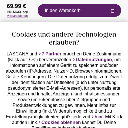
69,99 €
In den Warenkorb
inkl. MwSt. zzgl.
Auszeichnungen
Versandkosten
Cookies und andere Technologien
erlauben?
LASCANA und
7 Partner
brauchen Deine Zustimmung
(Klick auf „Ok”) bei vereinzelten
Datennutzungen
, um
Geprüfte Sicherheit
Informationen auf einem Gerät zu speichern und/oder
abzurufen (IP-Adresse, Nutzer-ID, Browser-Informationen,
Geräte-Kennungen). Die Datennutzung erfolgt zum Zweck
der Identifikation auf Drittseiten (auch unter Nutzung
pseudonymisierter E-Mail-Adressen), für personalisierte
Anzeigen und Inhalte, Anzeigen- und Inhaltsmessungen
Unsere Apps
sowie um Erkenntnisse über Zielgruppen und
Produktentwicklungen zu gewinnen. Mehr Infos zur
Einwilligung (inkl. Widerrufsmöglichkeit) und zu
Einstellungsmöglichkeiten gibt’s jederzeit
hier
. Mit Klick
auf den Link
Cookies ablehnen
kannst Du Deine