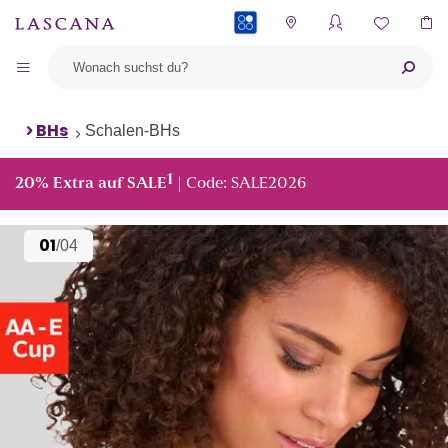
PAYBACK
BHs
Schalen-BHs
1
20% Extra auf SALE
| Code: SALE2026
01
/04