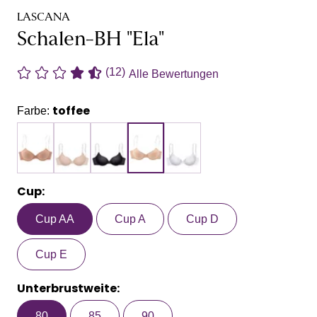
LASCANA
Schalen-BH "Ela"
(12)
Alle Bewertungen
toffee
Farbe:
Cup:
Cup AA
Cup A
Cup D
Cup E
Unterbrustweite:
80
85
90