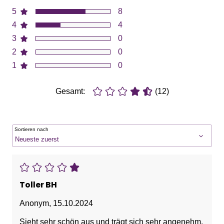
5
8
4
4
3
0
2
0
1
0
Gesamt:
(12)
Sortieren nach
Toller BH
Anonym
,
15.10.2024
Sieht sehr schön aus und trägt sich sehr angenehm.