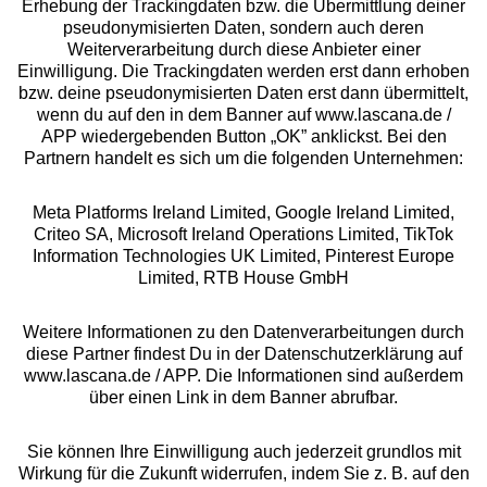
Beratung
Erhebung der Trackingdaten bzw. die Übermittlung deiner
pseudonymisierten Daten, sondern auch deren
Weiterverarbeitung durch diese Anbieter einer
Über uns
Einwilligung. Die Trackingdaten werden erst dann erhoben
bzw. deine pseudonymisierten Daten erst dann übermittelt,
wenn du auf den in dem Banner auf www.lascana.de /
Rechtliches
APP wiedergebenden Button „OK” anklickst. Bei den
Partnern handelt es sich um die folgenden Unternehmen:
Meta Platforms Ireland Limited, Google Ireland Limited,
Criteo SA, Microsoft Ireland Operations Limited, TikTok
Information Technologies UK Limited, Pinterest Europe
Alle Preise inkl. MwSt., zzgl.
Versandkosten
Limited, RTB House GmbH
** Bonität vorausgesetzt, berechtigt zur Bonitätsprüfung
Weitere Informationen zu den Datenverarbeitungen durch
diese Partner findest Du in der Datenschutzerklärung auf
www.lascana.de / APP. Die Informationen sind außerdem
über einen Link in dem Banner abrufbar.
Sie können Ihre Einwilligung auch jederzeit grundlos mit
Wirkung für die Zukunft widerrufen, indem Sie z. B. auf den