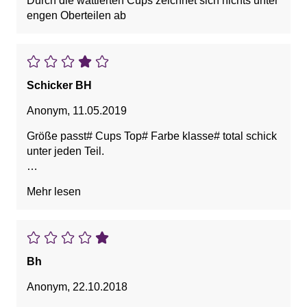
Durch die wattierten Cups zeichnet sich nichts unter
engen Oberteilen ab
Schicker BH
Anonym
,
11.05.2019
Größe passt# Cups Top# Farbe klasse# total schick
unter jeden Teil.
Vorteile: Bedeckt gut, Guter Halt, Schön, Schönes
Mehr lesen
Dekolleté
Bh
Anonym
,
22.10.2018