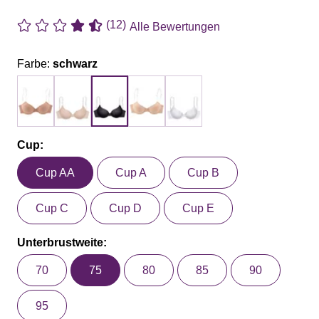
(12)
Alle Bewertungen
Farbe:
schwarz
Cup:
Cup AA
Cup A
Cup B
Cup C
Cup D
Cup E
Unterbrustweite:
70
75
80
85
90
95