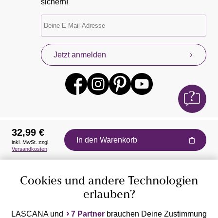
sichern!
Jetzt anmelden
32,99 €
In den Warenkorb
inkl. MwSt. zzgl.
Auszeichnungen
Versandkosten
Cookies und andere Technologien
erlauben?
LASCANA und
7 Partner
brauchen Deine Zustimmung