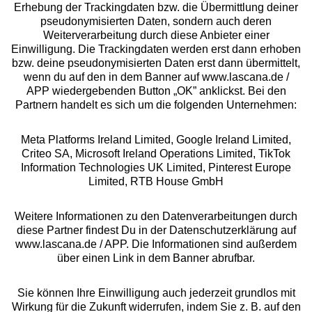
Erhebung der Trackingdaten bzw. die Übermittlung deiner
pseudonymisierten Daten, sondern auch deren
Über uns
Weiterverarbeitung durch diese Anbieter einer
Einwilligung. Die Trackingdaten werden erst dann erhoben
bzw. deine pseudonymisierten Daten erst dann übermittelt,
Rechtliches
wenn du auf den in dem Banner auf www.lascana.de /
APP wiedergebenden Button „OK” anklickst. Bei den
Partnern handelt es sich um die folgenden Unternehmen:
Meta Platforms Ireland Limited, Google Ireland Limited,
Criteo SA, Microsoft Ireland Operations Limited, TikTok
Alle Preise inkl. MwSt., zzgl.
Versandkosten
Information Technologies UK Limited, Pinterest Europe
** Bonität vorausgesetzt, berechtigt zur Bonitätsprüfung
Limited, RTB House GmbH
Weitere Informationen zu den Datenverarbeitungen durch
diese Partner findest Du in der Datenschutzerklärung auf
www.lascana.de / APP. Die Informationen sind außerdem
über einen Link in dem Banner abrufbar.
Sie können Ihre Einwilligung auch jederzeit grundlos mit
Wirkung für die Zukunft widerrufen, indem Sie z. B. auf den