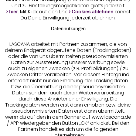
und zu Einstellungsmöglichkeiten gibt’s jederzeit
. Mit Klick auf den Link
kannst
hier
Cookies ablehnen
Kostenlose Retoure
Du Deine Einwilligung jederzeit ablehnen.
Datennutzungen
°Punkte sammeln
LASCANA arbeitet mit Partnern zusammen, die von
deinem Endgerät abgerufene Daten (Trackingdaten)
Ratenkauf **
oder die von uns übermittelten pseudonymisierten
Daten zur Aussteuerung unserer Werbung sowie
auch zu eigenen Zwecken (z.B. Profilbildungen) / zu
Zwecken Dritter verarbeiten. Vor diesem Hintergrund
erfordert nicht nur die Erhebung der Trackingdaten
Services
bzw. die Übermittlung deiner pseudonymisierten
Daten, sondern auch deren Weiterverarbeitung
durch diese Anbieter einer Einwilligung. Die
Beratung
Trackingdaten werden erst dann erhoben bzw. deine
pseudonymisierten Daten erst dann übermittelt,
Über uns
wenn du auf den in dem Banner auf www.lascana.de
/ APP wiedergebenden Button „OK” anklickst. Bei den
Partnern handelt es sich um die folgenden
Rechtliches
Unternehmen: