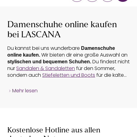
Damenschuhe online kaufen
bei LASCANA
Du kannst bei uns wunderbare
Damenschuhe
Wir bieten dir eine große Auswahl an
online kaufen.
Du findest nicht
stylischen und bequemen Schuhen.
nur
Sandalen & Sandaletten
für den Sommer,
sondern auch
Stiefeletten und Boots
für die kalte
Jahreszeit. Besonders angesagt im
Herbst sind
Sandalen & Sandaletten
. Diese hochwertigen
Chelseaboots aus Leder
Mehr lesen
Zehentrenner
Damenschuhe lassen sich perfekt zu einer engen
Hose
kombinieren. Ebenso absolut elegant:
Sneaker
mit dickem
Stiefeletten in Schlangenleder-Optik
Pantoletten
Absatz kombiniert mit
Kleid
und
Strumpfhose
.
Halbschuhe & Pumps
Dieser Look ist besonders weiblich und
High Heels
verführerisch. Ein Versprechen, dass wir an all
Kostenlose Hotline aus allen
unsere Kund*innen geben:
Stiefeletten und Boots
Mit Schuhen von