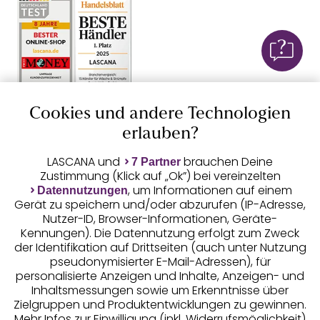
Geprüfte Sicherheit
Cookies und andere Technologien
erlauben?
LASCANA und
brauchen Deine
7 Partner
Zustimmung (Klick auf „Ok”) bei vereinzelten
Unsere Apps
, um Informationen auf einem
Datennutzungen
Gerät zu speichern und/oder abzurufen (IP-Adresse,
Nutzer-ID, Browser-Informationen, Geräte-
Kennungen). Die Datennutzung erfolgt zum Zweck
der Identifikation auf Drittseiten (auch unter Nutzung
pseudonymisierter E-Mail-Adressen), für
personalisierte Anzeigen und Inhalte, Anzeigen- und
Inhaltsmessungen sowie um Erkenntnisse über
Zielgruppen und Produktentwicklungen zu gewinnen.
Gratis Versand ab
50 €
Mehr Infos zur Einwilligung (inkl. Widerrufsmöglichkeit)