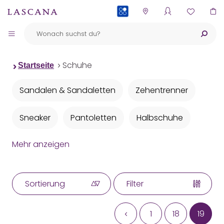
PAYBACK
Schuhe
Startseite
Sandalen & Sandaletten
Zehentrenner
Sneaker
Pantoletten
Halbschuhe
Mehr anzeigen
High Heels & Pumps
Stiefeletten & Boots
Winterstiefel
Hausschuhe
Sortierung
Filter
Schuh-Accessoires
1
18
19