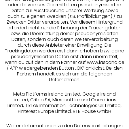
oder die von uns übermittelten pseudonymisierten
Daten zur Aussteuerung unserer Werbung sowie
auch zu eigenen Zwecken (z.B. Profilbildungen) / zu
Unsere Apps
Zwecken Dritter verarbeiten. Vor diesem Hintergrund
erfordert nicht nur die Erhebung der Trackingdaten
bzw. die Übermittlung deiner pseudonymisierten
Daten, sondern auch deren Weiterverarbeitung
durch diese Anbieter einer Einwilligung. Die
Trackingdaten werden erst dann erhoben bzw. deine
pseudonymisierten Daten erst dann übermittelt,
wenn du auf den in dem Banner auf www.lascana.de
/ APP wiedergebenden Button „OK” anklickst. Bei den
Gratis Versand ab
50 €
Partnern handelt es sich um die folgenden
Unternehmen:
Kostenlose Retoure
Meta Platforms Ireland Limited, Google Ireland
Limited, Criteo SA, Microsoft Ireland Operations
Limited, TikTok Information Technologies UK Limited,
°Punkte sammeln
Pinterest Europe Limited, RTB House GmbH
Ratenkauf **
Weitere Informationen zu den Datenverarbeitungen