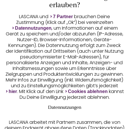
erlauben?
Jetzt anmelden
LASCANA und
brauchen Deine
7 Partner
Zustimmung (Klick auf „Ok”) bei vereinzelten
, um Informationen auf einem
Datennutzungen
Gerät zu speichern und/oder abzurufen (IP-Adresse,
Nutzer-ID, Browser-Informationen, Geräte-
Kennungen). Die Datennutzung erfolgt zum Zweck
der Identifikation auf Drittseiten (auch unter Nutzung
pseudonymisierter E-Mail-Adressen), für
personalisierte Anzeigen und Inhalte, Anzeigen- und
Auszeichnungen
Inhaltsmessungen sowie um Erkenntnisse über
Zielgruppen und Produktentwicklungen zu gewinnen.
Mehr Infos zur Einwilligung (inkl. Widerrufsmöglichkeit)
und zu Einstellungsmöglichkeiten gibt’s jederzeit
. Mit Klick auf den Link
kannst
hier
Cookies ablehnen
Du Deine Einwilligung jederzeit ablehnen.
Datennutzungen
Geprüfte Sicherheit
LASCANA arbeitet mit Partnern zusammen, die von
deinem Endgerät abgerufene Daten (Trackingdaten)