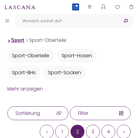
PAYBACK
Sport-Oberteile
Sport
Sport-Oberteile
Sport-Hosen
Sport-BHs
Sport-Socken
Mehr anzeigen
Sport-Schuhe
Sportleggings
Sortierung
Filter
1
2
3
4