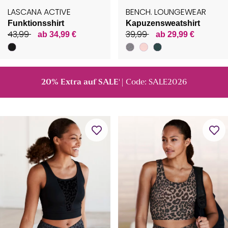
LASCANA ACTIVE
BENCH. LOUNGEWEAR
Funktionsshirt
Kapuzensweatshirt
43,99
39,99
ab 34,99 €
ab 29,99 €
20% Extra auf SALE
| Code: SALE2026
¹