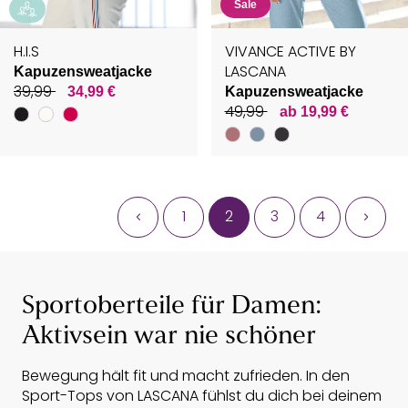
Sale
H.I.S
VIVANCE ACTIVE BY
LASCANA
Kapuzensweatjacke
39,99
34,99 €
Kapuzensweatjacke
49,99
ab 19,99 €
1
2
3
4
Sportoberteile für Damen:
Aktivsein war nie schöner
Bewegung hält fit und macht zufrieden. In den
Sport-Tops von LASCANA fühlst du dich bei deinem