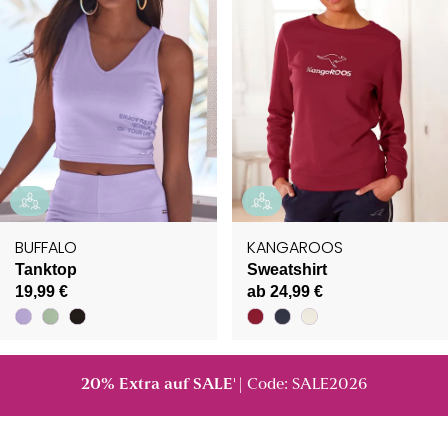
BUFFALO
KANGAROOS
Tanktop
Sweatshirt
19,99 €
ab 24,99 €
20% Extra auf SALE
| Code: SALE2026
¹