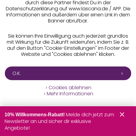
durch diese Partner findest Du in der
Datenschutzerklärung auf www.lascana.de / APP. Die
Informationen sind außerdem über einen Link in dem
Banner abrufbar.
Services
Sie können Ihre Einwilligung auch jederzeit grundlos
Beratung
mit Wirkung für die Zukunft widerrufen, indem Sie z. B.
auf den Button "Cookie-Einstellungen" im Footer der
Website und "Cookies ablehnen" klicken.
Über uns
O.K.
Rechtliches
Cookies ablehnen
Mehr Informationen
Alle Preise inkl. MwSt., zzgl.
Versandkosten
Melde dich jetzt zum
10% Willkommens-Rabatt!
** Bonität vorausgesetzt, berechtigt zur Bonitätsprüfung
Newsletter an und sicher dir exklusive
Angebote!