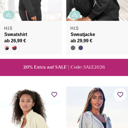
H.I.S
H.I.S
Sweatshirt
Sweatjacke
ab 26,99 €
ab 29,99 €
20% Extra auf SALE
| Code: SALE2026
¹