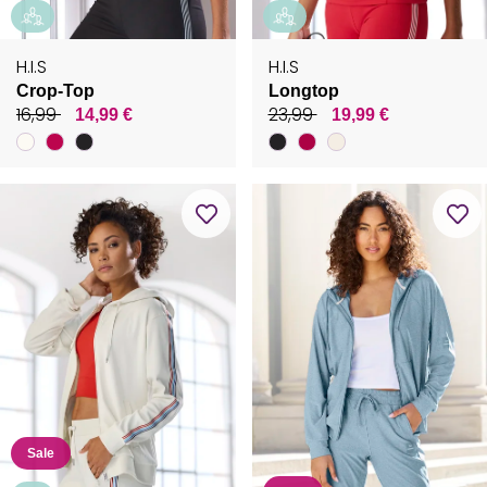
H.I.S
H.I.S
Crop-Top
Longtop
16,99
23,99
14,99 €
19,99 €
Sale