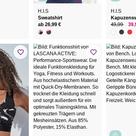
H.I.S
H.I.S
Sweatshirt
Kapuzensw
ab 26,99 €
49,99
39,