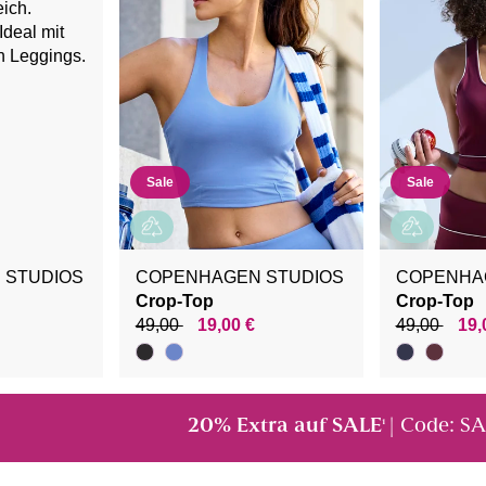
Sale
Sale
 STUDIOS
COPENHAGEN STUDIOS
COPENHA
Crop-Top
Crop-Top
49,00
19,00 €
49,00
19,
20% Extra auf SALE
| Code: S
¹