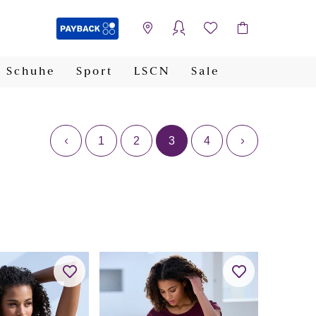
Schuhe
Sport
LSCN
Sale
PAYBACK
1
2
3
4