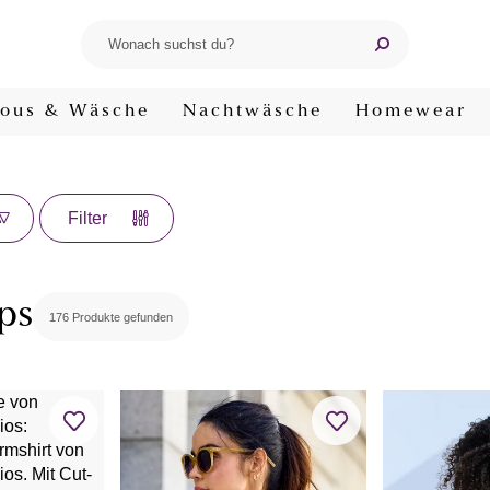
ous & Wäsche
Nachtwäsche
Homewear
Filter
ps
176 Produkte gefunden