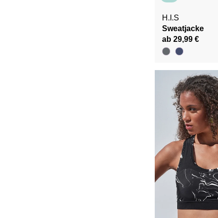
H.I.S
Sweatjacke
ab 29,99 €