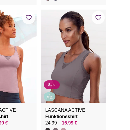
Sale
ACTIVE
LASCANA ACTIVE
hirt
Funktionsshirt
99 €
24,99
16,99 €