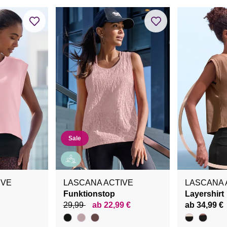
Sale
IVE
LASCANA ACTIVE
LASCANA 
Funktionstop
Layershirt
29,99
ab 22,99 €
ab 34,99 €