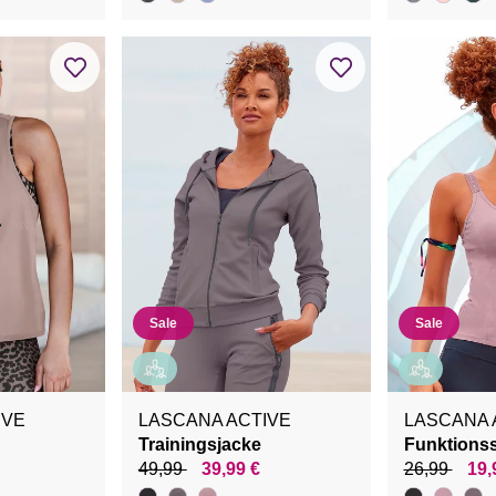
Sale
Sale
IVE
LASCANA ACTIVE
LASCANA 
Trainingsjacke
Funktionss
49,99
39,99 €
26,99
19,