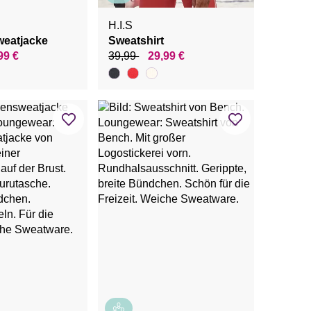
H.I.S
eatjacke
Sweatshirt
99 €
39,99
29,99 €