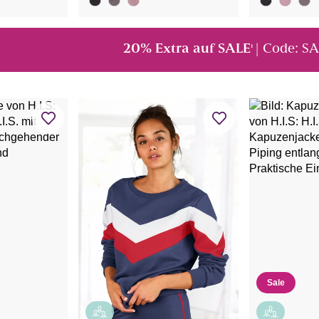
20% Extra auf SALE
| Code: S
¹
Sale