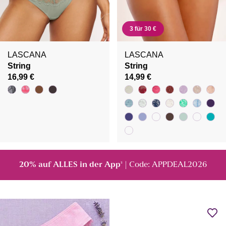
3 für 30 €
LASCANA
LASCANA
String
String
16,99 €
14,99 €
20% auf ALLES in der App
| Code: APPDEAL2026
²