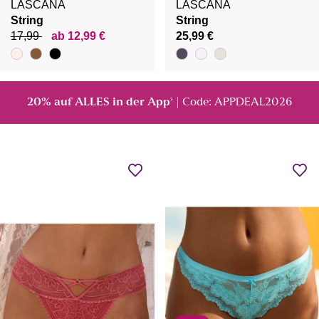
LASCANA
LASCANA
String
String
17,99
ab 12,99 €
25,99 €
20% auf ALLES in der App
| Code: APPDEAL2026
²