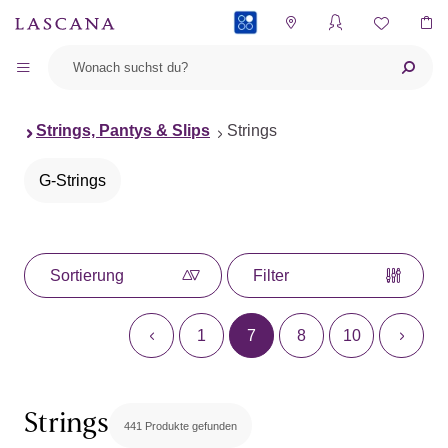
PAYBACK
Strings, Pantys & Slips
Strings
G-Strings
Sortierung
Filter
1
7
8
10
Strings
441 Produkte gefunden