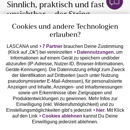
Sinnlich, praktisch und fast
unsichtbar – der String
Cookies und andere Technologien
Sich in seiner Haut wohlfühlen – dies beginnt bereits bei
der richtigen Unterwäsche. LASCANA verspricht dir eine
erlauben?
unglaublich große Vielfalt an Unterwäsche und
Dessous, in denen Du dich eben nicht nur wohlfühlst,
LASCANA und
7 Partner
brauchen Deine Zustimmung
(Klick auf „Ok”) bei vereinzelten
Datennutzungen
, um
sondern auch besonders gut aussehen wirst. So auch
Informationen auf einem Gerät zu speichern und/oder
im Falle des gesuchten Stringtangas. Dieses Dessous
Weiße Damen-Strings
abzurufen (IP-Adresse, Nutzer-ID, Browser-Informationen,
hat zahlreiche Vorzüge und zählt nicht umsonst zu den
Mehr lesen
Geräte-Kennungen). Die Datennutzung erfolgt zum Zweck
Hautfarbene Damen-Strings
begehrtesten Dessous-Komponenten. Denn ein String
der Identifikation auf Drittseiten (auch unter Nutzung
erfüllt viele Funktionen gleichzeitig. Er strahlt
Rote Damen-Strings
pseudonymisierter E-Mail-Adressen), für personalisierte
Sinnlichkeit aus, ist äußerst angenehm zu tragen durch
Lila Damen Strings
Anzeigen und Inhalte, Anzeigen- und Inhaltsmessungen
besonders hohen Tragekomfort und auch in puncto
sowie um Erkenntnisse über Zielgruppen und
Grüne Damen-Strings
Pflegeleichtigkeit kann dieses Dessous überzeugen. Er
Produktentwicklungen zu gewinnen. Mehr Infos zur
Rosa Damenstrings
kann dabei auch durchaus einfach praktisch sein: Bei
Kostenlose Hotline aus allen
Einwilligung (inkl. Widerrufsmöglichkeit) und zu
Hautenger Kleidung, wie einer Jeggings bietet er den
Einstellungsmöglichkeiten gibt’s jederzeit
hier
. Mit Klick
Graue Damen-Strings
deutschen Netzen
auf den Link
Cookies ablehnen
kannst Du Deine
großen Vorteil gegenüber einem klassischen
Damen-
SKINY
Einwilligung jederzeit ablehnen.
Slip
, dass er keinen Abdruck hinterlässt. In zahlreichen
0800 - 600 40 30
LASCANA
Designs und Farben bietet LASCANA so für jeden