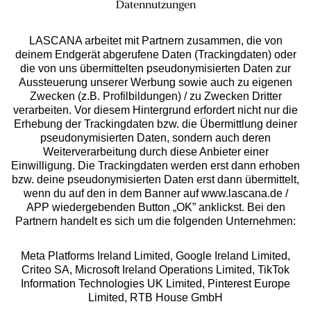
Datennutzungen
Anlass den passenden String. Freue dich auf Strings
service@lascana.de
Tommy Hilfiger
und Tangas von namhaften Herstellern, die für
s. Oliver
LASCANA arbeitet mit Partnern zusammen, die von
* Mo - Fr: 08 - 20 Uhr; Sa: 09 - 17 Uhr; So: 09 - 14 Uhr.
besondere Stunden ebenso geeignet sind wie für das
Vivance
Zahlarten
deinem Endgerät abgerufene Daten (Trackingdaten) oder
Tragen im Alltag.
die von uns übermittelten pseudonymisierten Daten zur
Petit Fleur
Aussteuerung unserer Werbung sowie auch zu eigenen
Calvin Klein
Rechnung **
Zwecken (z.B. Profilbildungen) / zu Zwecken Dritter
verarbeiten. Vor diesem Hintergrund erfordert nicht nur die
Erhebung der Trackingdaten bzw. die Übermittlung deiner
pseudonymisierten Daten, sondern auch deren
Weiterverarbeitung durch diese Anbieter einer
Online-Überweisung
Einwilligung. Die Trackingdaten werden erst dann erhoben
bzw. deine pseudonymisierten Daten erst dann übermittelt,
Ratenkauf **
wenn du auf den in dem Banner auf www.lascana.de /
APP wiedergebenden Button „OK” anklickst. Bei den
Versandart
Partnern handelt es sich um die folgenden Unternehmen:
Meta Platforms Ireland Limited, Google Ireland Limited,
Criteo SA, Microsoft Ireland Operations Limited, TikTok
Information Technologies UK Limited, Pinterest Europe
Limited, RTB House GmbH
10%