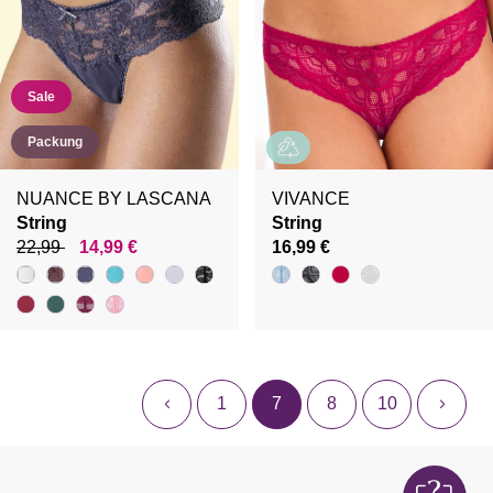
Sale
Packung
NUANCE BY LASCANA
VIVANCE
String
String
22,99
14,99 €
16,99 €
1
7
8
10