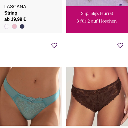
LASCANA
String
Slip, Slip, Hurra!
ab 19,99 €
3 für 2 auf Höschen
¹