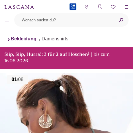
PAYBACK
Bekleidung
Damenshirts
1
Slip, Slip, Hurra!: 3 für 2 auf Höschen
| bis zum
16.08.2026
01
/08