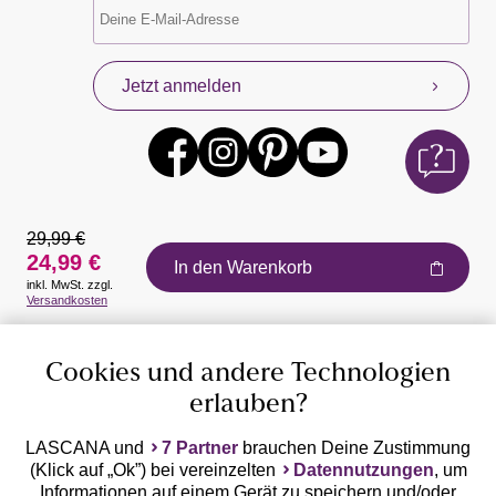
Jetzt anmelden
29,99 €
24,99 €
In den Warenkorb
inkl. MwSt. zzgl.
Auszeichnungen
Versandkosten
Cookies und andere Technologien
erlauben?
LASCANA und
7 Partner
brauchen Deine Zustimmung
(Klick auf „Ok”) bei vereinzelten
Datennutzungen
, um
Geprüfte Sicherheit
Informationen auf einem Gerät zu speichern und/oder