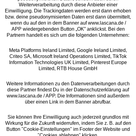
Über uns
Weiterverarbeitung durch diese Anbieter einer
Einwilligung. Die Trackingdaten werden erst dann erhoben
bzw. deine pseudonymisierten Daten erst dann übermittelt,
Rechtliches
wenn du auf den in dem Banner auf www.lascana.de /
APP wiedergebenden Button „OK” anklickst. Bei den
Partnern handelt es sich um die folgenden Unternehmen:
Meta Platforms Ireland Limited, Google Ireland Limited,
Criteo SA, Microsoft Ireland Operations Limited, TikTok
Alle Preise inkl. MwSt., zzgl.
Versandkosten
Information Technologies UK Limited, Pinterest Europe
** Bonität vorausgesetzt, berechtigt zur Bonitätsprüfung
Limited, RTB House GmbH
Weitere Informationen zu den Datenverarbeitungen durch
diese Partner findest Du in der Datenschutzerklärung auf
www.lascana.de / APP. Die Informationen sind außerdem
über einen Link in dem Banner abrufbar.
Sie können Ihre Einwilligung auch jederzeit grundlos mit
Wirkung für die Zukunft widerrufen, indem Sie z. B. auf den
Button "Cookie-Einstellungen" im Footer der Website und
"Cookies ablehnen" klicken.