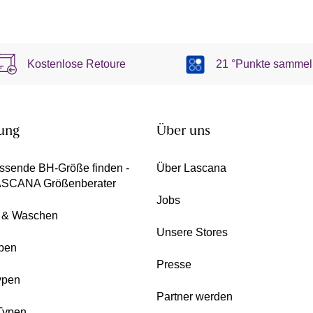
Kostenlose Retoure
21 °Punkte sammel
ung
Über uns
ssende BH-Größe finden -
Über Lascana
ASCANA Größenberater
Jobs
e & Waschen
Unsere Stores
pen
Presse
ypen
Partner werden
Typen