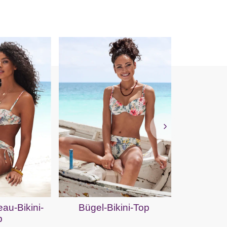
Bustier
au-Bikini-
Bügel-Bikini-Top
p