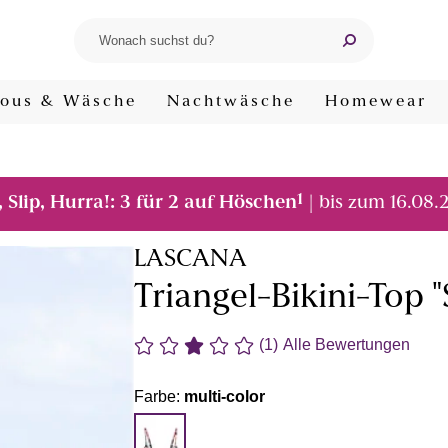
ous & Wäsche
Nachtwäsche
Homewear
1
, Slip, Hurra!: 3 für 2 auf Höschen
| bis zum 16.08.
LASCANA
Triangel-Bikini-Top "
(1)
Alle Bewertungen
Farbe:
multi-color