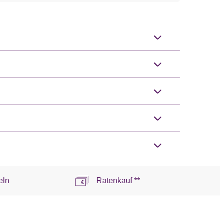
eln
Ratenkauf **