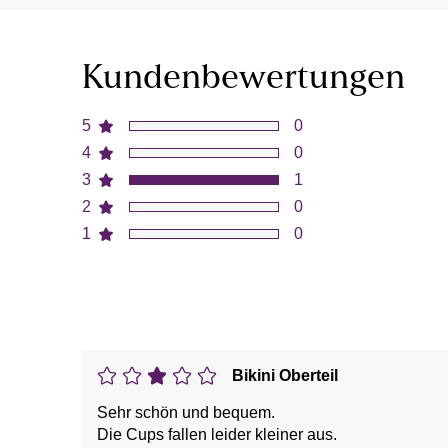
Kundenbewertungen
5
0
4
0
3
1
2
0
1
0
Bikini Oberteil
Sehr schön und bequem.
Die Cups fallen leider kleiner aus.