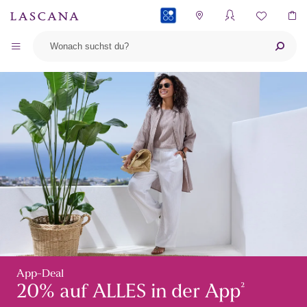
PAYBACK
App-Deal
²
20% auf ALLES in der App