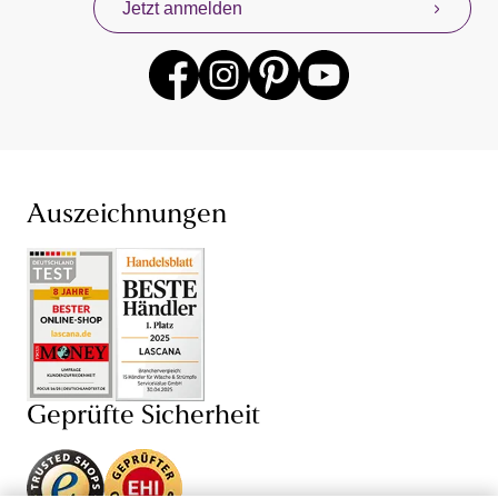
Jetzt anmelden
anderen beliebten Lingerie-Marken gibt es für dich
jederzeit mit neuen Angeboten. Profitiere mit unserem
Konzept „Von Frauen für Frauen“ von unseren eigenen
Erfahrungen mit Damenunterwäsche und Dessous,
denn wir wissen, dass Unterwäsche kaufen sehr intim
sein kann. Finde jetzt deine neuen Lieblings-BH und
den dazu passenden Slip – bei unserer Unterwäsche für
Damen sind dir dabei hinsichtlich Farbe, Größe (BH in
großen Größen und ab Cup AA) und Schnitt keine
Auszeichnungen
Grenzen gesetzt. Je nach Anlass bist du so mit einem
Push-up-BH
,
Schalen-BH
,
Bügel-BH
oder
Damenunterhemd perfekt gekleidet und fühlst dich in
deiner Unterwäsche einfach wohl. Auch von unseren
verführerischen Dessous und sexy Lingerie wirst du
begeistert sein: Mit BH,
String
, Body, Corsage und
Negligé von LASCANA und anderen Dessous-Marken
versprühst du stets einen weiblichen Charme. Lass dich
Geprüfte Sicherheit
von Dessous mit edlen
Spitzen-BHs
, Corsagen mit
Spitze oder transparenten Negligés verführen!