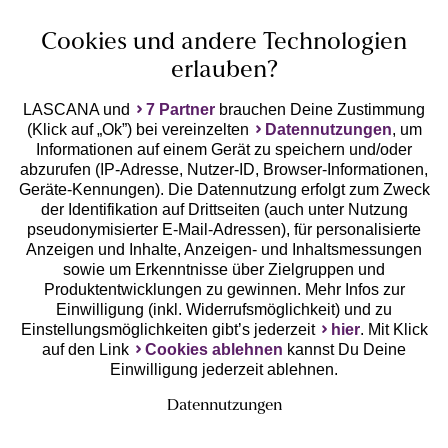
Unsere Apps
Cookies und andere Technologien
erlauben?
LASCANA und
7 Partner
brauchen Deine Zustimmung
(Klick auf „Ok”) bei vereinzelten
Datennutzungen
, um
Informationen auf einem Gerät zu speichern und/oder
abzurufen (IP-Adresse, Nutzer-ID, Browser-Informationen,
Geräte-Kennungen). Die Datennutzung erfolgt zum Zweck
der Identifikation auf Drittseiten (auch unter Nutzung
Gratis Versand ab
50 €
pseudonymisierter E-Mail-Adressen), für personalisierte
Anzeigen und Inhalte, Anzeigen- und Inhaltsmessungen
sowie um Erkenntnisse über Zielgruppen und
Kostenlose Retoure
Produktentwicklungen zu gewinnen. Mehr Infos zur
Einwilligung (inkl. Widerrufsmöglichkeit) und zu
Einstellungsmöglichkeiten gibt’s jederzeit
hier
. Mit Klick
°Punkte sammeln
auf den Link
Cookies ablehnen
kannst Du Deine
Einwilligung jederzeit ablehnen.
Ratenkauf **
Datennutzungen