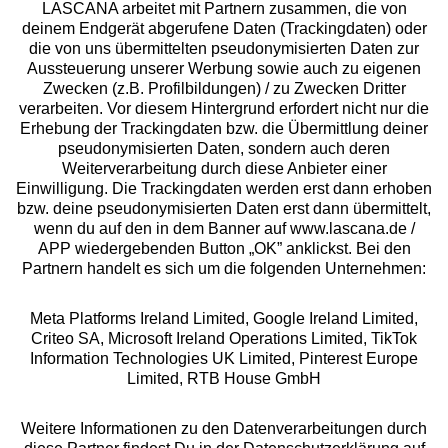
LASCANA arbeitet mit Partnern zusammen, die von
deinem Endgerät abgerufene Daten (Trackingdaten) oder
die von uns übermittelten pseudonymisierten Daten zur
Services
Aussteuerung unserer Werbung sowie auch zu eigenen
Zwecken (z.B. Profilbildungen) / zu Zwecken Dritter
Beratung
verarbeiten. Vor diesem Hintergrund erfordert nicht nur die
Erhebung der Trackingdaten bzw. die Übermittlung deiner
pseudonymisierten Daten, sondern auch deren
Über uns
Weiterverarbeitung durch diese Anbieter einer
Einwilligung. Die Trackingdaten werden erst dann erhoben
bzw. deine pseudonymisierten Daten erst dann übermittelt,
Rechtliches
wenn du auf den in dem Banner auf www.lascana.de /
APP wiedergebenden Button „OK” anklickst. Bei den
Partnern handelt es sich um die folgenden Unternehmen:
Meta Platforms Ireland Limited, Google Ireland Limited,
Criteo SA, Microsoft Ireland Operations Limited, TikTok
Alle Preise inkl. MwSt., zzgl.
Versandkosten
Information Technologies UK Limited, Pinterest Europe
** Bonität vorausgesetzt, berechtigt zur Bonitätsprüfung
Limited, RTB House GmbH
Weitere Informationen zu den Datenverarbeitungen durch