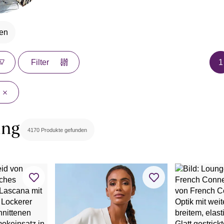
en
1
Filter
ung
4170 Produkte gefunden