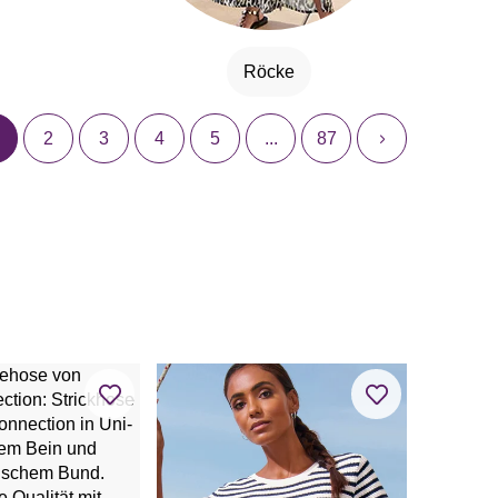
Röcke
2
3
4
5
...
87