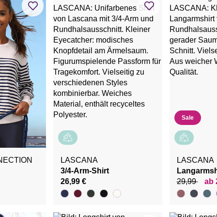
Sale
NECTION
LASCANA
LASCANA
3/4-Arm-Shirt
Langarmsh
26,99 €
29,99
ab 