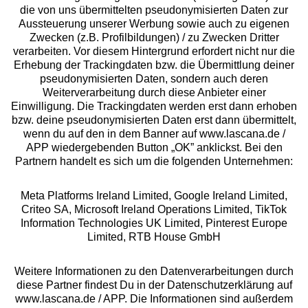
die von uns übermittelten pseudonymisierten Daten zur
Services
Aussteuerung unserer Werbung sowie auch zu eigenen
Zwecken (z.B. Profilbildungen) / zu Zwecken Dritter
Beratung
verarbeiten. Vor diesem Hintergrund erfordert nicht nur die
Erhebung der Trackingdaten bzw. die Übermittlung deiner
pseudonymisierten Daten, sondern auch deren
Über uns
Weiterverarbeitung durch diese Anbieter einer
Einwilligung. Die Trackingdaten werden erst dann erhoben
bzw. deine pseudonymisierten Daten erst dann übermittelt,
Rechtliches
wenn du auf den in dem Banner auf www.lascana.de /
APP wiedergebenden Button „OK” anklickst. Bei den
Partnern handelt es sich um die folgenden Unternehmen:
Meta Platforms Ireland Limited, Google Ireland Limited,
Criteo SA, Microsoft Ireland Operations Limited, TikTok
Alle Preise inkl. MwSt., zzgl.
Versandkosten
Information Technologies UK Limited, Pinterest Europe
** Bonität vorausgesetzt, berechtigt zur Bonitätsprüfung
Limited, RTB House GmbH
Weitere Informationen zu den Datenverarbeitungen durch
diese Partner findest Du in der Datenschutzerklärung auf
www.lascana.de / APP. Die Informationen sind außerdem