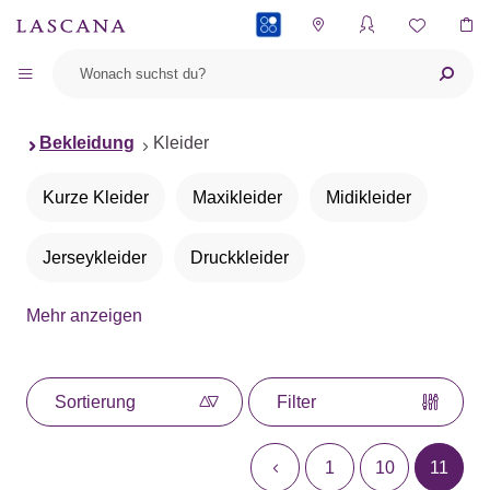
PAYBACK
Bekleidung
Kleider
Kurze Kleider
Maxikleider
Midikleider
Jerseykleider
Druckkleider
Mehr anzeigen
Sommerkleider
Blusenkleider
Tuniken
Neckholderkleider
Gepunktete Kleider
Sortierung
Filter
Winterkleider
Herbstkleider
1
10
11