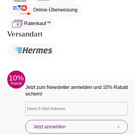
ideal ist. Für einen gemütlichen Tag am Strand, eignet
Online-Überweisung
sich ein luftiges
LASCANA
Strandkleid
.
Ratenkauf **
Achte auf die Hinweise auf dem Pflegeetikett. Die
Waschsymbole
geben genau an, wie heiß oder kalt
Versandart
das Kleid gewaschen werden darf. Je nach Material
sollten Kleider für Damen im normalen Programm
oder im Schonprogramm gewaschen werden.
Achte auf die Wahl des richtigen Waschmittels – dem
Material entsprechend. Damit ein schwarzes Kleid
nicht ausbleicht, lohnt sich z.B. ein spezielles Mittel
10%
für dunkle Wäsche. Für ein weißes Kleid eignen sich
Rabatt
Waschmittel, die hingegen bleichend wirken. Denn so
Jetzt zum Newsletter anmelden und 10% Rabatt
bleibt es lange strahlend weiß.
sichern!
Prüfe vor dem Trocknen, ob dein Kleid im
Wäschetrockner getrocknet werden kann. Einige
Materialien lassen dies nicht zu, sodass du das Kleid
besser an der Luft trocknen lässt. Dadurch bleibt die
Form länger bestehen.
Jetzt anmelden