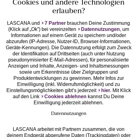
Unsere Apps
Cookies und andere Technologien
erlauben?
LASCANA und
7 Partner
brauchen Deine Zustimmung
(Klick auf „Ok”) bei vereinzelten
Datennutzungen
, um
Informationen auf einem Gerät zu speichern und/oder
abzurufen (IP-Adresse, Nutzer-ID, Browser-Informationen,
Geräte-Kennungen). Die Datennutzung erfolgt zum Zweck
der Identifikation auf Drittseiten (auch unter Nutzung
Gratis Versand ab
50 €
pseudonymisierter E-Mail-Adressen), für personalisierte
Anzeigen und Inhalte, Anzeigen- und Inhaltsmessungen
sowie um Erkenntnisse über Zielgruppen und
Kostenlose Retoure
Produktentwicklungen zu gewinnen. Mehr Infos zur
Einwilligung (inkl. Widerrufsmöglichkeit) und zu
Einstellungsmöglichkeiten gibt’s jederzeit
hier
. Mit Klick
°Punkte sammeln
auf den Link
Cookies ablehnen
kannst Du Deine
Einwilligung jederzeit ablehnen.
Ratenkauf **
Datennutzungen
LASCANA arbeitet mit Partnern zusammen, die von
deinem Endgerät abgerufene Daten (Trackingdaten) oder